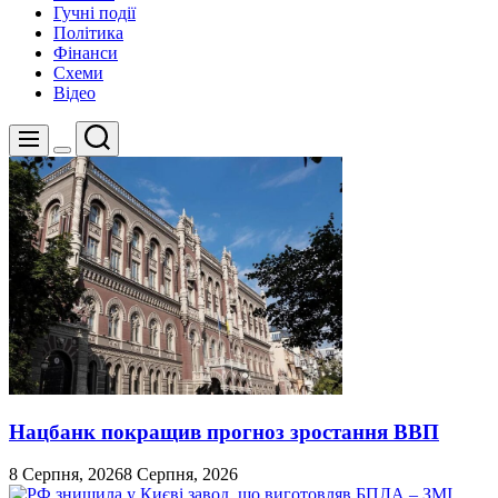
Гучні події
Політика
Фінанси
Схеми
Відео
Пошук
Меню
Перемикач
кольорового
режиму
Нацбанк покращив прогноз зростання ВВП
8 Серпня, 2026
8 Серпня, 2026