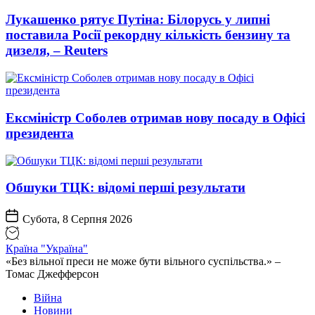
Лукашенко рятує Путіна: Білорусь у липні
поставила Росії рекордну кількість бензину та
дизеля, – Reuters
Ексміністр Соболев отримав нову посаду в Офісі
президента
Обшуки ТЦК: відомі перші результати
Субота, 8 Серпня 2026
Країна "Україна"
«Без вільної преси не може бути вільного суспільства.» –
Томас Джефферсон
Війна
Новини