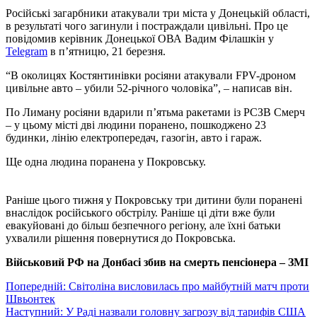
Російські загарбники атакували три міста у Донецькій області,
в результаті чого загинули і постраждали цивільні. Про це
повідомив керівник Донецької ОВА Вадим Філашкін у
Telegram
в п’ятницю, 21 березня.
“В околицях Костянтинівки росіяни атакували FPV-дроном
цивільне авто – убили 52-річного чоловіка”, – написав він.
По Лиману росіяни вдарили п’ятьма ракетами із РСЗВ Смерч
– у цьому місті дві людини поранено, пошкоджено 23
будинки, лінію електропередач, газогін, авто і гараж.
Ще одна людина поранена у Покровську.
Раніше цього тижня у Покровську три дитини були поранені
внаслідок російського обстрілу. Раніше ці діти вже були
евакуйовані до більш безпечного регіону, але їхні батьки
ухвалили рішення повернутися до Покровська.
Військовий РФ на Донбасі збив на смерть пенсіонера – ЗМІ
Навігація
Попередній:
Світоліна висловилась про майбутній матч проти
Швьонтек
записів
Наступний:
У Раді назвали головну загрозу від тарифів США