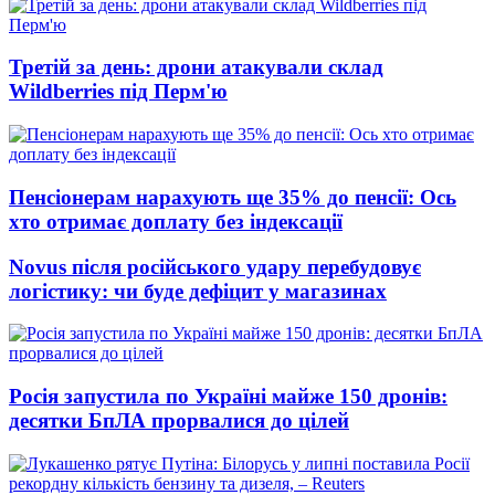
Третій за день: дрони атакували склад
Wildberries під Перм'ю
Пенсіонерам нарахують ще 35% до пенсії: Ось
хто отримає доплату без індексації
Novus після російського удару перебудовує
логістику: чи буде дефіцит у магазинах
Росія запустила по Україні майже 150 дронів:
десятки БпЛА прорвалися до цілей