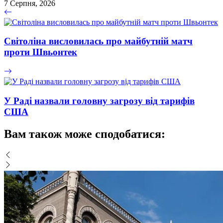
7 Серпня, 2026
Світоліна висловилась про майбутній матч
проти Швьонтек
У Раді назвали головну загрозу від тарифів
США
Вам також може сподобатися: