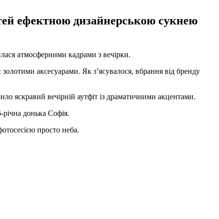
стей ефектною дизайнерською сукнею
илася атмосферними кадрами з вечірки.
и золотими аксесуарами. Як з’ясувалося, вбрання від бренду
ило яскравий вечірній аутфіт із драматичними акцентами.
-річна донька Софія.
отосесією просто неба.