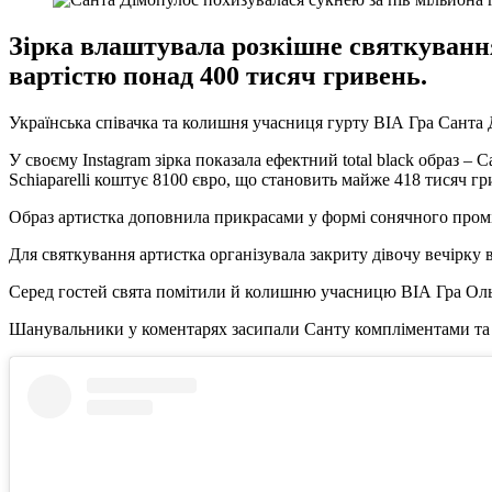
Зірка влаштувала розкішне святкуванн
вартістю понад 400 тисяч гривень.
Українська співачка та колишня учасниця гурту ВІА Гра Санта 
У своєму Instagram зірка показала ефектний total black образ –
Schiaparelli коштує 8100 євро, що становить майже 418 тисяч гр
Образ артистка доповнила прикрасами у формі сонячного промін
Для святкування артистка організувала закриту дівочу вечірку 
Серед гостей свята помітили й колишню учасницю ВІА Гра Ольг
Шанувальники у коментарях засипали Санту компліментами та в