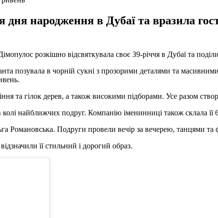
я дня народження в Дубаї та вразила го
Дімопулос розкішно відсвяткувала своє 39-річчя в Дубаї та поділ
 Санта позувала в чорній сукні з прозорими деталями та масивним
ивень.
ня та гілок дерев, а також високими підборами. Усе разом створ
в колі найближчих подруг. Компанію іменинниці також склала її 6
а Романовська. Подруги провели вечір за вечерею, танцями та ф
ідзначили її стильний і дорогий образ.