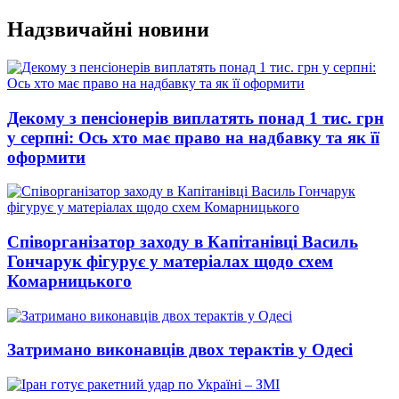
Перейти
Надзвичайні новини
до
вмісту
Декому з пенсіонерів виплатять понад 1 тис. грн
у серпні: Ось хто має право на надбавку та як її
оформити
Співорганізатор заходу в Капітанівці Василь
Гончарук фігурує у матеріалах щодо схем
Комарницького
Затримано виконавців двох терактів у Одесі