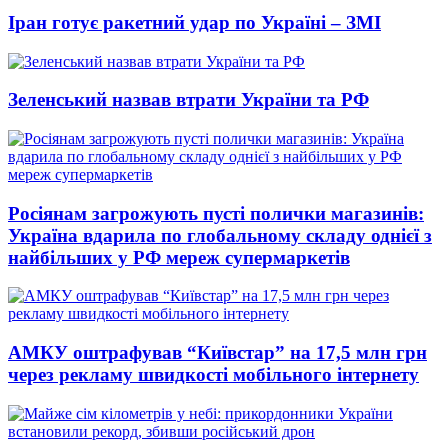
Іран готує ракетний удар по Україні – ЗМІ
Зеленський назвав втрати України та РФ
Росіянам загрожують пусті полички магазинів:
Україна вдарила по глобальному складу однієї з
найбільших у РФ мереж супермаркетів
АМКУ оштрафував “Київстар” на 17,5 млн грн
через рекламу швидкості мобільного інтернету