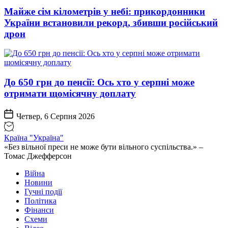
Майже сім кілометрів у небі: прикордонники
України встановили рекорд, збивши російський
дрон
До 650 грн до пенсії: Ось хто у серпні може
отримати щомісячну доплату
Четвер, 6 Серпня 2026
Країна "Україна"
«Без вільної преси не може бути вільного суспільства.» –
Томас Джефферсон
Війна
Новини
Гучні події
Політика
Фінанси
Схеми