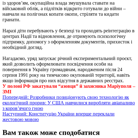
із здоров’ям, окупаційна влада змушувала ставати на
військовий облік, а підлітків відкрито готували до війни –
навчали на полігонах копати окопи, стріляти та кидати
гранати.
Наразі діти перебувають у безпеці та проходять реінтеграцію в
центрах Надії та відновлення, де отримують психологічну
підтримку, допомогу з оформленням документів, прихисток і
необхідний догляд.
Нагадаємо, уряд запускає річний експериментальний проєкт,
який дозволить оформлювати посвідчення особи на
повернення в Україну громадянам, народженим після 24
серпня 1991 року на тимчасово окупованій території, навіть
якщо інформація про них відсутня в державних реєстрах.
У полоні РФ закатували “азовця” й захисника Маріуполя –
ЗМІ
Навігація
Попередній:
Розробники позиціонують свою технологію як
екологічний прорив: У США навчилися виробляти авіапаливо
записів
з коров’ячого гною
Наступний:
Конституцію України вперше переклали
жестовою мовою
Вам також може сподобатися