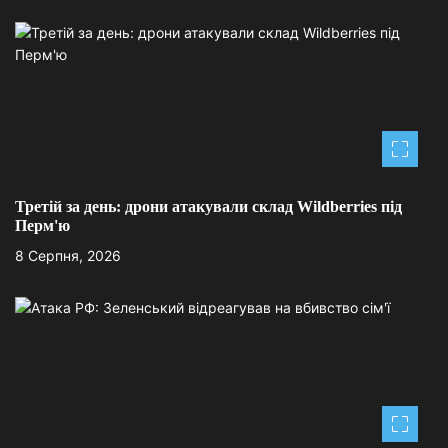
и
с
і
в
Третій за день: дрони атакували склад Wildberries під
Перм'ю
8 Серпня, 2026