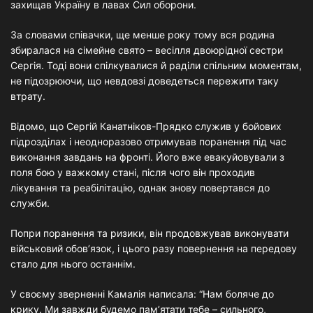
захищав Україну в лавах Сил оборони.
За словами співачки, ще менше року тому вся родина
збиралася на сімейне свято – весілля двоюрідної сестри
Сергія. Тоді вони спілкувалися й раділи спільним моментам,
не підозрюючи, що невдовзі доведеться пережити таку
втрату.
Відомо, що Сергій Канатніков-Прядко служив у бойових
підрозділах і неодноразово отримував поранення під час
виконання завдань на фронті. Його вже евакуйовували з
поля бою у важкому стані, після чого він проходив
лікування та реабілітацію, однак знову повертався до
служби.
Попри поранення та ризики, він продовжував виконувати
військовий обов’язок, і цього разу повернення на передову
стало для нього останнім.
У своєму зверненні Камалія написала: “Нам боляче до
крику. Ми завжди будемо пам’ятати тебе – сильного,