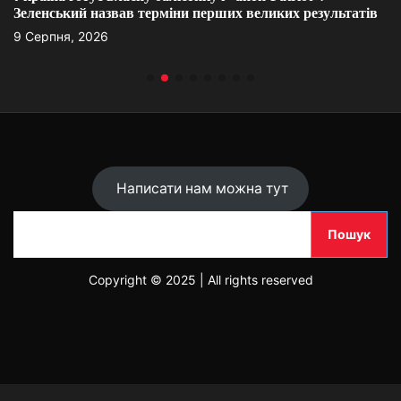
Зеленський назвав терміни перших великих результатів
9 Серпня, 2026
Написати нам можна тут
П
Пошук
о
ш
Copyright © 2025 | All rights reserved
у
к