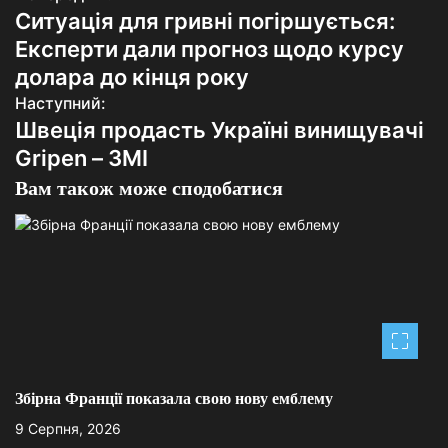
Ситуація для гривні погіршується:
а
Експерти дали прогноз щодо курсу
в
долара до кінця року
Наступний:
і
Швеція продасть Україні винищувачі
г
Gripen – ЗМІ
а
Вам також може сподобатися
ц
і
я
з
а
Збірна Франції показала свою нову емблему
п
9 Серпня, 2026