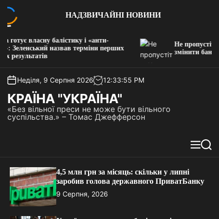
П
НАДЗВИЧАЙНІ НОВИНИ
е
р
е
отує власну балістику і «анти-
Не пропустіть: Ком
й
 Зеленський назвав терміни перших
змінити банк до 15
езультатів
т
и
д
Неділя, 9 Серпня 2026
12
:
33
:
55
PM
о
КРАЇНА "УКРАЇНА"
в
«Без вільної преси не може бути вільного
м
суспільства.» – Томас Джефферсон
і
с
т
М
П
у
е
о
н
ш
4,5 млн грн за місяць: скільки у липні
ю
у
заробив голова державного ПриватБанку
к
9 Серпня, 2026