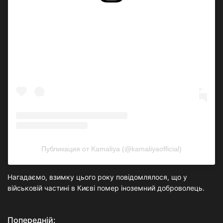
Посмотреть эту публикацию в Instagram
Публикация от Kamaliya (@kamaliyaofficial)
Нагадаємо, взимку цього року повідомлялося, що у
військовій частині в Києві помер іноземний доброволець.
Попередній:
Н