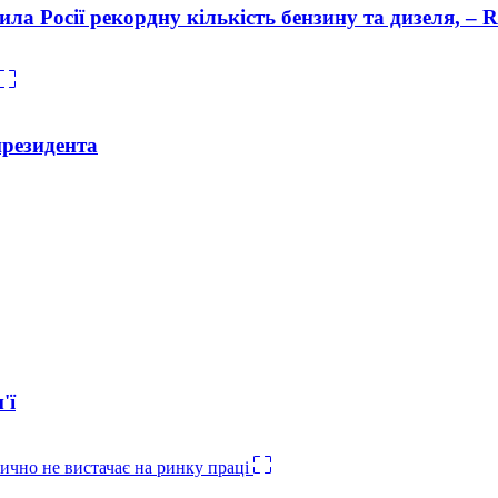
ла Росії рекордну кількість бензину та дизеля, – R
президента
'ї