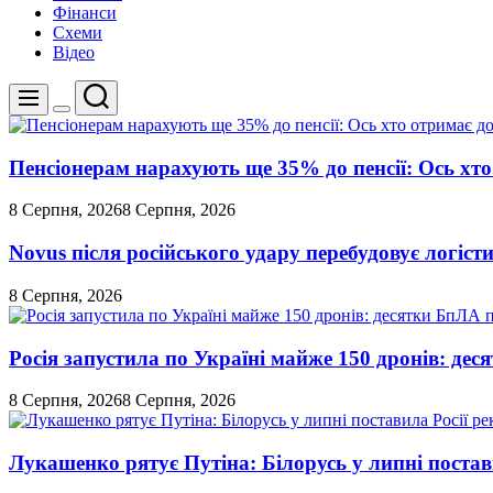
Фінанси
Схеми
Відео
Пошук
Меню
Перемикач
кольорового
режиму
Пенсіонерам нарахують ще 35% до пенсії: Ось хто 
8 Серпня, 2026
8 Серпня, 2026
Novus після російського удару перебудовує логіст
8 Серпня, 2026
Росія запустила по Україні майже 150 дронів: де
8 Серпня, 2026
8 Серпня, 2026
Лукашенко рятує Путіна: Білорусь у липні постави