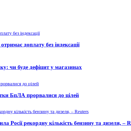
отримає доплату без індексації
ику: чи буде дефіцит у магазинах
сятки БпЛА прорвалися до цілей
ла Росії рекордну кількість бензину та дизеля, – R