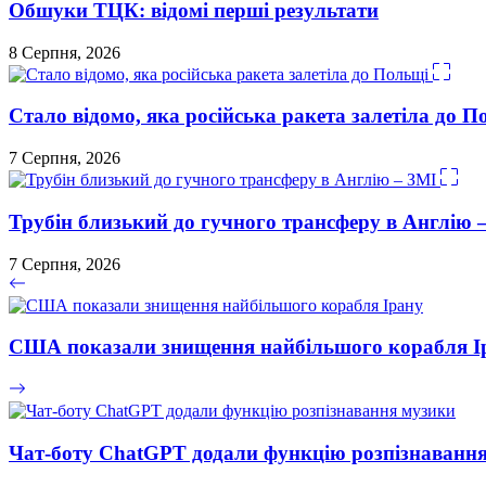
Обшуки ТЦК: відомі перші результати
8 Серпня, 2026
Стало відомо, яка російська ракета залетіла до П
7 Серпня, 2026
Трубін близький до гучного трансферу в Англію 
7 Серпня, 2026
США показали знищення найбільшого корабля І
Чат-боту ChatGPT додали функцію розпізнаванн