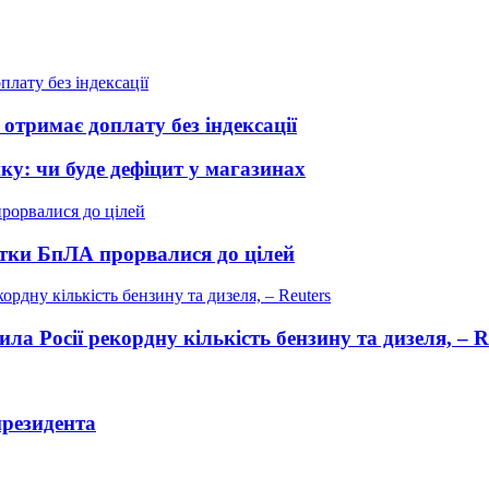
отримає доплату без індексації
ику: чи буде дефіцит у магазинах
сятки БпЛА прорвалися до цілей
ла Росії рекордну кількість бензину та дизеля, – R
президента