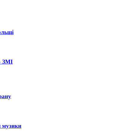
ольщі
– ЗМІ
рану
я музики