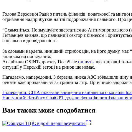
Голова Верховної Ради з питань фінансів, податкової та митно
отримання надприбутків на тлі подорожчання пального. Про ц
“Схаменіться. Не змушуйте звертатися до Антимонопольного (ко
Гетманцев визнав, що паливний сектор є бізнесом і орієнтується
соціальна відповідальність.
За словами нардепа, нинішній стрибок цін, на його думку, має
впливом на постачання.
Аналітики OSINT-проєкту DeepState
пишуть
, що заправні топ
ситуації у Перській затоці на ринок ще немає.
Нагадаємо, напередодні, 3 березня, низка АЗС збільшили ціну на
бензин вже продавали за 72 гривні за літр. Причиною здорожча
Навігація
Попередній:
США показали знищення найбільшого корабля Іра
Наступний:
Чат-боту ChatGPT додали функцію розпізнавання 
записів
Вам також може сподобатися