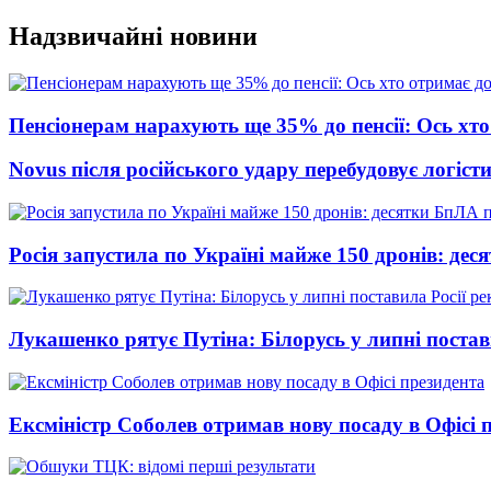
Перейти
Надзвичайні новини
до
вмісту
Пенсіонерам нарахують ще 35% до пенсії: Ось хто 
Novus після російського удару перебудовує логіст
Росія запустила по Україні майже 150 дронів: де
Лукашенко рятує Путіна: Білорусь у липні постави
Ексміністр Соболев отримав нову посаду в Офісі 