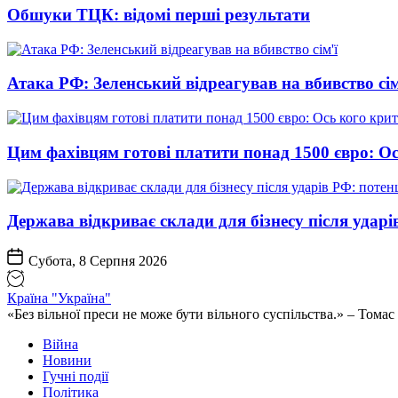
Обшуки ТЦК: відомі перші результати
Атака РФ: Зеленський відреагував на вбивство сім
Цим фахівцям готові платити понад 1500 євро: Ос
Держава відкриває склади для бізнесу після ударі
Субота, 8 Серпня 2026
Країна "Україна"
«Без вільної преси не може бути вільного суспільства.» – Том
Війна
Новини
Гучні події
Політика