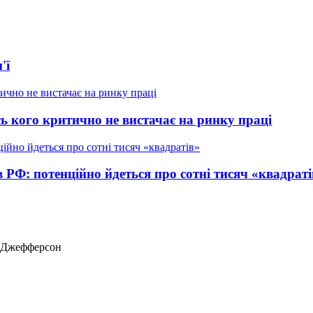
'ї
ь кого критично не вистачає на ринку праці
в РФ: потенційно йдеться про сотні тисяч «квадраті
ас Джефферсон