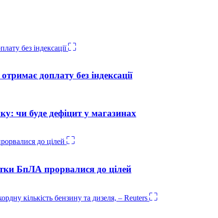
отримає доплату без індексації
ику: чи буде дефіцит у магазинах
сятки БпЛА прорвалися до цілей