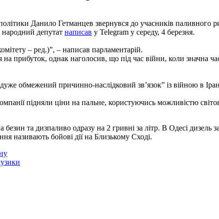
ї політики Данило Гетманцев звернувся до учасників паливного 
е народний депутат
написав
у Telegram у середу, 4 березня.
мітету – ред.)”, – написав парламентарій.
 на прибуток, однак наголосив, що під час війни, коли значна час
 “дуже обмежений причинно-наслідковий зв’язок” із війною в Іра
-компанії підняли ціни на пальне, користуючись можливістю світ
 безин та дизпаливо одразу на 2 гривні за літр. В Одесі дизель за
ння називають бойові дії на Близькому Сході.
ну
музики