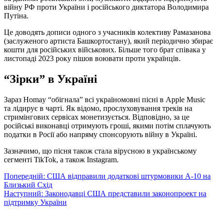
війну РФ проти України і російського диктатора Володимира
Путіна.
Це доводять дописи одного з учасників колективу Рамазанова
(заслуженого артиста Башкортостану), який періодично збирає
кошти для російських військових. Більше того брат співака у
листопаді 2023 року пішов воювати проти українців.
“Зірки” в Україні
Зараз Homay “обігнала” всі україномовні пісні в Apple Music
та лідирує в чарті. Як відомо, прослуховування треків на
стримінгових сервісах монетизується. Відповідно, за це
російські виконавці отримують гроші, якими потім сплачують
податки в Росії або напряму спонсорують війну в Україні.
Зазначимо, що пісня також стала вірусною в українському
сегменті TikTok, а також Instagram.
Навігація
Попередній:
США відправили додаткові штурмовики А-10 на
Близький Схід
записів
Наступний:
Законодавці США представили законопроект на
підтримку України