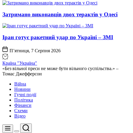
Затримано виконавців двох терактів у Одесі
Іран готує ракетний удар по Україні – ЗМІ
П’ятниця, 7 Серпня 2026
Країна "Україна"
«Без вільної преси не може бути вільного суспільства.» –
Томас Джефферсон
Війна
Новини
Гучні події
Політика
Фінанси
Схеми
Відео
Пошук
Меню