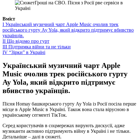
Вміст
I
Український музичний чарт Apple Music очолив трек
російського гурту Ay Yola, який відкрито підтримує вбивство
українців.
II
Що відомо про гурт
III
Підтримка війни та не тільки
IV
“Зірки” в Україні
Український музичний чарт Apple
Music очолив трек російського гурту
Ay Yola, який відкрито підтримує
вбивство українців.
Пісня Homay башкирського гурту Ay Yola із Росії посіла перше
місце в Apple Music в Україні. Також вона стала вірусною в
українському сегменті ТікТок.
Серед користувачів в соцмережах вирують дискусії, адже
музиканти активно підтримують війну в Україні і не тільки.
Детальніше – далі в сюжеті.