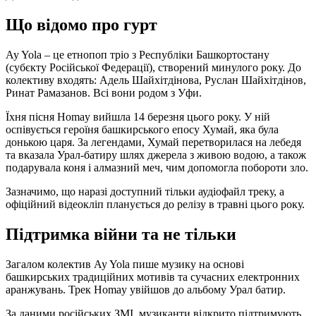
Що відомо про гурт
Ay Yola – це етнопоп тріо з Республіки Башкортостану
(субєкту Російської Федерації), створений минулого року. До
колективу входять: Адель Шайхітдінова, Руслан Шайхітдінов,
Ринат Рамазанов. Всі вони родом з Уфи.
Їхня пісня Homay вийшла 14 березня цього року. У ній
оспівується героїня башкирського епосу Хумай, яка була
донькою царя. За легендами, Хумай перетворилася на лебедя
та вказала Урал-батиру шлях джерела з живою водою, а також
подарувала коня і алмазний меч, чим допомогла побороти зло.
Зазначимо, що наразі доступний тільки аудіофайл треку, а
офіційний відеокліп планується до релізу в травні цього року.
Підтримка війни та не тільки
Загалом колектив Ay Yola пише музику на основі
башкирських традиційних мотивів та сучасних електронних
аранжувань. Трек Homay увійшов до альбому Урал батир.
За даними російських ЗМІ, музиканти відкрито підтримують