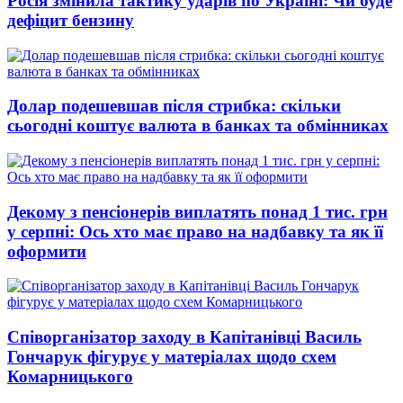
Росія змінила тактику ударів по Україні: Чи буде
дефіцит бензину
Долар подешевшав після стрибка: скільки
сьогодні коштує валюта в банках та обмінниках
Декому з пенсіонерів виплатять понад 1 тис. грн
у серпні: Ось хто має право на надбавку та як її
оформити
Співорганізатор заходу в Капітанівці Василь
Гончарук фігурує у матеріалах щодо схем
Комарницького