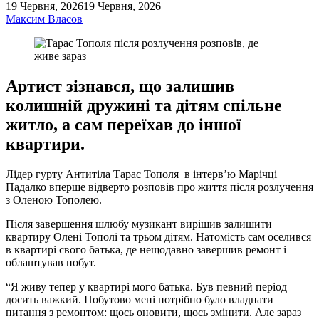
19 Червня, 2026
19 Червня, 2026
Максим Власов
Артист зізнався, що залишив
колишній дружині та дітям спільне
житло, а сам переїхав до іншої
квартири.
Лідер гурту Антитіла Тарас Тополя в інтерв’ю Марічці
Падалко вперше відверто розповів про життя після розлучення
з Оленою Тополею.
Після завершення шлюбу музикант вирішив залишити
квартиру Олені Тополі та трьом дітям. Натомість сам оселився
в квартирі свого батька, де нещодавно завершив ремонт і
облаштував побут.
“Я живу тепер у квартирі мого батька. Був певний період
досить важкий. Побутово мені потрібно було владнати
питання з ремонтом: щось оновити, щось змінити. Але зараз