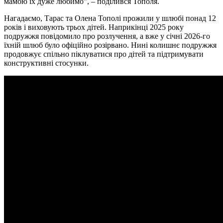
мамою їх дуже любимо”, – поділився Тополя.
Нагадаємо, Тарас та Олена Тополі прожили у шлюбі понад 12
років і виховують трьох дітей. Наприкінці 2025 року
подружжя повідомило про розлучення, а вже у січні 2026-го
їхній шлюб було офіційно розірвано. Нині колишнє подружжя
продовжує спільно піклуватися про дітей та підтримувати
конструктивні стосунки.