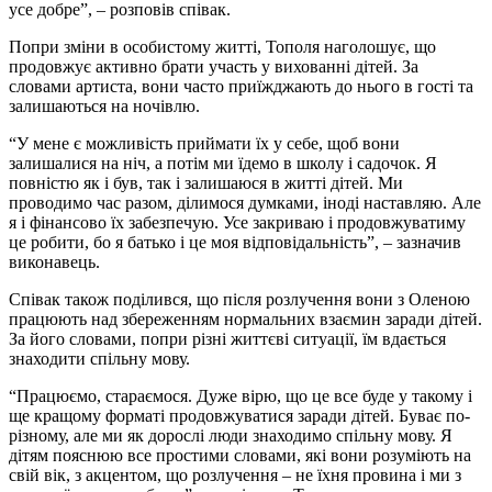
усе добре”, – розповів співак.
Попри зміни в особистому житті, Тополя наголошує, що
продовжує активно брати участь у вихованні дітей. За
словами артиста, вони часто приїжджають до нього в гості та
залишаються на ночівлю.
“У мене є можливість приймати їх у себе, щоб вони
залишалися на ніч, а потім ми їдемо в школу і садочок. Я
повністю як і був, так і залишаюся в житті дітей. Ми
проводимо час разом, ділимося думками, іноді наставляю. Але
я і фінансово їх забезпечую. Усе закриваю і продовжуватиму
це робити, бо я батько і це моя відповідальність”, – зазначив
виконавець.
Співак також поділився, що після розлучення вони з Оленою
працюють над збереженням нормальних взаємин заради дітей.
За його словами, попри різні життєві ситуації, їм вдається
знаходити спільну мову.
“Працюємо, стараємося. Дуже вірю, що це все буде у такому і
ще кращому форматі продовжуватися заради дітей. Буває по-
різному, але ми як дорослі люди знаходимо спільну мову. Я
дітям пояснюю все простими словами, які вони розуміють на
свій вік, з акцентом, що розлучення – не їхня провина і ми з