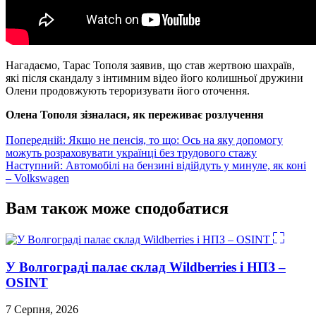
Нагадаємо, Тарас Тополя заявив, що став жертвою шахраїв,
які після скандалу з інтимним відео його колишньої дружини
Олени продовжують тероризувати його оточення.
Олена Тополя зізналася, як переживає розлучення
Навігація
Попередній:
Якщо не пенсія, то що: Ось на яку допомогу
можуть розраховувати українці без трудового стажу
записів
Наступний:
Автомобілі на бензині відійдуть у минуле, як коні
– Volkswagen
Вам також може сподобатися
У Волгограді палає склад Wildberries і НПЗ –
OSINT
7 Серпня, 2026