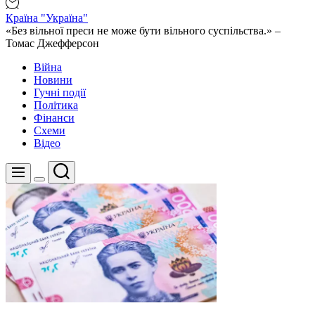
Країна "Україна"
«Без вільної преси не може бути вільного суспільства.» –
Томас Джефферсон
Війна
Новини
Гучні події
Політика
Фінанси
Схеми
Відео
Пошук
Меню
Перемикач
кольорового
режиму