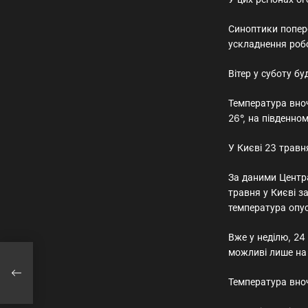
Синоптики попер
ускладнення робо
Вітер у суботу бу
Температура вноч
26°, на південном
У Києві 23 травня
За даними Центра
травня у Києві за
температура опус
Вже у неділю, 24
можливі лише на 
: до
Температура вноч