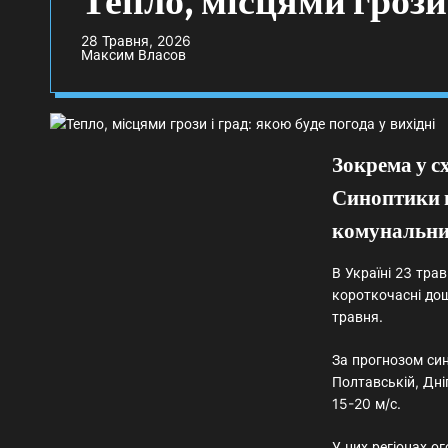
Тепло, місцями грози 
28 Травня, 2026
Максим Власов
Зокрема у с
Синоптики 
комунальни
В Україні 23 тра
короткочасні дощ
травня.
За прогнозом син
Полтавській, Дні
15-20 м/с.
У цих регіонах ог