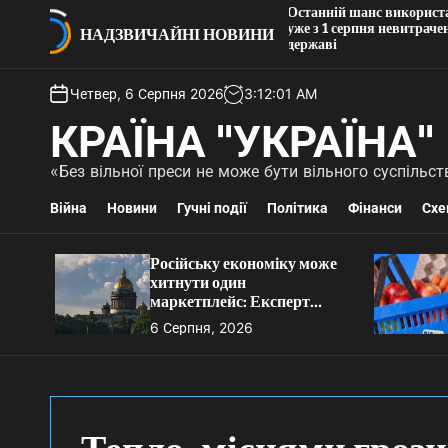
П
Останній шанс використати
у може хитнути один
уже з 1 серпня невитрачені г
е
НАДЗВИЧАЙНІ НОВИНИ
рт розкрив деталі
державі
р
е
Четвер, 6 Серпня 2026
3
:
12
:
02
AM
й
т
КРАЇНА "УКРАЇНА"
и
д
«Без вільної преси не може бути вільного суспіль
о
в
Війна
Новини
Гучні події
Політика
Фінанси
Схе
м
і
Російську економіку може
с
хитнути один
т
маркетплейс: Експерт
у
розкрив деталі
6 Серпня, 2026