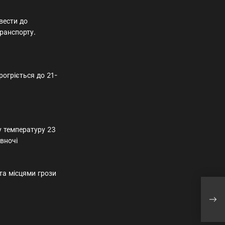
вести до
ранспорту.
рогріється до 21-
у температуру 23
 вночі
 та місцями грози
Укра
дале
Фед