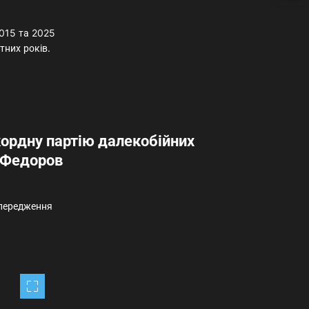
2015 та 2025
тних років.
кордну партію далекобійних
 Федоров