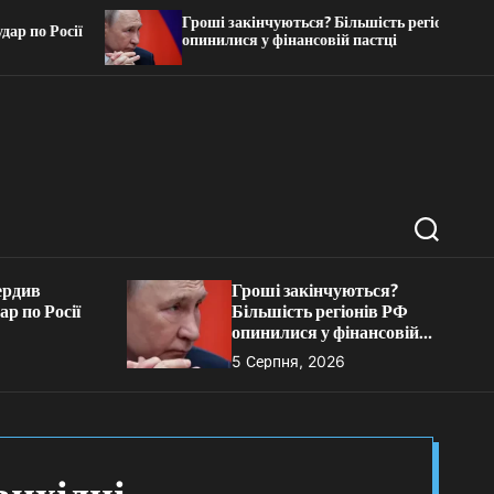
Гроші закінчуються? Більшість регіонів РФ
по Росії
опинилися у фінансовій пастці
П
о
ш
ердив
Гроші закінчуються?
у
р по Росії
Більшість регіонів РФ
к
опинилися у фінансовій
пастці
5 Серпня, 2026