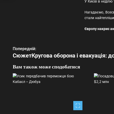
У Києві в неділю
Нагадаємо, Всесв
стали найтепліши
Європу накриє а
Н
Попередній:
СюжетКругова оборона і евакуація: до
а
в
Вам також може сподобатися
і
г
а
ц