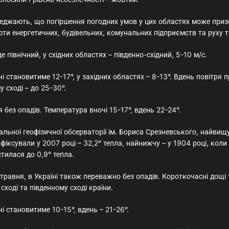
еджають, що погіршення погодних умов у цих областях може приз
ти енергетичних, будівельних, комунальних підприємств та руху т
де північний, у східних областях – південно-східний, 5-10 м/с.
і становитиме 12-17°, у західних областях – 8-13°. Вдень повітря п
у сході – до 25-30°.
 без опадів. Температура вночі 15-17°, вдень 22-24°.
льної геофізичної обсерваторії ім. Бориса Срезневського, найвищ
фіксували у 2007 році – 32,2° тепла, найнижчу – у 1904 році, коли
тилася до 0,9° тепла.
 травня, в Україні також переважно без опадів. Короткочасні дощі
сході та південному сході країни.
і становитиме 10-15°, вдень – 21-26°.