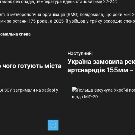
 також без опадів, температура вдень становитиме 22-24°.
ітня метеорологічна організація (ВМО) повідомила, що роки між 
ми за останні 175 років, а 2025-й увійшов у трійку рекордно спеко
номальна спека
Наступний:
Україна замовила ре
 чого готують міста
артснарядів 155мм –