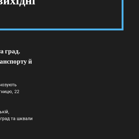
вихідні
а град.
анспорту й
гнозують
тницю, 22
ькій,
 град та шквали