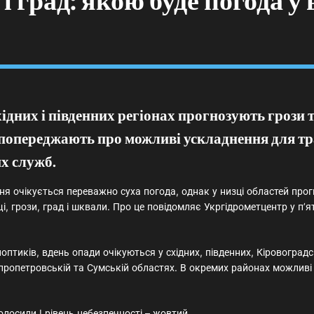
і град: якою буде погода у 
хідних і південних регіонах прогнозують грози т
попереджають про можливі ускладнення для тр
х служб.
вня очікується переважно суха погода, однак у низці областей про
і, грози, град і шквали. Про це повідомляє Укргідрометцентр у п’я
оптиків, вдень опади очікуються у східних, південних, Кіровоградс
пропетровській та Сумській областях. В окремих районах можливі
олосили I рівень небезпечності – жовтий.