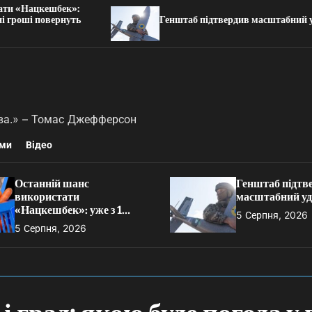
 «Нацкешбек»:
роші повернуть
Генштаб підтвердив масштабний удар 
ства.» – Томас Джефферсон
ми
Відео
Останній шанс
Генштаб підтв
використати
масштабний уда
«Нацкешбек»: уже з 1
5 Серпня, 2026
серпня невитрачені гроші
5 Серпня, 2026
повернуть державі