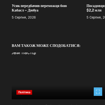
і
Усик передбачив переможця бою
Посадовця 
я
Кабаєл – Дюбуа
$2,2 млн
з
5 Серпня, 2026
5 Серпня, 
а
п
и
ВАМ ТАКОЖ МОЖЕ СПОДОБАТИСЯ:
с
і
в
Політика