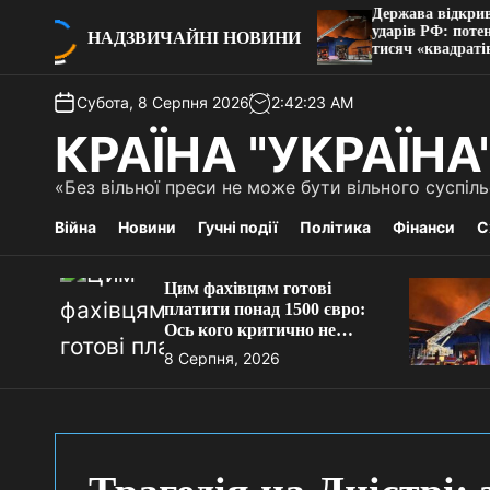
П
отові платити понад 1500
Держава відкриває склад
 критично не вистачає на ринку
ударів РФ: потенційно й
е
НАДЗВИЧАЙНІ НОВИНИ
тисяч «квадратів»
р
е
Субота, 8 Серпня 2026
2
:
42
:
24
AM
й
т
КРАЇНА "УКРАЇНА
и
д
«Без вільної преси не може бути вільного суспі
о
в
Війна
Новини
Гучні події
Політика
Фінанси
С
м
і
Цим фахівцям готові
с
платити понад 1500 євро:
т
Ось кого критично не
у
вистачає на ринку праці
8 Серпня, 2026