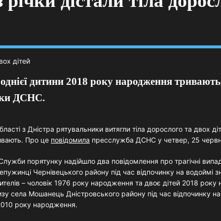
з річки дістали тіла дорос
днієї дитини 2018 року народження тривають,
ки ДСНС.
бласті з Дністра рятувальники витягли тіла дорослого та двох д
ривають. Про це
повідомила
пресслужба ДСНС у четвер, 25 червн
Служби порятунку надійшло два повідомлення про трагічні випад
Репужинці Чернівецького району під час відпочинку на водоймі з
ителів – чоловік 1976 року народження та двоє дітей 2018 року
зу села Мошанець Дністровського району під час відпочинку на р
2010 року народження.