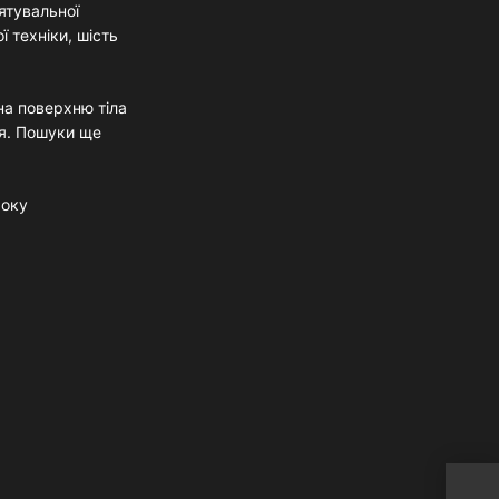
ятувальної
ї техніки, шість
на поверхню тіла
ня. Пошуки ще
року