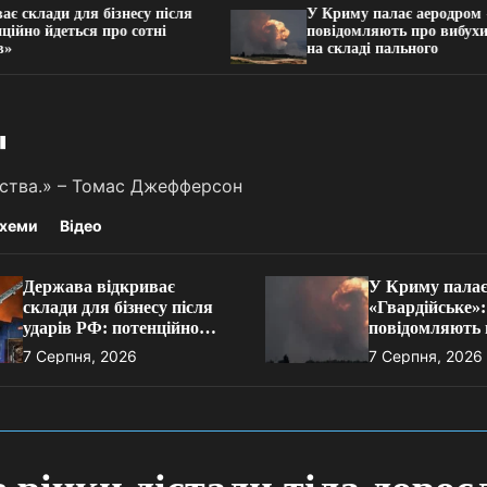
и для бізнесу після
У Криму палає аеродром «Гварді
деться про сотні
повідомляють про вибухи, детон
на складі пального
"
льства.» – Томас Джефферсон
хеми
Відео
Держава відкриває
У Криму палає
склади для бізнесу після
«Гвардійське»:
ударів РФ: потенційно
повідомляють 
йдеться про сотні тисяч
вибухи, детона
7 Серпня, 2026
7 Серпня, 2026
«квадратів»
пожежу на скл
пального