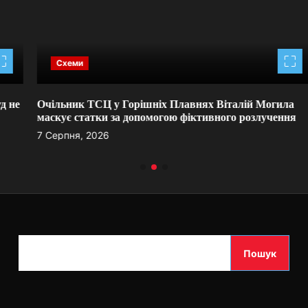
Схеми
Очільник ТСЦ у Горішніх Плавнях Віталій Могила
маскує статки за допомогою фіктивного розлучення
7 Серпня, 2026
П
Пошук
о
ш
у