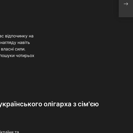
У Мо
оліг
ас відпочинку на
нагляду навіть
 власні сили.
 пошуки чотирьох
українського олігарха з сім'єю