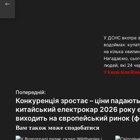
у
У ДСНС вкотре з
водоймах: купати
на кілька хвилин
Нагадаємо, сьог
людей, які 24 че
У Києві біля Riv
Попередній:
Н
Конкуренція зростає – ціни падают
а
китайський електрокар 2026 року 
в
виходить на європейський ринок (ф
Вам також може сподобатися
і