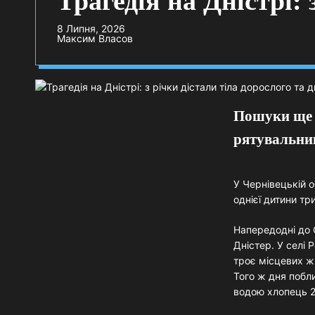
Трагедія на Дністрі: 
8 Липня, 2026
Максим Власов
Пошуки ще о
рятувальни
У Чернівецькій о
однієї дитини т
Напередодні до 
Дністер. У селі 
троє місцевих ж
Того ж дня побли
водою хлопець 