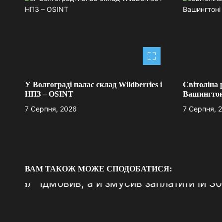
г
а
ц
і
я
У Волгограді палає склад Wildberries і
Світоліна 
НПЗ – OSINT
Вашингтон
з
7 Серпня, 2026
7 Серпня, 
а
п
и
ВАМ ТАКОЖ МОЖЕ СПОДОБАТИСЯ:
с
і
в