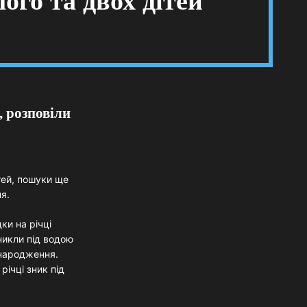
лого та двох дітей
 розповіли
ітей, пошуки ще
я.
ки на річці
никли під водою
 народження.
ічці зник під