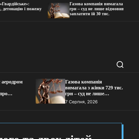
йське»:
Газова компанія вимагала з жінки 729 тис
ацію і пожежу
грн – суд не лише відмовив, а й змусив
заплатити їй 30 тис.
П
о
ш
 аеродром
Газова компанія
у
вимагала з жінки 729 тис.
к
про
грн – суд не лише
цію і
відмовив, а й змусив
7 Серпня, 2026
аді
заплатити їй 30 тис.