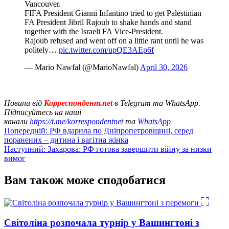
Vancouver.
FIFA President Gianni Infantino tried to get Palestinian
FA President Jibril Rajoub to shake hands and stand
together with the Israeli FA Vice-President.
Rajoub refused and went off on a little rant until he was
politely…
pic.twitter.com/upQE3AEp6f
— Mario Nawfal (@MarioNawfal)
April 30, 2026
Новини від
Корреспондент.net
в Telegram та WhatsApp.
Підписуйтесь на наші
канали
https://t.me/korrespondentnet
та
WhatsApp
Навігація
Попередній:
РФ вдарила по Дніпропетровщині, серед
поранених – дитина і вагітна жінка
записів
Наступний:
Захарова: РФ готова завершити війну за низки
вимог
Вам також може сподобатися
Світоліна розпочала турнір у Вашингтоні з