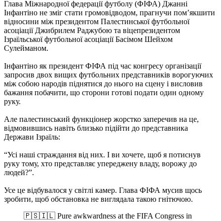
Глава Міжнародної федерації футболу (ФІФА) Джанні
Інфантіно не зміг стати громовідводом, прагнучи пом’якшити
відносини між президентом Палестинської футбольної
асоціації Джибрилем Раджубою та віцепрезидентом
Ізраїльської футбольної асоціації Басімом Шейхом
Сулейманом.
Інфантіно як президент ФІФА під час конгресу організації
запросив двох вищих футбольних представників ворогуючих
між собою народів піднятися до нього на сцену і висловив
бажання побачити, що сторони готові подати один одному
руку.
Але палестинський функціонер жорстко заперечив на це,
відмовившись навіть близько підійти до представника
Держави Ізраїль:
“Усі наші страждання від них. І ви хочете, щоб я потиснув
руку тому, хто представляє упереджену владу, ворожу до
людей?”.
Усе це відбувалося у світлі камер. Глава ФІФА мусив щось
зробити, щоб обстановка не виглядала такою гнітючою.
🇵🇸🇮🇱 Pure awkwardness at the FIFA Congress in