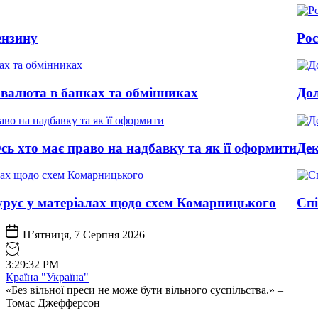
Росія змінила
 банках та обмінниках
Долар подеше
є право на надбавку та як її оформити
Декому з пенс
теріалах щодо схем Комарницького
Співорганіза
П’ятниця, 7 Серпня 2026
3
:
29
:
33
PM
Країна "Україна"
«Без вільної преси не може бути вільного суспільства.» –
Томас Джефферсон