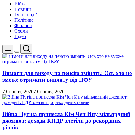
Війна
Новини
Гучні події
Політика
Фінанси
Схеми
Відео
Пошук
Меню
Перемикач
кольорового
режиму
Вимоги для виходу на пенсію змінять: Ось хто не
зможе отримати виплату від ПФУ
7 Серпня, 2026
7 Серпня, 2026
Війна Путіна принесла Кім Чен Ину мільярдний
джекпот: доходи КНДР злетіли до рекордних
рівнів