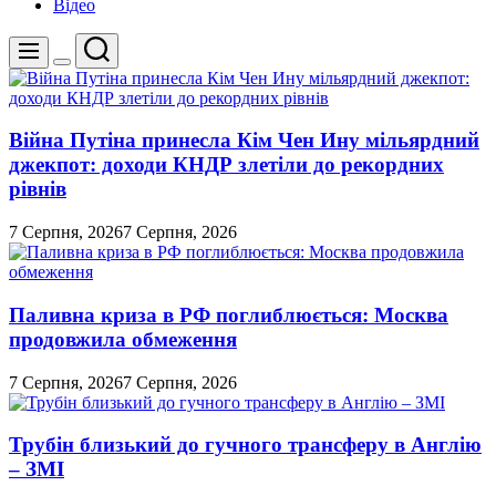
Відео
Пошук
Меню
Перемикач
кольорового
режиму
Війна Путіна принесла Кім Чен Ину мільярдний
джекпот: доходи КНДР злетіли до рекордних
рівнів
7 Серпня, 2026
7 Серпня, 2026
Паливна криза в РФ поглиблюється: Москва
продовжила обмеження
7 Серпня, 2026
7 Серпня, 2026
Трубін близький до гучного трансферу в Англію
– ЗМІ