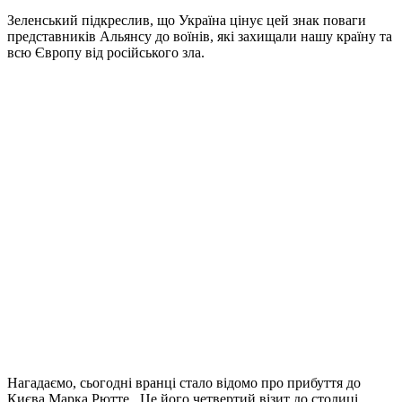
Зеленський підкреслив, що Україна цінує цей знак поваги
представників Альянсу до воїнів, які захищали нашу країну та
всю Європу від російського зла.
Нагадаємо, сьогодні вранці стало відомо про прибуття до
Києва Марка Рютте. Це його четвертий візит до столиці