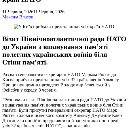
11 Червня, 2026
11 Червня, 2026
Максим Власов
Візит Північноатлантичної ради НАТО
до України з вшанування памʼяті
полеглих українських воїнів біля
Стіни памʼяті.
Разом з генеральним секретарем НАТО Марком Рютте до
Києва прибули представники усіх 32 країн-членів Альянсу.
Про це повідомив президент Володимир Зеленський у
Фейсбук у середу, 3 червня.
“Розпочали візит Північноатлантичної ради НАТО до України
з вшанування памʼяті полеглих українських воїнів біля Стіни
памʼяті. Були присутні генеральний секретар НАТО Марк
Рютте, голова військового комітету Альянсу Джузеппе Каво
Драгоне та постійні представники й заступники постпредів
усіх 32 країн – членів НАТО”, – написав він.