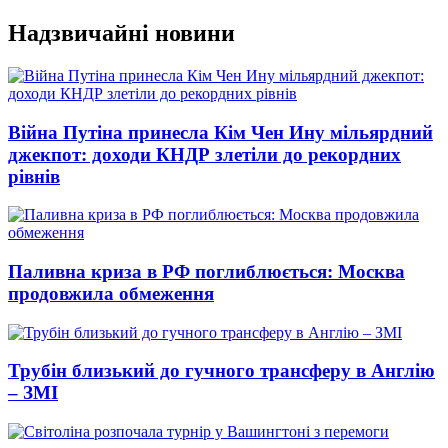
Перейти
Надзвичайні новини
до
вмісту
Війна Путіна принесла Кім Чен Ину мільярдний
джекпот: доходи КНДР злетіли до рекордних
рівнів
Паливна криза в РФ поглиблюється: Москва
продовжила обмеження
Трубін близький до гучного трансферу в Англію
– ЗМІ