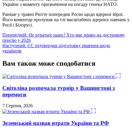
України з моменту призначення на посаду генека НАТО.
Раніше у травні Рютте попередив Росію щодо ядерної зброї.
Його коментар пролунав на тлі масштабних ядерних навчань у
Росії і Білорусі.
Навігація
Попередній:
Не втратьте шанс! Хто має право на дострокову
пенсію у 2026
записів
Наступний:
ЄС підтвердив підготовку рішення щодо
українців
Вам також може сподобатися
Світоліна розпочала турнір у Вашингтоні з
перемоги
7 Серпня, 2026
Зеленський назвав втрати України та РФ