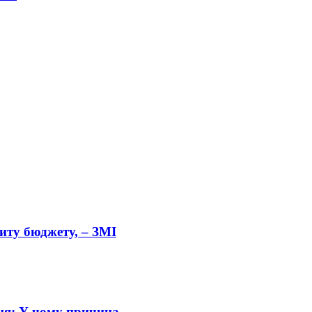
циту бюджету, – ЗМІ
ння: У чому причина