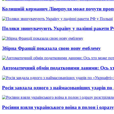
Колишній керманич Ліверпуля може почути проп
Поляки звинувачують Україну у падінні ракети 
Збірна Франції показала свою нову емблему
Автоматичний обмін податковими даними: Ось хт
Росія завдала одного з наймасованіших ударів по
Росіяни взяли українського воїна в полон і одраз