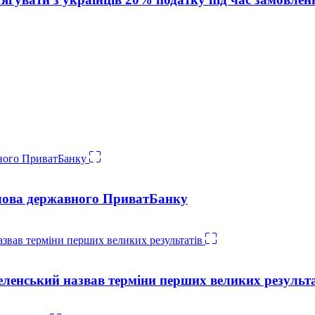
голова державного ПриватБанку
 Зеленський назвав терміни перших великих результ