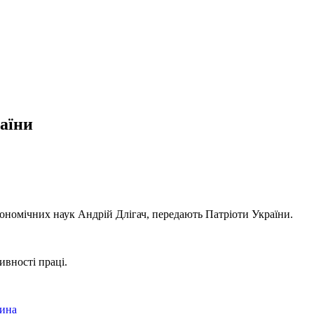
аїни
економічних наук
Андрій Длігач,
передають Патріоти України.
ивності праці.
чина