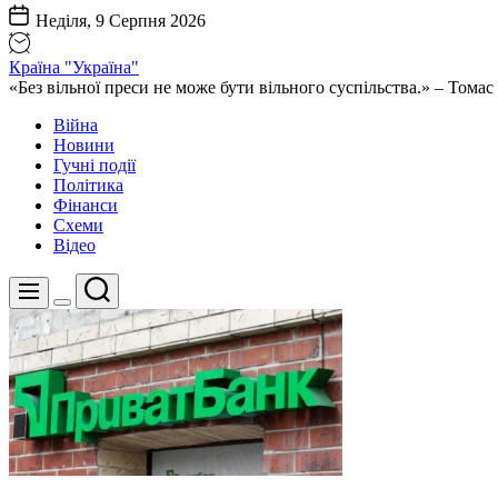
Неділя, 9 Серпня 2026
Країна "Україна"
«Без вільної преси не може бути вільного суспільства.» – Том
Війна
Новини
Гучні події
Політика
Фінанси
Схеми
Відео
Пошук
Меню
Перемикач
кольорового
режиму