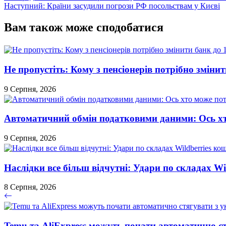
Наступний:
Країни засудили погрози РФ посольствам у Києві
записів
Вам також може сподобатися
Не пропустіть: Кому з пенсіонерів потрібно змінит
9 Серпня, 2026
Автоматичний обмін податковими даними: Ось хт
9 Серпня, 2026
Наслідки все більш відчутні: Удари по складах Wi
8 Серпня, 2026
Temu та АliExpress можуть почати автоматично с