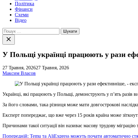
Політика
Фінанси
Схеми
Відео
Пошук:
Закрити
пошук
У Польщі українці працюють у рази ефе
27 Травня, 2026
27 Травня, 2026
Максим Власов
Українці, які працюють у Польщі, демонструють у п’ять разів в
За його словами, така різниця може мати довгострокові наслідк
Експерт попереджає, що вже через 15 років країна може зіткн
Причинами такої ситуації він називає масову трудову міграцію
Навігація
Попередній:
Temu та АliExpress можуть почати автоматично стя