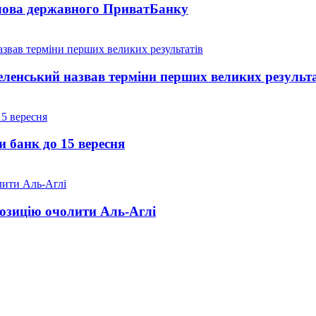
голова державного ПриватБанку
 Зеленський назвав терміни перших великих результ
и банк до 15 вересня
озицію очолити Аль-Аглі