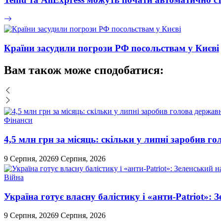
Країни засудили погрози РФ посольствам у Києві
Вам також може сподобатися:
Фінанси
4,5 млн грн за місяць: скільки у липні заробив 
9 Серпня, 2026
9 Серпня, 2026
Війна
Україна готує власну балістику і «анти-Pаtriot»:
9 Серпня, 2026
9 Серпня, 2026