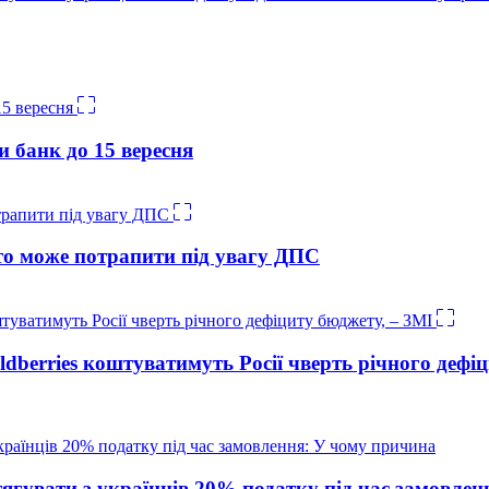
и банк до 15 вересня
о може потрапити під увагу ДПС
ldberries коштуватимуть Росії чверть річного дефі
тягувати з українців 20% податку під час замовле