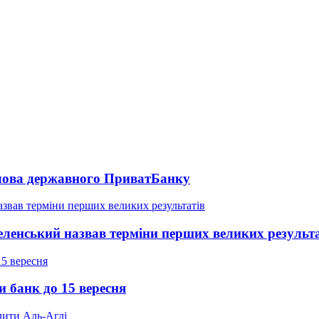
голова державного ПриватБанку
 Зеленський назвав терміни перших великих результ
и банк до 15 вересня