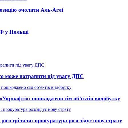
озицію очолити Аль-Аглі
РФ у Польщі
о може потрапити під увагу ДПС
 «Укрнафті»: пошкоджено сім об’єктів видобутку
у розстріляли: прокуратура розслідує нову страту