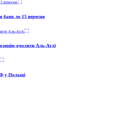
и банк до 15 вересня
озицію очолити Аль-Аглі
РФ у Польщі