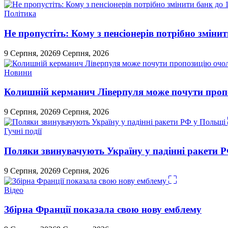
Політика
Не пропустіть: Кому з пенсіонерів потрібно змінит
9 Серпня, 2026
9 Серпня, 2026
Новини
Колишній керманич Ліверпуля може почути проп
9 Серпня, 2026
9 Серпня, 2026
Гучні події
Поляки звинувачують Україну у падінні ракети 
9 Серпня, 2026
9 Серпня, 2026
Відео
Збірна Франції показала свою нову емблему