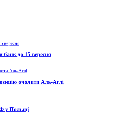
и банк до 15 вересня
озицію очолити Аль-Аглі
РФ у Польщі