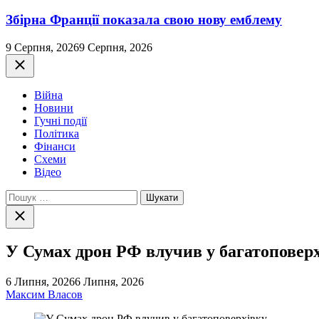
Збірна Франції показала свою нову емблему
9 Серпня, 2026
9 Серпня, 2026
Закрити
Війна
Новини
Гучні події
Політика
Фінанси
Схеми
Відео
Пошук:
Закрити
пошук
У Сумах дрон РФ влучив у багатоповер
6 Липня, 2026
6 Липня, 2026
Максим Власов