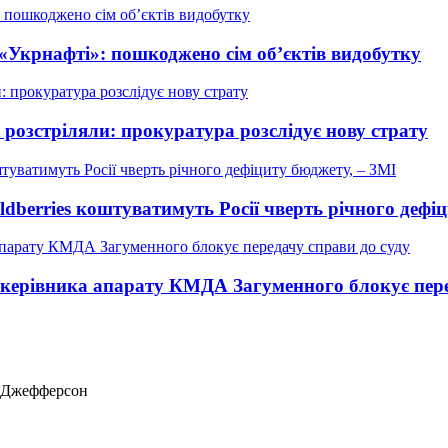
 «Укрнафті»: пошкоджено сім об’єктів видобутку
у розстріляли: прокуратура розслідує нову страту
ldberries коштуватимуть Росії чверть річного дефі
у керівника апарату КМДА Загуменного блокує пере
ас Джефферсон