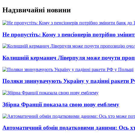
Перейти
Надзвичайні новини
до
вмісту
Не пропустіть: Кому з пенсіонерів потрібно змінит
Колишній керманич Ліверпуля може почути проп
Поляки звинувачують Україну у падінні ракети 
Збірна Франції показала свою нову емблему
Автоматичний обмін податковими даними: Ось хт