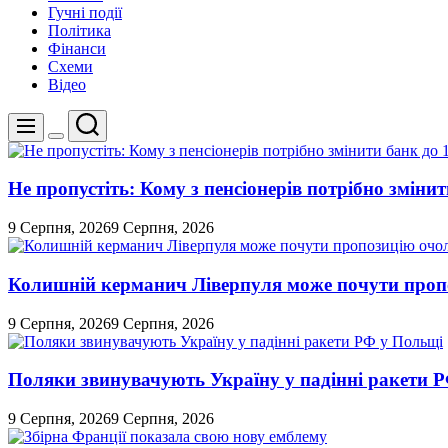
Гучні події
Політика
Фінанси
Схеми
Відео
Пошук
Меню
Перемикач
кольорового
режиму
Не пропустіть: Кому з пенсіонерів потрібно змінит
9 Серпня, 2026
9 Серпня, 2026
Колишній керманич Ліверпуля може почути проп
9 Серпня, 2026
9 Серпня, 2026
Поляки звинувачують Україну у падінні ракети 
9 Серпня, 2026
9 Серпня, 2026