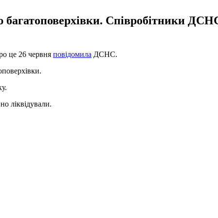
ю багатоповерхівки. Співробітники ДСН
ро це 26 червня
повідомила
ДСНС.
оповерхівки.
у.
но ліквідували.