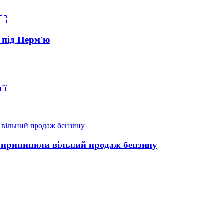
s під Перм'ю
'ї
у припинили вільний продаж бензину