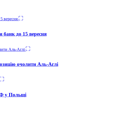
и банк до 15 вересня
озицію очолити Аль-Аглі
РФ у Польщі