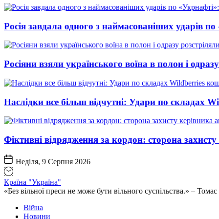
Росія завдала одного з наймасованіших ударів по
Росіяни взяли українського воїна в полон і одраз
Наслідки все більш відчутні: Удари по складах Wi
Фіктивні відрядження за кордон: сторона захист
Неділя, 9 Серпня 2026
Країна "Україна"
«Без вільної преси не може бути вільного суспільства.» – Том
Війна
Новини