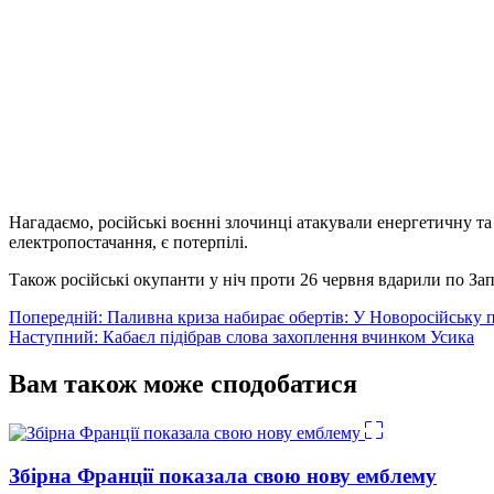
Нагадаємо, російські воєнні злочинці атакували енергетичну т
електропостачання, є потерпілі.
Також російські окупанти у ніч проти 26 червня вдарили по 
Навігація
Попередній:
Паливна криза набирає обертів: У Новоросійську
Наступний:
Кабаєл підібрав слова захоплення вчинком Усика
записів
Вам також може сподобатися
Збірна Франції показала свою нову емблему