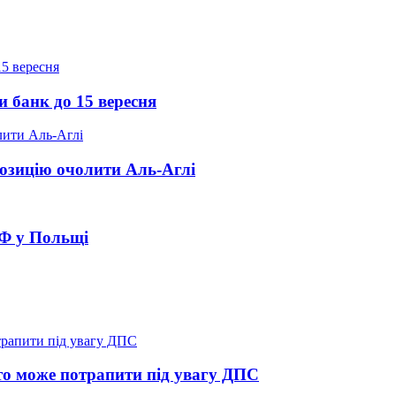
и банк до 15 вересня
озицію очолити Аль-Аглі
РФ у Польщі
о може потрапити під увагу ДПС