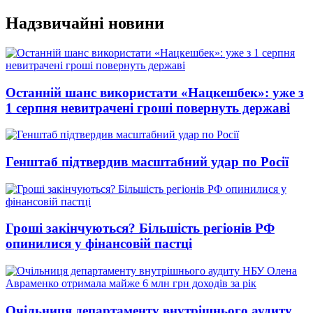
Перейти
Надзвичайні новини
до
вмісту
Останній шанс використати «Нацкешбек»: уже з
1 серпня невитрачені гроші повернуть державі
Генштаб підтвердив масштабний удар по Росії
Гроші закінчуються? Більшість регіонів РФ
опинилися у фінансовій пастці
Очільниця департаменту внутрішнього аудиту