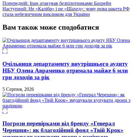
Навігація
Попередній:
Іран атакував безпілотниками Бахрейн
Наступний:
Не «Калібр» і не «Шахед»: чому нова ракета РФ
записів
стала небезпечним викликом для України
Вам також може сподобатися
Очільниця департаменту внутрішнього аудиту
НБУ Олена Авраменко отримала майже 6 млн
грн доходів за рік
5 Серпня, 2026
Погрози перевірками від бренду «Генерал
Черешня»: як благодійний фонд «Твій Крок»
змушували купувати дрони з націнкою