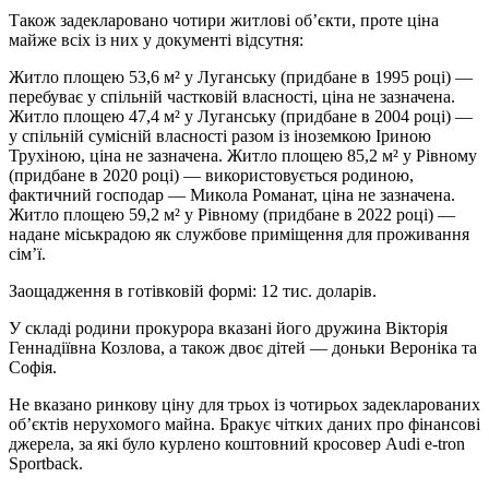
Також задекларовано чотири житлові об’єкти, проте ціна
майже всіх із них у документі відсутня:
Житло площею 53,6 м² у Луганську (придбане в 1995 році) —
перебуває у спільній частковій власності, ціна не зазначена.
Житло площею 47,4 м² у Луганську (придбане в 2004 році) —
у спільній сумісній власності разом із іноземкою Іриною
Трухіною, ціна не зазначена. Житло площею 85,2 м² у Рівному
(придбане в 2020 році) — використовується родиною,
фактичний господар — Микола Романат, ціна не зазначена.
Житло площею 59,2 м² у Рівному (придбане в 2022 році) —
надане міськрадою як службове приміщення для проживання
сім’ї.
Заощадження в готівковій формі: 12 тис. доларів.
У складі родини прокурора вказані його дружина Вікторія
Геннадіївна Козлова, а також двоє дітей — доньки Вероніка та
Софія.
Не вказано ринкову ціну для трьох із чотирьох задекларованих
об’єктів нерухомого майна. Бракує чітких даних про фінансові
джерела, за які було куpлено коштовний кросовер Audi e-tron
Sportback.