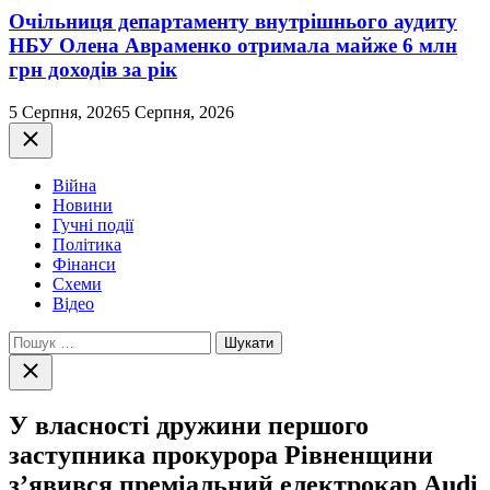
Очільниця департаменту внутрішнього аудиту
НБУ Олена Авраменко отримала майже 6 млн
грн доходів за рік
5 Серпня, 2026
5 Серпня, 2026
Закрити
Війна
Новини
Гучні події
Політика
Фінанси
Схеми
Відео
Пошук:
Закрити
пошук
У власності дружини першого
заступника прокурора Рівненщини
з’явився преміальний електрокар Audi