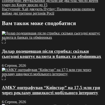
Навігація
Попередній:
Рятувальники дістали ще два тіла: число жертв
удару по Києву зросло до 15
записів
Наступний:
Хай дякують Путіну: Паливна криза охопила
майже дві третини регіонів Росії
Вам також може сподобатися
Долар подешевшав після стрибка: скільки
сьогодні коштує валюта в банках та обмінниках
6 Серпня, 2026
АМКУ оштрафував “Київстар” на 17,5 млн грн
через рекламу швидкості мобільного інтернету
6 Серпня, 2026