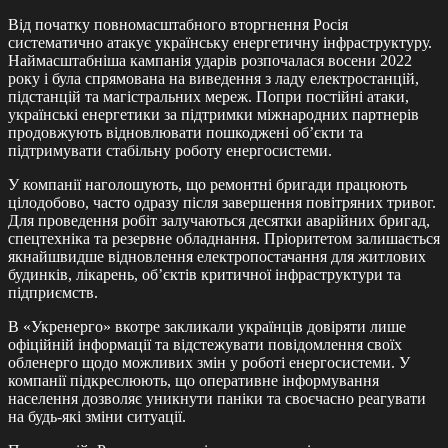
Від початку повномасштабного вторгнення Росія
систематично атакує українську енергетичну інфраструктуру.
Наймасштабніша кампанія ударів розпочалася восени 2022
року і була спрямована на виведення з ладу електростанцій,
підстанцій та магістральних мереж. Попри постійні атаки,
українські енергетики за підтримки міжнародних партнерів
продовжують відновлювати пошкоджені об’єкти та
підтримувати стабільну роботу енергосистеми.
У компанії наголошують, що ремонтні бригади працюють
цілодобово, часто одразу після завершення повітряних тривог.
Для проведення робіт залучаються десятки аварійних бригад,
спецтехніка та резервне обладнання. Пріоритетом залишається
якнайшвидше відновлення електропостачання для житлових
будинків, лікарень, об’єктів критичної інфраструктури та
підприємств.
В «Укренерго» вкотре закликали українців довіряти лише
офіційній інформації та відстежувати повідомлення своїх
обленерго щодо можливих змін у роботі енергосистеми. У
компанії підкреслюють, що оперативне інформування
населення дозволяє уникнути паніки та своєчасно реагувати
на будь-які зміни ситуації.