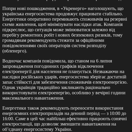
Попри нові пошкодження, в «Укренерго» наголошують, що
українська енергосистема продовжує працювати стабільно.
Енергетики оперативно перемикають споживачів на резервні
схеми живлення, щоб мінімізувати наслідки атак. Компанія
підкреслює, що ситуація може змінюватися залежно від
перебігу ремонтних робіт і нових безпекових ризиків, тому
громадянам рекомендують стежити за офіційними
повідомленнями своїх операторів систем розподілу
(обленерго).
Водночас компанія повідомила, що станом на 6 липня
запровадження погодинних графіків відключення
електроенергії для населення не планується. Незважаючи на
наслідки російських ударів, енергосистема зберігає достатній
запас стійкості для забезпечення споживачів електроенергією.
Однак українців традиційно закликають раціонально
використовувати електроенергію, особливо у вечірні години
максимального навантаження.
Енергетики також рекомендують переносити використання
енергоємних електроприладів на денний період — з 10:00 до
16:00. Саме в цей час найбільш ефективно працюють сонячні
електростанції, що дозволяє зменшити навантаження на
об’єднану енергосистему України.