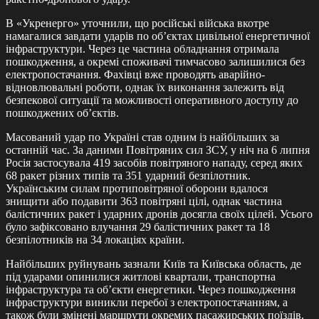
В «Укренерго» уточнили, що російські війська вкотре
намагалися завдати ударів по об’єктах цивільної енергетичної
інфраструктури. Через це частина обладнання отримала
пошкодження, а окремі споживачі тимчасово залишилися без
електропостачання. Фахівці вже проводять аварійно-
відновлювальні роботи, однак їх виконання залежить від
безпекової ситуації та можливості оперативного доступу до
пошкоджених об’єктів.
Масований удар по Україні став одним із найбільших за
останній час. За даними Повітряних сил ЗСУ, у ніч на 6 липня
Росія застосувала 419 засобів повітряного нападу, серед яких
68 ракет різних типів та 351 ударний безпілотник.
Українським силам протиповітряної оборони вдалося
знищити або подавити 363 повітряні цілі, однак частина
балістичних ракет і ударних дронів досягла своїх цілей. Усього
було зафіксовано влучання 29 балістичних ракет та 18
безпілотників на 34 локаціях країни.
Найбільших руйнувань зазнали Київ та Київська область, де
під ударами опинилися житлові квартали, транспортна
інфраструктура та об’єкти енергетики. Через пошкодження
інфраструктури виникли перебої з електропостачанням, а
також були змінені маршрути окремих пасажирських поїздів.