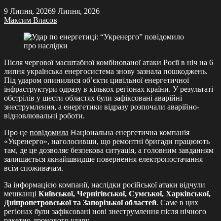
9 Липня, 2026
9 Липня, 2026
Максим Власов
Після чергової масштабної комбінованої атаки Росії в ніч на 6
липня українська енергосистема знову зазнала пошкоджень.
Під ударом опинилися об’єкти цивільної енергетичної
інфраструктури одразу в кількох регіонах країни. У результаті
обстрілів у шести областях були зафіксовані аварійні
знеструмлення, а енергетики відразу розпочали аварійно-
відновлювальні роботи.
Про це
повідомила
Національна енергетична компанія
«Укренерго», наголосивши, що ремонтні бригади працюють
там, де це дозволяє безпекова ситуація, а головним завданням
залишається якнайшвидше повернення електропостачання
всім споживачам.
За інформацією компанії, наслідки російської атаки відчули
мешканці
Київської, Чернігівської, Сумської, Харківської,
Дніпропетровської та Запорізької областей
. Саме в цих
регіонах були зафіксовані нові знеструмлення після нічного
ракетно-дронового удару.