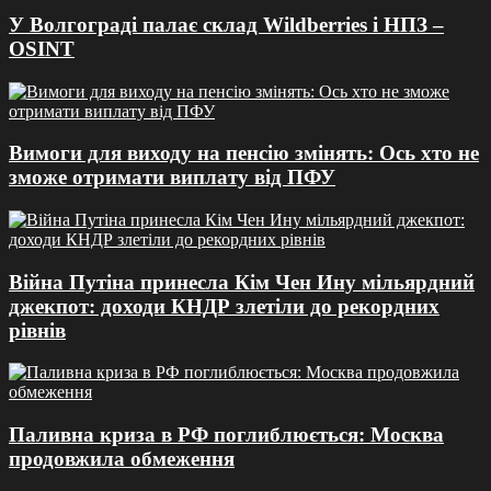
У Волгограді палає склад Wildberries і НПЗ –
OSINT
Вимоги для виходу на пенсію змінять: Ось хто не
зможе отримати виплату від ПФУ
Війна Путіна принесла Кім Чен Ину мільярдний
джекпот: доходи КНДР злетіли до рекордних
рівнів
Паливна криза в РФ поглиблюється: Москва
продовжила обмеження