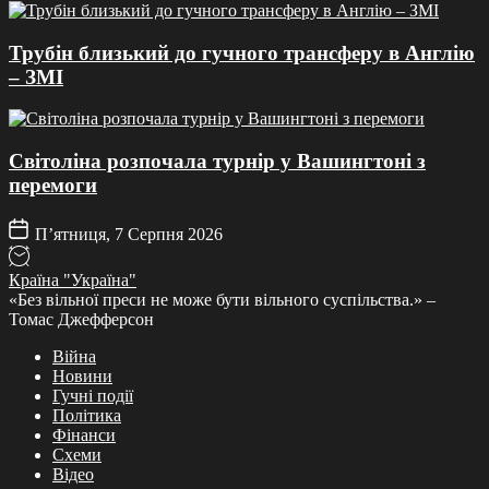
Трубін близький до гучного трансферу в Англію
– ЗМІ
Світоліна розпочала турнір у Вашингтоні з
перемоги
П’ятниця, 7 Серпня 2026
Країна "Україна"
«Без вільної преси не може бути вільного суспільства.» –
Томас Джефферсон
Війна
Новини
Гучні події
Політика
Фінанси
Схеми
Відео