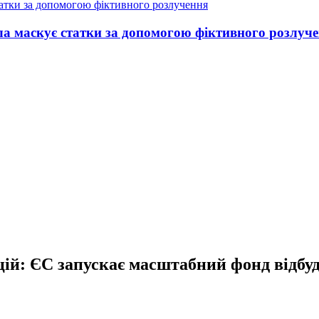
а маскує статки за допомогою фіктивного розлуч
ицій: ЄС запускає масштабний фонд відбу