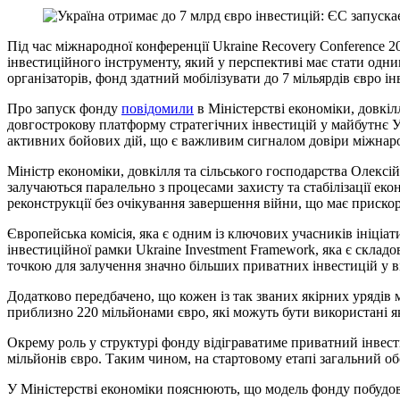
Під час міжнародної конференції Ukraine Recovery Conference
інвестиційного інструменту, який у перспективі має стати одни
організаторів, фонд здатний мобілізувати до 7 мільярдів євро і
Про запуск фонду
повідомили
в Міністерстві економіки, довкіл
довгострокову платформу стратегічних інвестицій у майбутнє У
активних бойових дій, що є важливим сигналом довіри міжнародн
Міністр економіки, довкілля та сільського господарства
Олексій
залучаються паралельно з процесами захисту та стабілізації ек
реконструкції без очікування завершення війни, що має приско
Європейська комісія, яка є одним із ключових учасників ініціа
інвестиційної рамки Ukraine Investment Framework, яка є скла
точкою для залучення значно більших приватних інвестицій у в
Додатково передбачено, що кожен із так званих якірних урядів 
приблизно 220 мільйонами євро, які можуть бути використані я
Окрему роль у структурі фонду відіграватиме приватний інвес
мільйонів євро. Таким чином, на стартовому етапі загальний об
У Міністерстві економіки пояснюють, що модель фонду побудова