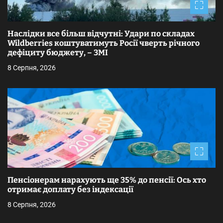
з
а
Наслідки все більш відчутні: Удари по складах
п
Wildberries коштуватимуть Росії чверть річного
дефіциту бюджету, – ЗМІ
и
8 Серпня, 2026
с
і
в
Пенсіонерам нарахують ще 35% до пенсії: Ось хто
отримає доплату без індексації
8 Серпня, 2026