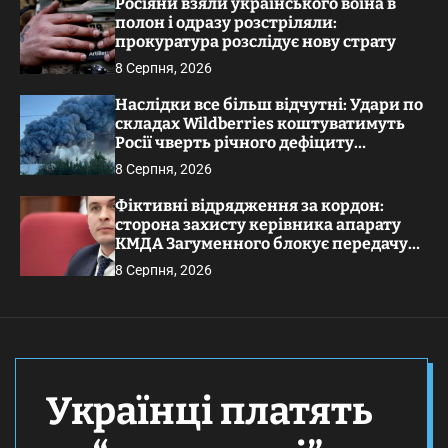
Росіяни взяли українського воїна в
полон і одразу розстріляли:
прокуратура розслідує нову страту
8 Серпня, 2026
Наслідки все більш відчутні: Удари по
складах Wildberries коштуватимуть
Росії чверть річного дефіциту
бюджету, – ЗМІ
8 Серпня, 2026
Фіктивні відрядження за кордон:
сторона захисту керівника апарату
КМДА Загуменного блокує передачу
справи до суду
8 Серпня, 2026
Українці платять