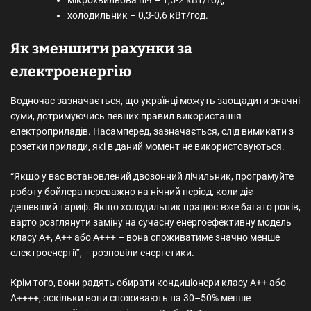
мікрохвильова піч – 1,5-2 кВт/год;
холодильник – 0,3-0,6 кВт/год.
Як зменшити рахунки за
електроенергію
Водночас зазначається, що українці можуть заощадити значні
суми, дотримуючись певних правил використання
електроприладів. Насамперед, зазначається, слід вимикати з
розетки прилади, які в даний момент не використовуються.
“Якщо у вас встановлений двозонний лічильник, програмуйте
роботу бойлера переважно на нічний період, коли діє
дешевший тариф. Якщо холодильник працює вже багато років,
варто розглянути заміну на сучасну енергоефективну модель
класу А+, А++ або А+++ – вона споживатиме значно менше
електроенергії”, – розповіли енергетики.
Крім того, вони радять обирати кондиціонери класу A++ або
A++++, оскільки вони споживають на 30–50% менше