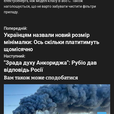
електроенергії, ніж моделі класу B або C. Також
наголошується, що не варто забувати чистити фільтри
приладу.
Попередній:
Н
Українцям назвали новий розмір
а
мінімалки: Ось скільки платитимуть
в
щомісячно
Наступний:
і
"Зрада духу Анкориджа": Рубіо дав
г
відповідь Росії
а
Вам також може сподобатися
ц
і
я