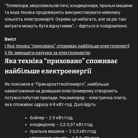
“Телевізори, мікрохвильові печі, кондиціонери, пральні машини
та інша техніка продовжують використовувати невелику
кількість електроенергії. Окремо це небагато, але за рік такі
витрати можуть бути відчутними”, – йдеться в повідомленні.
Вміст
I
Яка техніка “приховано” споживає найбільше електроенергії
II
Як зменшити рахунки за електроенергію
Яка техніка “приховано” споживає
найбільше електроенергії
Як пояснили в “Прикарпаттяобленерго”, найбільше
навантаження на домашню електромережу створюють
потужні побутові прилади. Насамперед – електрична плита,
яка споживає одразу 4-8 кВт·год. Далі йдуть:
бойлер – 2-3 кВт/год;
кондиціонер – 2,2-3,37 кВт/год;
пральна машина – 2-2,5 кВт/год;