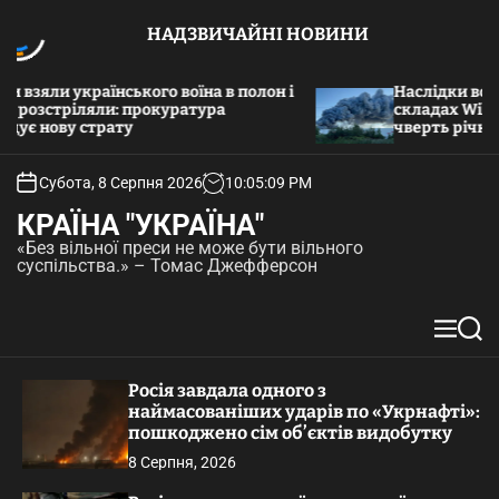
П
НАДЗВИЧАЙНІ НОВИНИ
е
р
е
зяли українського воїна в полон і
Наслідки все біль
озстріляли: прокуратура
й
складах Wildberr
є нову страту
чверть річного д
т
и
д
Субота, 8 Серпня 2026
10
:
05
:
10
PM
о
КРАЇНА "УКРАЇНА"
в
«Без вільної преси не може бути вільного
м
суспільства.» – Томас Джефферсон
і
с
т
М
П
у
е
о
н
ш
Росія завдала одного з
ю
у
наймасованіших ударів по «Укрнафті»:
к
пошкоджено сім об’єктів видобутку
8 Серпня, 2026