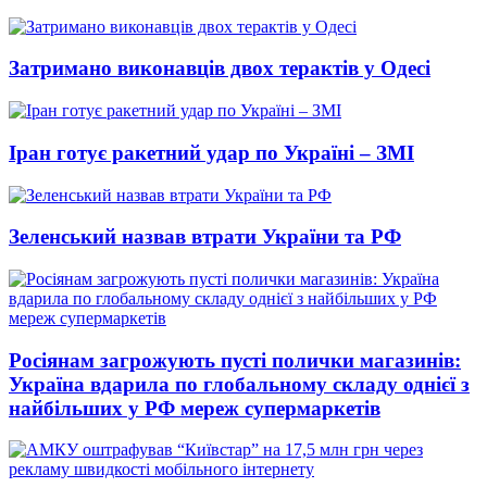
Затримано виконавців двох терактів у Одесі
Іран готує ракетний удар по Україні – ЗМІ
Зеленський назвав втрати України та РФ
Росіянам загрожують пусті полички магазинів:
Україна вдарила по глобальному складу однієї з
найбільших у РФ мереж супермаркетів