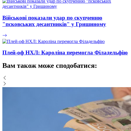
Військові показали удар по скупченню
"псковських десантників" у Гришиному
Плей-оф НХЛ: Кароліна перемогла Філадельфію
Вам також може сподобатися: