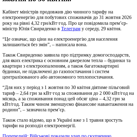
Кабінет міністрів продовжив дію чинного тарифу на
електроенергію для побутових споживачів до 31 жовтня 2026
року на рівні 4,32 грн/кВт⋅год. Про це повідомила прем’єр-
міністр Юлія Свириденко в
Телеграм
у середу, 29 квітня.
“Це означає, що ціни на електроенергію для населення
залишаються без змін”, – написала вона.
Також Свириденко заявила про підтримку домогосподарств,
для яких електрика є основним джерелом тепла – будинки та
квартири з електроопаленням, а також багатоквартирні
будинки, не підключені до газопостачання і систем
централізованого або автономного теплопостачання.
“Для них у період з 1 жовтня по 30 квітня діятиме пільговий
тариф – 2,64 грн за кВт⋅год за споживання до 2 000 кВт/год на
місяць, а за споживання понад цей обсяг ціна – 4,32 грн за
кВт/год. Таким чином зменшуємо фінансове навантаження на
родини”, – зазначила прем’єр.
Також стало відомо, що в Україні вже з 1 травня зростуть
тарифи на розподіл електроенергії.
Попередній:
Військові показали удар по скупченню