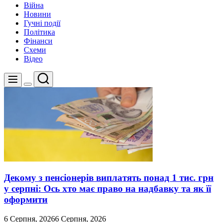
Війна
Новини
Гучні події
Політика
Фінанси
Схеми
Відео
Пошук
Меню
Перемикач
кольорового
режиму
Декому з пенсіонерів виплатять понад 1 тис. грн
у серпні: Ось хто має право на надбавку та як її
оформити
6 Серпня, 2026
6 Серпня, 2026