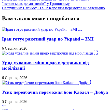
Навігація
"псковських десантників" у Гришиному
записів
Наступний:
Плей-оф НХЛ: Кароліна перемогла Філадельфію
Вам також може сподобатися
Іран готує ракетний удар по Україні – ЗМІ
6 Серпня, 2026
Уряд ухвалив зміни щодо відстрочки від
мобілізації
6 Серпня, 2026
Усик передбачив переможця бою Кабаєл – Дюбуа
5 Серпня, 2026