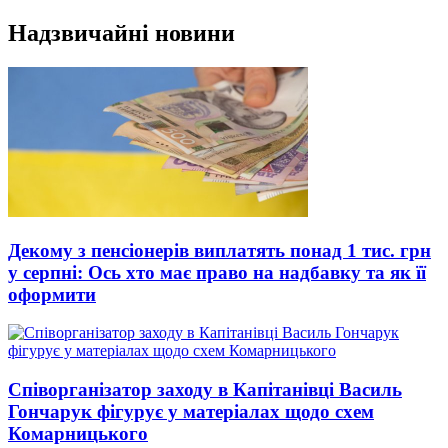
Перейти
Надзвичайні новини
до
вмісту
Декому з пенсіонерів виплатять понад 1 тис. грн
у серпні: Ось хто має право на надбавку та як її
оформити
Співорганізатор заходу в Капітанівці Василь
Гончарук фігурує у матеріалах щодо схем
Комарницького