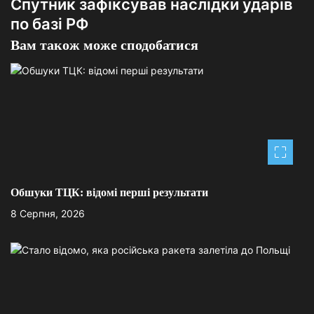
Спутник зафіксував наслідки ударів
в
по базі РФ
і
Вам також може сподобатися
г
а
ц
і
я
з
Обшуки ТЦК: відомі перші результати
8 Серпня, 2026
а
п
и
с