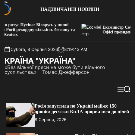
П
НАДЗВИЧАЙНІ НОВИНИ
е
р
е
 рятує Путіна: Білорусь у липні
Ексміністр Соболе
й
 Росії рекордну кількість бензину та
Офісі президента
Reuters
т
и
д
Субота, 8 Серпня 2026
8
:
19
:
43
AM
о
КРАЇНА "УКРАЇНА"
в
«Без вільної преси не може бути вільного
м
суспільства.» – Томас Джефферсон
і
с
т
М
П
у
е
о
н
ш
Росія запустила по Україні майже 150
ю
у
дронів: десятки БпЛА прорвалися до цілей
к
8 Серпня, 2026