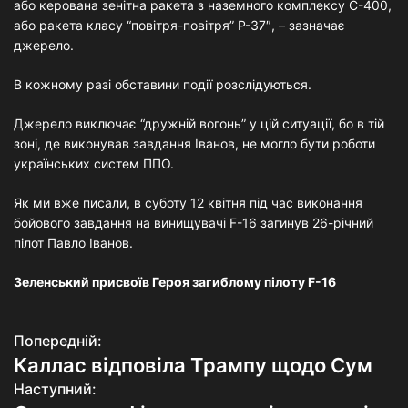
або керована зенітна ракета з наземного комплексу С-400,
або ракета класу “повітря-повітря” Р-37″, – зазначає
джерело.
В кожному разі обставини події розслідуються.
Джерело виключає “дружній вогонь” у цій ситуації, бо в тій
зоні, де виконував завдання Іванов, не могло бути роботи
українських систем ППО.
Як ми вже писали, в суботу 12 квітня під час виконання
бойового завдання на винищувачі F-16 загинув 26-річний
пілот Павло Іванов.
Зеленський присвоїв Героя загиблому пілоту F-16
Попередній:
Н
Каллас відповіла Трампу щодо Сум
а
Наступний: