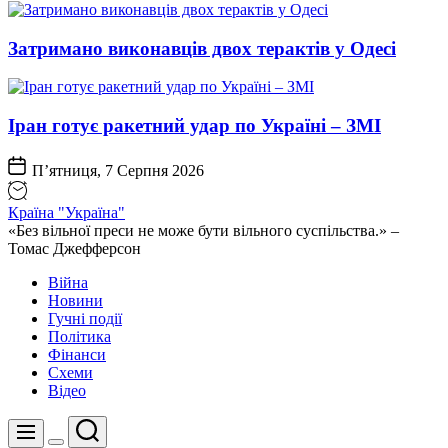
Затримано виконавців двох терактів у Одесі
Іран готує ракетний удар по Україні – ЗМІ
П’ятниця, 7 Серпня 2026
Країна "Україна"
«Без вільної преси не може бути вільного суспільства.» –
Томас Джефферсон
Війна
Новини
Гучні події
Політика
Фінанси
Схеми
Відео
Пошук
Меню