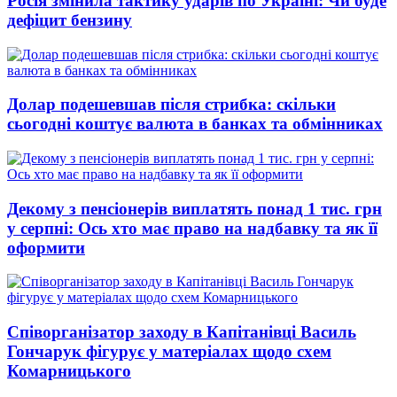
Росія змінила тактику ударів по Україні: Чи буде
дефіцит бензину
Долар подешевшав після стрибка: скільки
сьогодні коштує валюта в банках та обмінниках
Декому з пенсіонерів виплатять понад 1 тис. грн
у серпні: Ось хто має право на надбавку та як її
оформити
Співорганізатор заходу в Капітанівці Василь
Гончарук фігурує у матеріалах щодо схем
Комарницького