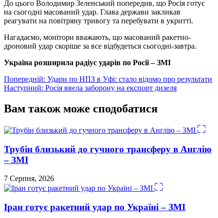
До цього Володимир Зеленський попередив, що Росія готує
на сьогодні масований удар. Глава держави закликав
реагувати на повітряну тривогу та перебувати в укритті.
Нагадаємо, монітори вважають, що масований ракетно-
дроновий удар скоріше за все відбудеться сьогодні-завтра.
Україна розширила радіус ударів по Росії – ЗМІ
Навігація
Попередній:
Удари по НПЗ в Уфі: стало відомо про результати
Наступний:
Росія ввела заборону на експорт дизеля
записів
Вам також може сподобатися
Трубін близький до гучного трансферу в Англію
– ЗМІ
7 Серпня, 2026
Іран готує ракетний удар по Україні – ЗМІ