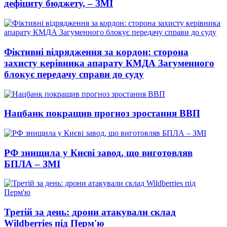
дефіциту бюджету, – ЗМІ
Фіктивні відрядження за кордон: сторона
захисту керівника апарату КМДА Загуменного
блокує передачу справи до суду
Нацбанк покращив прогноз зростання ВВП
РФ знищила у Києві завод, що виготовляв
БПЛА – ЗМІ
Третій за день: дрони атакували склад
Wildberries під Перм'ю