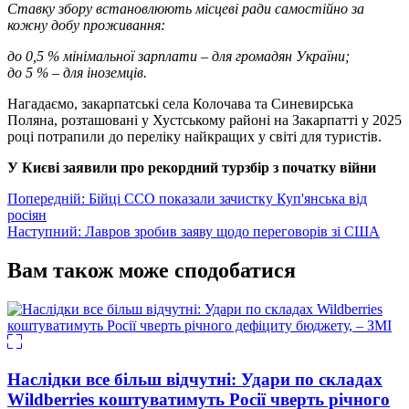
Ставку збору встановлюють місцеві ради самостійно за
кожну добу проживання:
до 0,5 % мінімальної зарплати – для громадян України;
до 5 % – для іноземців.
Нагадаємо, закарпатські села Колочава та Синевирська
Поляна, розташовані у Хустському районі на Закарпатті у 2025
році потрапили до переліку найкращих у світі для туристів.
У Києві заявили про рекордний турзбір з початку війни
Навігація
Попередній:
Бійці ССО показали зачистку Куп'янська від
росіян
записів
Наступний:
Лавров зробив заяву щодо переговорів зі США
Вам також може сподобатися
Наслідки все більш відчутні: Удари по складах
Wildberries коштуватимуть Росії чверть річного