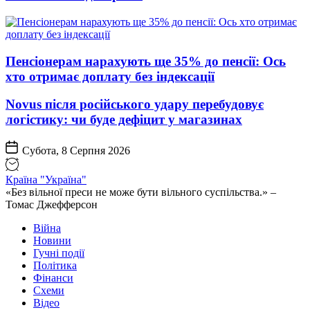
Пенсіонерам нарахують ще 35% до пенсії: Ось
хто отримає доплату без індексації
Novus після російського удару перебудовує
логістику: чи буде дефіцит у магазинах
Субота, 8 Серпня 2026
Країна "Україна"
«Без вільної преси не може бути вільного суспільства.» –
Томас Джефферсон
Війна
Новини
Гучні події
Політика
Фінанси
Схеми
Відео