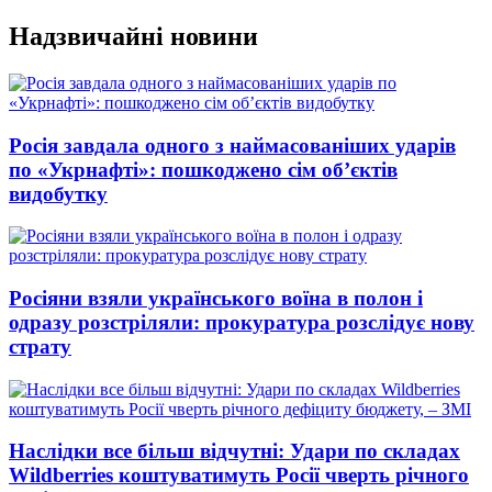
Перейти
Надзвичайні новини
до
вмісту
Росія завдала одного з наймасованіших ударів
по «Укрнафті»: пошкоджено сім об’єктів
видобутку
Росіяни взяли українського воїна в полон і
одразу розстріляли: прокуратура розслідує нову
страту
Наслідки все більш відчутні: Удари по складах
Wildberries коштуватимуть Росії чверть річного