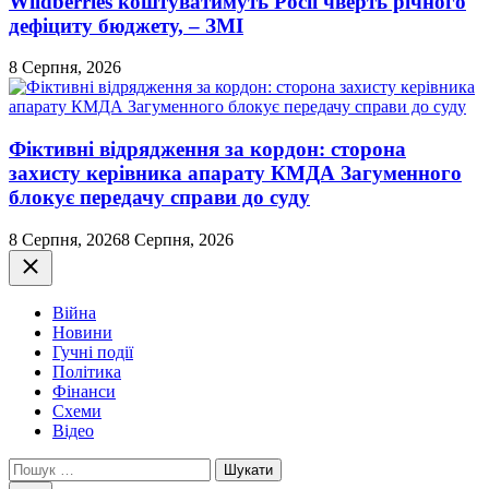
Wildberries коштуватимуть Росії чверть річного
дефіциту бюджету, – ЗМІ
8 Серпня, 2026
Фіктивні відрядження за кордон: сторона
захисту керівника апарату КМДА Загуменного
блокує передачу справи до суду
8 Серпня, 2026
8 Серпня, 2026
Закрити
Війна
Новини
Гучні події
Політика
Фінанси
Схеми
Відео
Пошук: