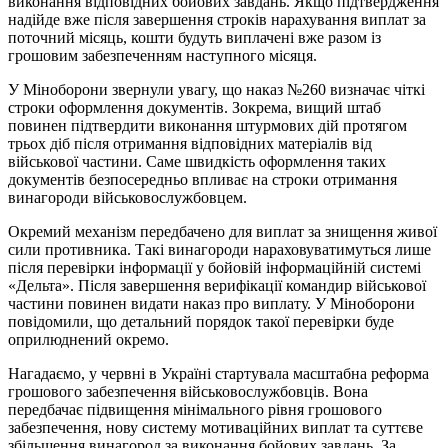
виконання відповідних бойових завдань. Якщо підтвердження
надійде вже після завершення строків нарахування виплат за
поточний місяць, кошти будуть виплачені вже разом із
грошовим забезпеченням наступного місяця.
У Міноборони звернули увагу, що наказ №260 визначає чіткі
строки оформлення документів. Зокрема, вищий штаб
повинен підтвердити виконання штурмових дій протягом
трьох діб після отримання відповідних матеріалів від
військової частини. Саме швидкість оформлення таких
документів безпосередньо впливає на строки отримання
винагороди військовослужбовцем.
Окремий механізм передбачено для виплат за знищення живої
сили противника. Такі винагороди нараховуватимуться лише
після перевірки інформації у бойовій інформаційній системі
«Дельта». Після завершення верифікації командир військової
частини повинен видати наказ про виплату. У Міноборони
повідомили, що детальний порядок такої перевірки буде
оприлюднений окремо.
Нагадаємо, у червні в Україні стартувала масштабна реформа
грошового забезпечення військовослужбовців. Вона
передбачає підвищення мінімального рівня грошового
забезпечення, нову систему мотиваційних виплат та суттєве
збільшення винагород за виконання бойових завдань. За