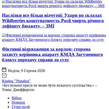
Наслідки все більш відчутні: Удари по складах
Wildberries коштуватимуть Росії чверть річного
дефіциту бюджету, – ЗМІ
Фіктивні відрядження за кордон: сторона
захисту керівника апарату КМДА Загуменного
блокує передачу справи до суду
Неділя, 9 Серпня 2026
Країна "Україна"
«Без вільної преси не може бути вільного суспільства.» –
Томас Джефферсон
Війна
Новини
Гучні події