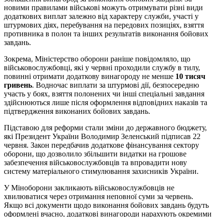
новими правилами військові можуть отримувати різні види
додаткових виплат залежно від характеру служби, участі у
штурмових діях, перебування на передових позиціях, взяття
противника в полон та інших результатів виконання бойових
завдань.
Зокрема, Міністерство оборони раніше повідомляло, що
військовослужбовці, які у червні проходили службу в тилу,
повинні отримати додаткову винагороду не менше
10 тисяч
гривень
. Водночас виплати за штурмові дії, безпосередню
участь у боях, взяття полонених чи інші спеціальні завдання
здійснюються лише після оформлення відповідних наказів та
підтвердження виконаних бойових завдань.
Підставою для реформи стали зміни до державного бюджету,
які Президент України Володимир Зеленський підписав 22
червня. Закон передбачив додаткове фінансування сектору
оборони, що дозволило збільшити видатки на грошове
забезпечення військовослужбовців та впровадити нову
систему матеріального стимулювання захисників України.
У Міноборони закликають військовослужбовців не
хвилюватися через отримання неповної суми за червень.
Якщо всі документи щодо виконання бойових завдань будуть
оформлені вчасно, додаткові винагороди нарахують окремими