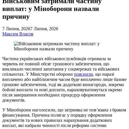
Військовим затримали частину
виплат: у Міноборони назвали
причину
7 Липня, 2026
7 Липня, 2026
Максим Власов
Частина українських військовослужбовців отримала за
червень не повний обсяг грошового забезпечення, що
викликало численні запитання у соцмережах та військових
спільнотах. У Міністерстві оборони
пояснили,
що наразі
виплачено або найближчим часом буде виплачено лише базове
грошове забезпечення, тоді як додаткові винагороди, зокрема
бойові виплати та нові доплати, нараховуватимуться окремо
після завершення необхідних процедур оформлення
документів.
У Міноборони наголосили, що затримка не пов’язана з браком
фінансування. Причина полягає у порядку оформлення
документів та нових правилах нарахування додаткових
виплат, які набрали чинності після реформи системи