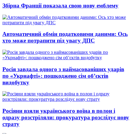
Збірна Франції показала свою нову емблему
Автоматичний обмін податковими даними: Ось
хто може потрапити під увагу ДПС
Росія завдала одного з наймасованіших ударів
по «Укрнафті»: пошкоджено сім об’єктів
видобутку
Росіяни взяли українського воїна в полон і
одразу розстріляли: прокуратура розслідує нову
страту