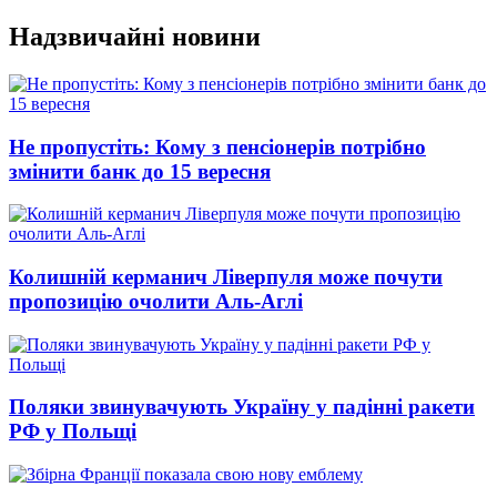
Перейти
Надзвичайні новини
до
вмісту
Не пропустіть: Кому з пенсіонерів потрібно
змінити банк до 15 вересня
Колишній керманич Ліверпуля може почути
пропозицію очолити Аль-Аглі
Поляки звинувачують Україну у падінні ракети
РФ у Польщі