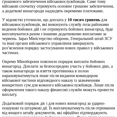
грошового забезпечення військовослужбовців. Саме тому
військові спочатку отримують основне грошове забезпечення,
а додаткові винагороди надходять окремими платежами.
У відомстві уточнили, що доплата у
10 тисяч гривень
для
військовослужбовців, які виконують службу поза районами
ведення бойових дій і не отримують бойових винагород, буде
виплачуватися разом з іншими додатковими виплатами за
червень. Зараз Міністерство оборони, Генеральний штаб ЗСУ
та інші органи військового управління завершують
роз’яснення порядку застосування нових правил у військових
частинах.
Окремо Міноборони пояснило порядок виплати бойових
винагород. Доплати за безпосередню участь у бойових діях, а
також винагороди за взяття противника в полон
нараховуватимуться лише після видання командиром
військової частини відповідного наказу із зазначенням
конкретних сум для кожного військовослужбовця. Лише після
оформлення такого наказу фінансові служби можуть провести
виплату.
Додатковий порядок діє і для нових винагород за ударно-
пошукові та штурмові дії. Їх виплачуватимуть після отримання
від вищого штабу документів, які офіційно підтверджують