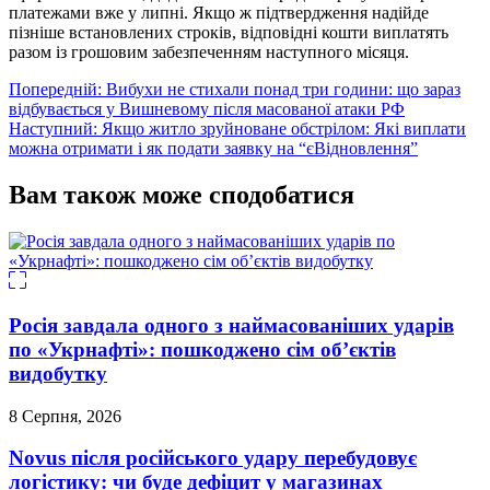
платежами вже у липні. Якщо ж підтвердження надійде
пізніше встановлених строків, відповідні кошти виплатять
разом із грошовим забезпеченням наступного місяця.
Навігація
Попередній:
Вибухи не стихали понад три години: що зараз
відбувається у Вишневому після масованої атаки РФ
записів
Наступний:
Якщо житло зруйноване обстрілом: Які виплати
можна отримати і як подати заявку на “єВідновлення”
Вам також може сподобатися
Росія завдала одного з наймасованіших ударів
по «Укрнафті»: пошкоджено сім об’єктів
видобутку
8 Серпня, 2026
Novus після російського удару перебудовує
логістику: чи буде дефіцит у магазинах