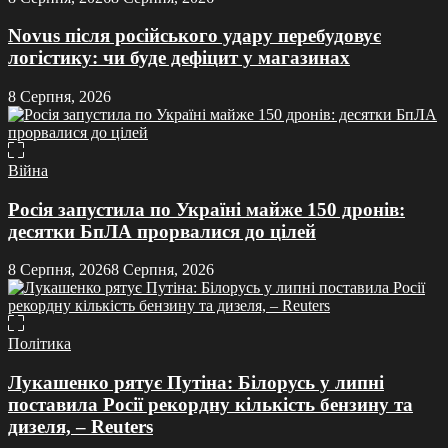
Novus після російського удару перебудовує
логістику: чи буде дефіцит у магазинах
8 Серпня, 2026
Війна
Росія запустила по Україні майже 150 дронів:
десятки БпЛА прорвалися до цілей
8 Серпня, 2026
8 Серпня, 2026
Політика
Лукашенко рятує Путіна: Білорусь у липні
поставила Росії рекордну кількість бензину та
дизеля, – Reuters