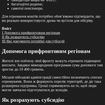
багатодітні родини;
самотні пенсіонери.
Для отримання коштів потрібно обов’язково підтвердити, що
ви реально використовуєте дрова чи вугілля для обігріву.
Вміст
I
Допомога прифронтовим регіонам
II
Як розрахують субсидію
III
Які документи потрібні для субсидії
Допомога прифронтовим регіонам
Жителі зон поблизу лінії фронту можуть отримати підвищені
виплати. Завдяки міжнародним програмам сума допомоги там
зростає до 19 400 гривень.
Місцеві військові адміністрації самостійно визначають списки
отримувачів. Вони ж формують перелік територій, де діє така
розширена підтримка. Гроші спрямовують на те, щоб люди
могли завчасно підготуватися до холодів.
Як розрахують субсидію