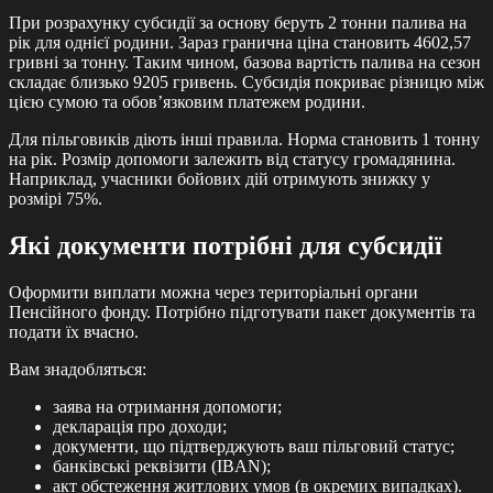
При розрахунку субсидії за основу беруть 2 тонни палива на
рік для однієї родини. Зараз гранична ціна становить 4602,57
гривні за тонну. Таким чином, базова вартість палива на сезон
складає близько 9205 гривень. Субсидія покриває різницю між
цією сумою та обов’язковим платежем родини.
Для пільговиків діють інші правила. Норма становить 1 тонну
на рік. Розмір допомоги залежить від статусу громадянина.
Наприклад, учасники бойових дій отримують знижку у
розмірі 75%.
Які документи потрібні для субсидії
Оформити виплати можна через територіальні органи
Пенсійного фонду. Потрібно підготувати пакет документів та
подати їх вчасно.
Вам знадобляться:
заява на отримання допомоги;
декларація про доходи;
документи, що підтверджують ваш пільговий статус;
банківські реквізити (IBAN);
акт обстеження житлових умов (в окремих випадках).