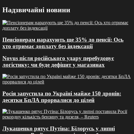
Перейти
Надзвичайні новини
до
вмісту
Пенсіонерам нарахують ще 35% до пенсії: Ось
хто отримає доплату без індексації
Novus після російського удару перебудовує
логістику: чи буде дефіцит у магазинах
Росія запустила по Україні майже 150 дронів:
десятки БпЛА прорвалися до цілей
Лукашенко рятує Путіна: Білорусь у липні