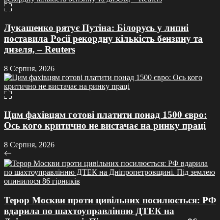
Лукашенко рятує Путіна: Білорусь у липні
поставила Росії рекордну кількість бензину та
дизеля, – Reuters
8 Серпня, 2026
Цим фахівцям готові платити понад 1500 євро:
Ось кого критично не вистачає на ринку праці
8 Серпня, 2026
Терор Москви проти цивільних посилюється: РФ
вдарила по шахтоуправлінню ДТЕК на