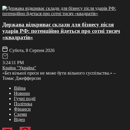
Держава відкриває склади для бізнесу після
ударів РФ: потенційно йдеться про сотні тисяч
«квадратів»
Субота, 8 Серпня 2026
3
:
24
:
11
PM
Країна "Україна"
«Без вільної преси не може бути вільного суспільства.» –
Томас Джефферсон
Війна
Новини
Гучні події
Політика
Фінанси
Схеми
Відео
Пошук