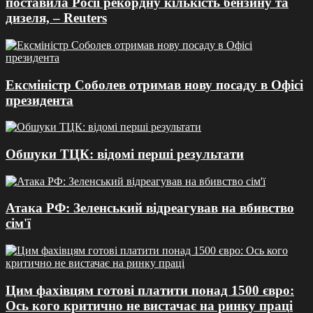
поставила Росії рекордну кількість бензину та
дизеля, – Reuters
Ексміністр Соболев отримав нову посаду в Офісі
президента
Обшуки ТЦК: відомі перші результати
Атака РФ: Зеленський відреагував на вбивство
сім'ї
Цим фахівцям готові платити понад 1500 євро:
Ось кого критично не вистачає на ринку праці