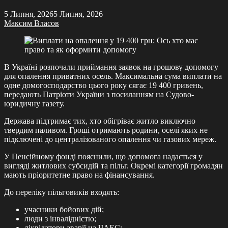
5 Липня, 2026
5 Липня, 2026
Максим Власов
В Україні розпочали приймання заявок на грошову допомогу
для опалення приватних осель. Максимальна сума виплати на
одне домогосподарство цього року сягає 19 400 гривень,
передають Патріоти України з посиланням на Судово-
юридичну газету.
Держава підтримає тих, хто обігріває житло виключно
твердим паливом. Гроші отримають родини, оселі яких не
підключені до централізованого опалення чи газових мереж.
У Пенсійному фонді пояснили, що допомога надається у
вигляді житлових субсидій та пільг. Окремі категорії громадян
мають пріоритетне право на фінансування.
До переліку пільговиків входять:
учасники бойових дій;
люди з інвалідністю;
ліквідатори аварії на ЧАЕС;