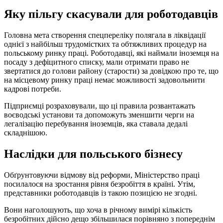
Яку пільгу скасували для роботодавців
Головна мета створення спецпереліку полягала в ліквідації
однієї з найбільш трудомістких та обтяжливих процедур на
польському ринку праці. Роботодавці, які наймали іноземця на
посаду з дефіцитного списку, мали отримати право не
звертатися до голови району (старости) за довідкою про те, що
на місцевому ринку праці немає можливості задовольнити
кадрові потреби.
Підприємці розраховували, що ці правила розвантажать
воєводські установи та допоможуть зменшити черги на
легалізацію перебування іноземців, яка ставала дедалі
складнішою.
Наслідки для польського бізнесу
Обґрунтовуючи відмову від реформи, Міністерство праці
посилалося на зростання рівня безробіття в країні. Утім,
представники роботодавців із такою позицією не згодні.
Вони наголошують, що хоча в річному вимірі кількість
безробітних дійсно дещо збільшилася порівняно з попереднім