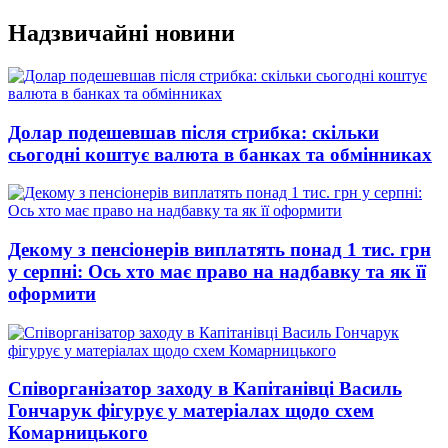
Перейти
Надзвичайні новини
до
вмісту
Долар подешевшав після стрибка: скільки
сьогодні коштує валюта в банках та обмінниках
Декому з пенсіонерів виплатять понад 1 тис. грн
у серпні: Ось хто має право на надбавку та як її
оформити
Співорганізатор заходу в Капітанівці Василь
Гончарук фігурує у матеріалах щодо схем
Комарницького