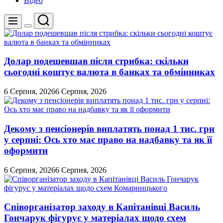
Відео
Пошук
Меню
Перемикач
кольорового
режиму
Долар подешевшав після стрибка: скільки
сьогодні коштує валюта в банках та обмінниках
6 Серпня, 2026
6 Серпня, 2026
Декому з пенсіонерів виплатять понад 1 тис. грн
у серпні: Ось хто має право на надбавку та як її
оформити
6 Серпня, 2026
6 Серпня, 2026
Співорганізатор заходу в Капітанівці Василь
Гончарук фігурує у матеріалах щодо схем