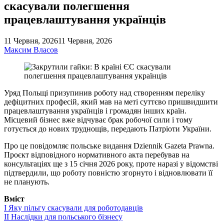
скасували полегшення
працевлаштування українців
11 Червня, 2026
11 Червня, 2026
Максим Власов
Уряд Польщі призупинив роботу над створенням переліку
дефіцитних професій, який мав на меті суттєво пришвидшити
працевлаштування українців і громадян інших країн.
Місцевий бізнес вже відчуває брак робочої сили і тому
готується до нових труднощів, передають Патріоти України.
Про це повідомляє польське видання Dziennik Gazeta Prawna.
Проєкт відповідного нормативного акта перебував на
консультаціях ще з 15 січня 2026 року, проте наразі у відомстві
підтвердили, що роботу повністю згорнуто і відновлювати її
не планують.
Вміст
I
Яку пільгу скасували для роботодавців
II
Наслідки для польського бізнесу