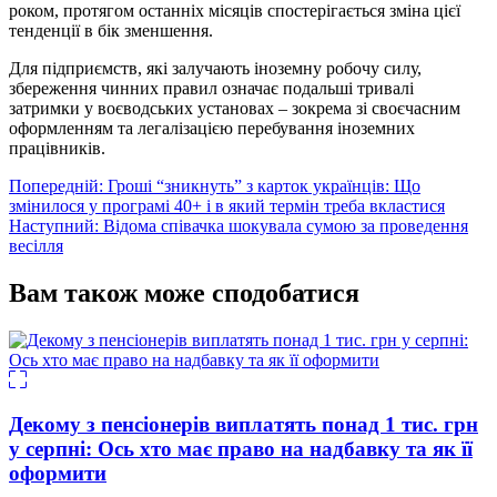
роком, протягом останніх місяців спостерігається зміна цієї
тенденції в бік зменшення.
Для підприємств, які залучають іноземну робочу силу,
збереження чинних правил означає подальші тривалі
затримки у воєводських установах – зокрема зі своєчасним
оформленням та легалізацією перебування іноземних
працівників.
Навігація
Попередній:
Гроші “зникнуть” з карток українців: Що
змінилося у програмі 40+ і в який термін треба вкластися
записів
Наступний:
Відома співачка шокувала сумою за проведення
весілля
Вам також може сподобатися
Декому з пенсіонерів виплатять понад 1 тис. грн
у серпні: Ось хто має право на надбавку та як її
оформити