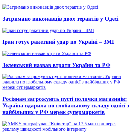
Затримано виконавців двох терактів у Одесі
Іран готує ракетний удар по Україні – ЗМІ
Зеленський назвав втрати України та РФ
Росіянам загрожують пусті полички магазинів:
Україна вдарила по глобальному складу однієї з
найбільших у РФ мереж супермаркетів