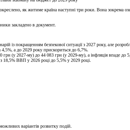
, окреслено, як житиме країна наступні три роки. Вона зокрема 
азники закладено в документ.
нарій із покращенням безпекової ситуації з 2027 року, але розроб
 4,5%, а до 2029 року прискориться до 6,7%.
0 грн (у 2027-му) до 44 083 грн (у 2029-му), а інфляція впаде до 5
з 18,5% ВВП у 2026 році до 5,5% у 2029 році.
можливих варіантів розвитку подій.