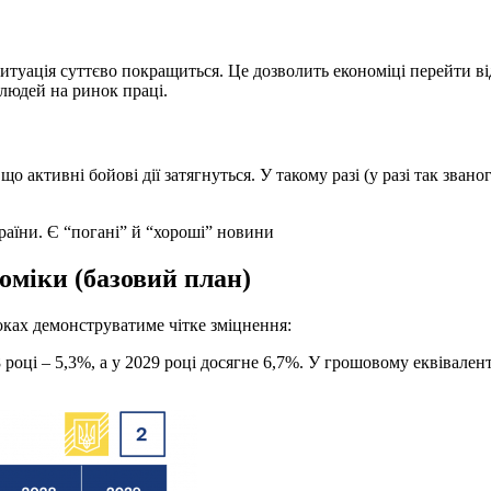
ситуація суттєво покращиться. Це дозволить економіці перейти ві
людей на ринок праці.
що активні бойові дії затягнуться. У такому разі (у разі так зван
раїни. Є “погані” й “хороші” новини
оміки (базовий план)
оках демонструватиме чітке зміцнення:
році – 5,3%, а у 2029 році досягне 6,7%. У грошовому еквівалент