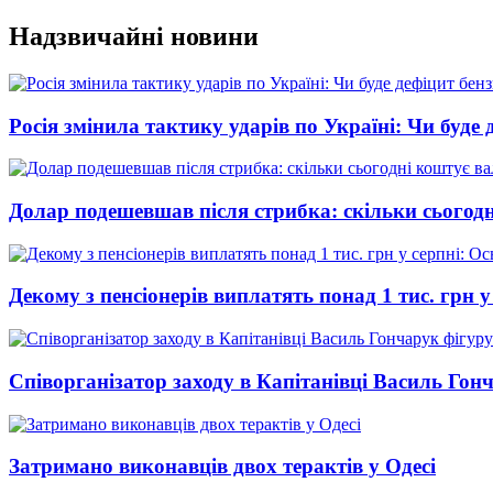
Перейти
Надзвичайні новини
до
вмісту
Росія змінила тактику ударів по Україні: Чи буде 
Долар подешевшав після стрибка: скільки сьогод
Декому з пенсіонерів виплатять понад 1 тис. грн у
Співорганізатор заходу в Капітанівці Василь Го
Затримано виконавців двох терактів у Одесі