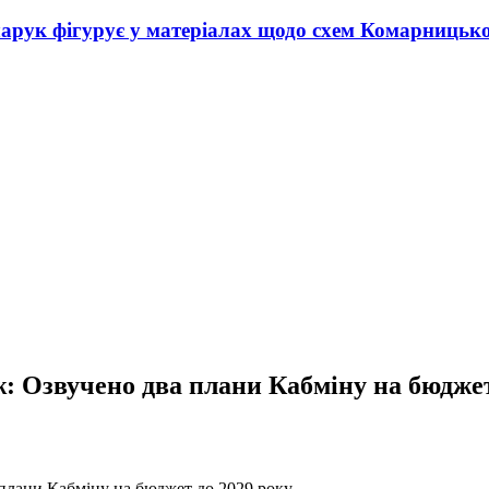
нчарук фігурує у матеріалах щодо схем Комарницьк
еж: Озвучено два плани Кабміну на бюджет