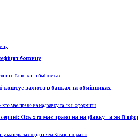
дефіцит бензину
ні коштує валюта в банках та обмінниках
 серпні: Ось хто має право на надбавку та як її оф