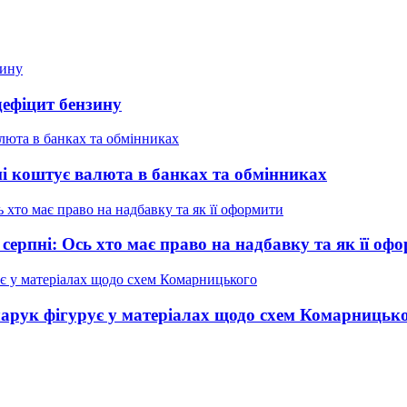
дефіцит бензину
ні коштує валюта в банках та обмінниках
 серпні: Ось хто має право на надбавку та як її оф
нчарук фігурує у матеріалах щодо схем Комарницьк