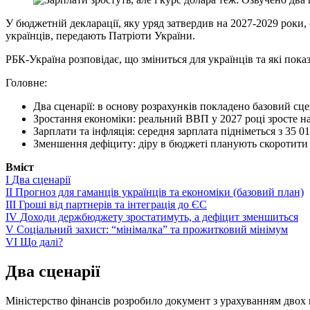
У бюджетній декларації, яку уряд затвердив на 2027-2029 роки
українців, передають Патріоти України.
РБК-Україна розповідає, що зміниться для українців та які пок
Головне:
Два сценарії: в основу розрахунків покладено базовий сце
Зростання економіки: реальний ВВП у 2027 році зросте на
Зарплати та інфляція: середня зарплата підніметься з 35 01
Зменшення дефіциту: діру в бюджеті планують скоротити 
Вміст
I
Два сценарії
II
Прогноз для гаманців українців та економіки (базовий план)
III
Гроші від партнерів та інтеграція до ЄС
IV
Доходи держбюджету зростатимуть, а дефіцит зменшиться
V
Соціальний захист: “мінімалка” та прожитковий мінімум
VI
Що далі?
Два сценарії
Міністерство фінансів розробило документ з урахуванням двох 