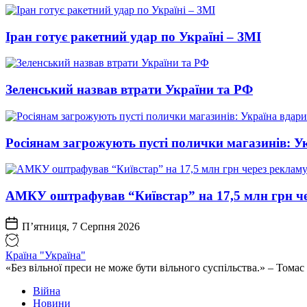
Іран готує ракетний удар по Україні – ЗМІ
Зеленський назвав втрати України та РФ
Росіянам загрожують пусті полички магазинів: У
АМКУ оштрафував “Київстар” на 17,5 млн грн че
П’ятниця, 7 Серпня 2026
Країна "Україна"
«Без вільної преси не може бути вільного суспільства.» – Том
Війна
Новини