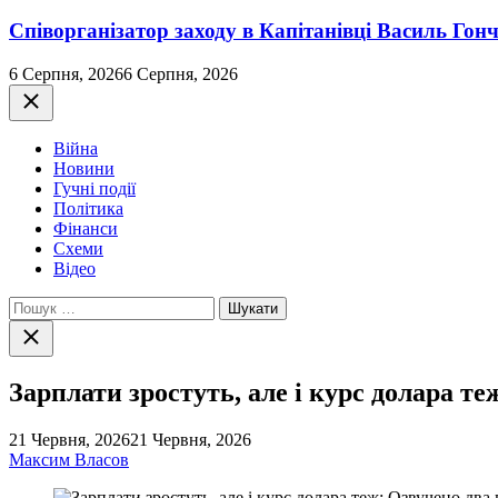
Співорганізатор заходу в Капітанівці Василь Го
6 Серпня, 2026
6 Серпня, 2026
Закрити
Війна
Новини
Гучні події
Політика
Фінанси
Схеми
Відео
Пошук:
Закрити
пошук
Зарплати зростуть, але і курс долара т
21 Червня, 2026
21 Червня, 2026
Максим Власов