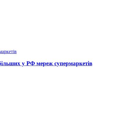
йбільших у РФ мереж супермаркетів