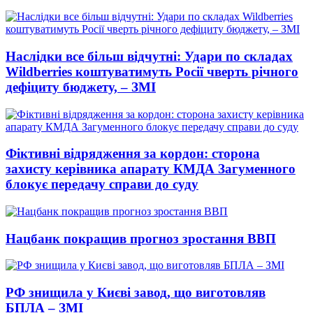
Наслідки все більш відчутні: Удари по складах
Wildberries коштуватимуть Росії чверть річного
дефіциту бюджету, – ЗМІ
Фіктивні відрядження за кордон: сторона
захисту керівника апарату КМДА Загуменного
блокує передачу справи до суду
Нацбанк покращив прогноз зростання ВВП
РФ знищила у Києві завод, що виготовляв
БПЛА – ЗМІ