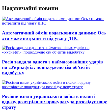
Перейти
Надзвичайні новини
до
вмісту
Автоматичний обмін податковими даними: Ось
хто може потрапити під увагу ДПС
Росія завдала одного з наймасованіших ударів
по «Укрнафті»: пошкоджено сім об’єктів
видобутку
Росіяни взяли українського воїна в полон і
одразу розстріляли: прокуратура розслідує нову
страту