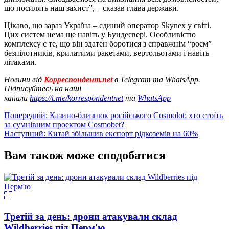
що посилять наш захист”, – сказав глава держави.
Цікаво, що зараз Україна – єдиний оператор Skynex у світі.
Цих систем нема ще навіть у Бундесвері. Особливістю
комплексу є те, що він здатен боротися з справжнім “роєм”
безпілотників, крилатими ракетами, вертольотами і навіть
літаками.
Новини від
Корреспондент.net
в Telegram та WhatsApp.
Підписуйтесь на наші
канали
https://t.me/korrespondentnet
та
WhatsApp
Навігація
Попередній:
Казино-близнюк російського Cosmolot: хто стоїть
за сумнівним проектом Cosmobet?
записів
Наступний:
Китай збільшив експорт рідкоземів на 60%
Вам також може сподобатися
Третій за день: дрони атакували склад
Wildberries під Перм'ю