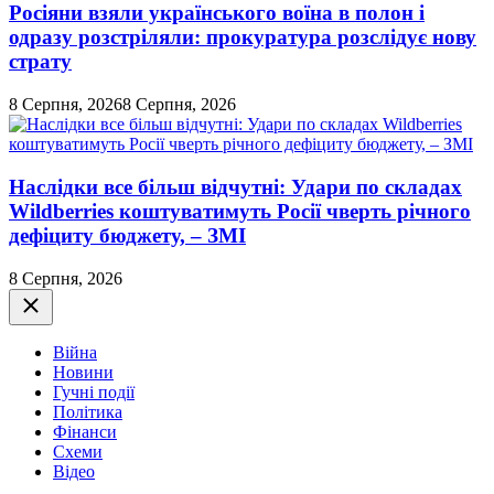
Росіяни взяли українського воїна в полон і
одразу розстріляли: прокуратура розслідує нову
страту
8 Серпня, 2026
8 Серпня, 2026
Наслідки все більш відчутні: Удари по складах
Wildberries коштуватимуть Росії чверть річного
дефіциту бюджету, – ЗМІ
8 Серпня, 2026
Закрити
Війна
Новини
Гучні події
Політика
Фінанси
Схеми
Відео