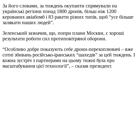
За його словами, за тиждень окупанти спрямували на
українські регіони понад 1800 дронів, більш ніж 1200
керованих авіабомб і 83 ракети різних типів, щоб “усе більше
залякати наших людей”.
Зеленський зазначив, що, попри плани Москви, є хороші
результати роботи сил протиповітряної оборони.
“Особливо добре показують себе дрони-перехоплювачі – вже
сотні збивань російсько-іранських “шахедів” за цей тиждень. І
кожна зустріч з партнерами на цьому тижні була про
масштабування цієї технології”, – сказав президент.