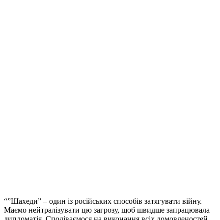
“”Шахеди” – один із російських способів затягувати війну.
Маємо нейтралізувати цю загрозу, щоб швидше запрацювала
дипломатія. Сподіваємося на виконання всіх домовленостей,