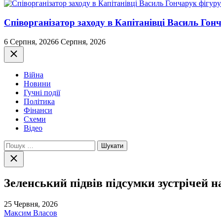
Співорганізатор заходу в Капітанівці Василь Го
6 Серпня, 2026
6 Серпня, 2026
Закрити
Війна
Новини
Гучні події
Політика
Фінанси
Схеми
Відео
Пошук:
Закрити
пошук
Зеленський підвів підсумки зустрічей н
25 Червня, 2026
Максим Власов