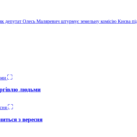
як депутат Олесь Маляревич штурмує земельну комісію Києва п
оргівлю людьми
иться з вересня