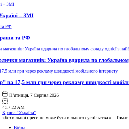
 ЗМІ
 РФ
газинів: Україна вдарила по глобальному складу 
млн грн через рекламу швидкості мобільного інте
П’ятниця, 7 Серпня 2026
4
:
17
:
24
AM
Країна "Україна"
«Без вільної преси не може бути вільного суспільства.» – Том
Війна