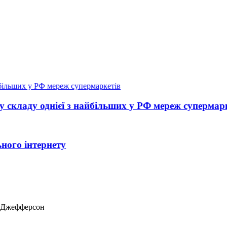
Іран
Зеле
однієї з найбільших у РФ мереж супермаркетів
Росі
рнету
АМКУ
ас Джефферсон