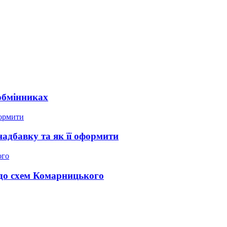
Росі
ах
Дола
та як її оформити
Деко
 Комарницького
Спів
Затр