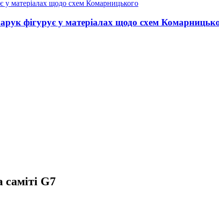
нчарук фігурує у матеріалах щодо схем Комарницьк
а саміті G7