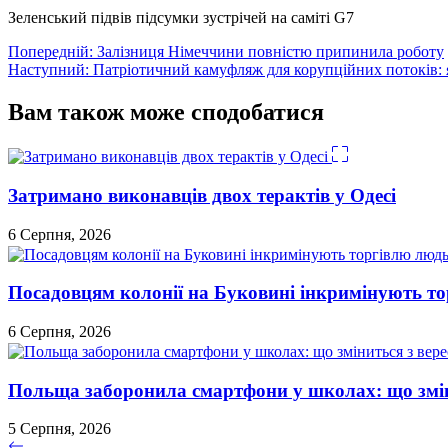
Зеленський підвів підсумки зустрічей на саміті G7
Навігація
Попередній:
Залізниця Німеччини повністю припинила роботу
Наступний:
Патріотичний камуфляж для корупційних потоків: 
записів
Вам також може сподобатися
Затримано виконавців двох терактів у Одесі
6 Серпня, 2026
Посадовцям колонії на Буковині інкримінують т
6 Серпня, 2026
Польща заборонила смартфони у школах: що змін
5 Серпня, 2026