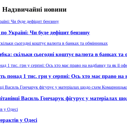
Перейти
Надзвичайні новини
до
вмісту
ні: Чи буде дефіцит бензину
ьки сьогодні коштує валюта в банках та обмінник
1 тис. грн у серпні: Ось хто має право на надбавку 
 Василь Гончарук фігурує у матеріалах щодо схем
 Одесі