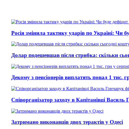
я змінила тактику ударів по Україні: Чи буде дефіц
р подешевшав після стрибка: скільки сьогодні кош
му з пенсіонерів виплатять понад 1 тис. грн у серп
організатор заходу в Капітанівці Василь Гончарук
имано виконавців двох терактів у Одесі