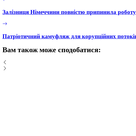
Залізниця Німеччини повністю припинила роботу
Патріотичний камуфляж для корупційних потоків
Вам також може сподобатися: