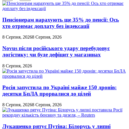
Перемикач
кольорового
режиму
Пенсіонерам нарахують ще 35% до пенсії: Ось
хто отримає доплату без індексації
8 Серпня, 2026
8 Серпня, 2026
Novus після російського удару перебудовує
логістику: чи буде дефіцит у магазинах
8 Серпня, 2026
Росія запустила по Україні майже 150 дронів:
десятки БпЛА прорвалися до цілей
8 Серпня, 2026
8 Серпня, 2026
Лукашенко рятує Путіна: Білорусь у липні