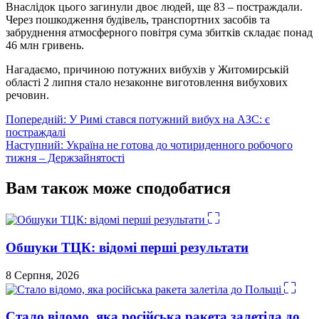
Внаслідок цього загинули двоє людей, ще 83 – постраждали.
Через пошкодження будівель, транспортних засобів та
забруднення атмосферного повітря сума збитків складає понад
46 млн гривень.
Нагадаємо, причиною потужних вибухів у Житомирській
області 2 липня стало незаконне виготовлення вибухових
речовин.
Навігація
Попередній:
У Римі стався потужний вибух на АЗС: є
постраждалі
записів
Наступний:
Україна не готова до чотириденного робочого
тижня – Держзайнятості
Вам також може сподобатися
Обшуки ТЦК: відомі перші результати
8 Серпня, 2026
Стало відомо, яка російська ракета залетіла до