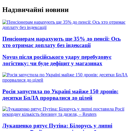
Перейти
Надзвичайні новини
до
вмісту
Пенсіонерам нарахують ще 35% до пенсії: Ось
хто отримає доплату без індексації
Novus після російського удару перебудовує
логістику: чи буде дефіцит у магазинах
Росія запустила по Україні майже 150 дронів:
десятки БпЛА прорвалися до цілей
Лукашенко рятує Путіна: Білорусь у липні