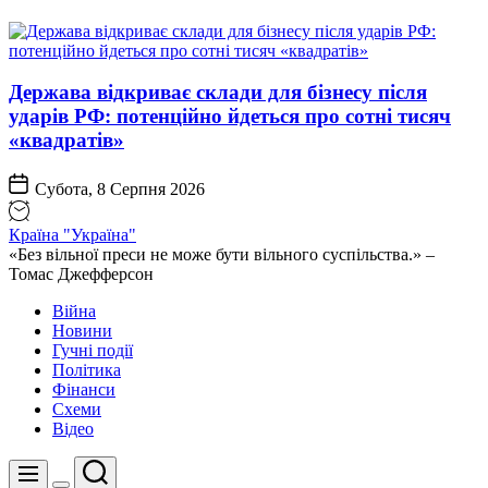
Держава відкриває склади для бізнесу після
ударів РФ: потенційно йдеться про сотні тисяч
«квадратів»
Субота, 8 Серпня 2026
Країна "Україна"
«Без вільної преси не може бути вільного суспільства.» –
Томас Джефферсон
Війна
Новини
Гучні події
Політика
Фінанси
Схеми
Відео
Пошук
Меню