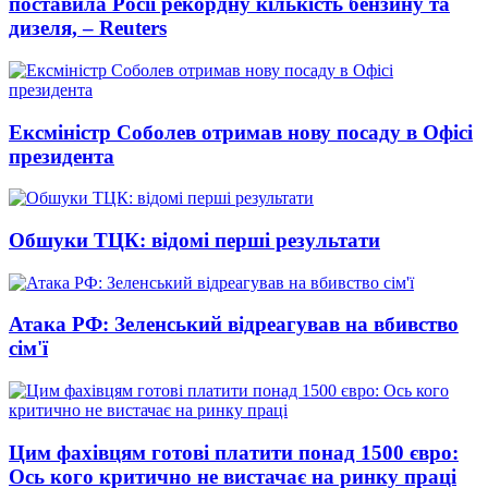
поставила Росії рекордну кількість бензину та
дизеля, – Reuters
Ексміністр Соболев отримав нову посаду в Офісі
президента
Обшуки ТЦК: відомі перші результати
Атака РФ: Зеленський відреагував на вбивство
сім'ї
Цим фахівцям готові платити понад 1500 євро:
Ось кого критично не вистачає на ринку праці