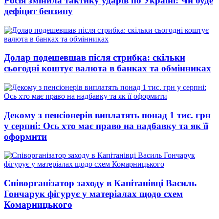
Росія змінила тактику ударів по Україні: Чи буде
дефіцит бензину
Долар подешевшав після стрибка: скільки
сьогодні коштує валюта в банках та обмінниках
Декому з пенсіонерів виплатять понад 1 тис. грн
у серпні: Ось хто має право на надбавку та як її
оформити
Співорганізатор заходу в Капітанівці Василь
Гончарук фігурує у матеріалах щодо схем
Комарницького