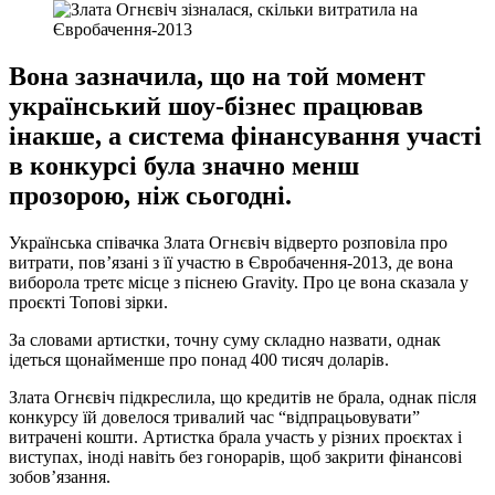
Вона зазначила, що на той момент
український шоу-бізнес працював
інакше, а система фінансування участі
в конкурсі була значно менш
прозорою, ніж сьогодні.
Українська співачка Злата Огнєвіч відверто розповіла про
витрати, пов’язані з її участю в Євробачення-2013, де вона
виборола третє місце з піснею Gravity. Про це вона сказала у
проєкті Топові зірки.
За словами артистки, точну суму складно назвати, однак
ідеться щонайменше про понад 400 тисяч доларів.
Злата Огнєвіч підкреслила, що кредитів не брала, однак після
конкурсу їй довелося тривалий час “відпрацьовувати”
витрачені кошти. Артистка брала участь у різних проєктах і
виступах, іноді навіть без гонорарів, щоб закрити фінансові
зобов’язання.