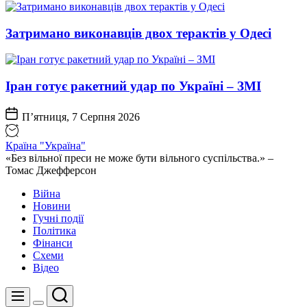
Затримано виконавців двох терактів у Одесі
Іран готує ракетний удар по Україні – ЗМІ
П’ятниця, 7 Серпня 2026
Країна "Україна"
«Без вільної преси не може бути вільного суспільства.» –
Томас Джефферсон
Війна
Новини
Гучні події
Політика
Фінанси
Схеми
Відео
Пошук
Меню