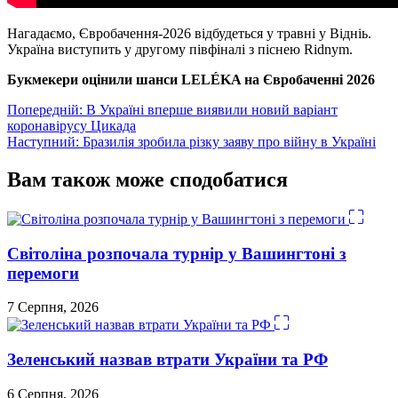
Нагадаємо, Євробачення-2026 відбудеться у травні у Відніь.
Україна виступить у другому півфіналі з піснею Ridnym.
Букмекери оцінили шанси LELÉKA на Євробаченні 2026
Навігація
Попередній:
В Україні вперше виявили новий варіант
коронавірусу Цикада
записів
Наступний:
Бразилія зробила різку заяву про війну в Україні
Вам також може сподобатися
Світоліна розпочала турнір у Вашингтоні з
перемоги
7 Серпня, 2026
Зеленський назвав втрати України та РФ
6 Серпня, 2026