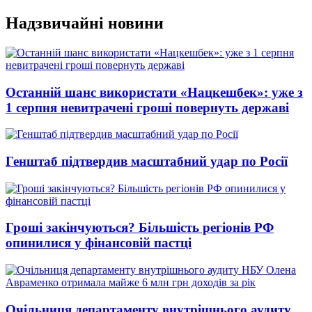
Перейти
Надзвичайні новини
до
вмісту
Останній шанс використати «Нацкешбек»: уже з
1 серпня невитрачені гроші повернуть державі
Генштаб підтвердив масштабний удар по Росії
Гроші закінчуються? Більшість регіонів РФ
опинилися у фінансовій пастці
Очільниця департаменту внутрішнього аудиту