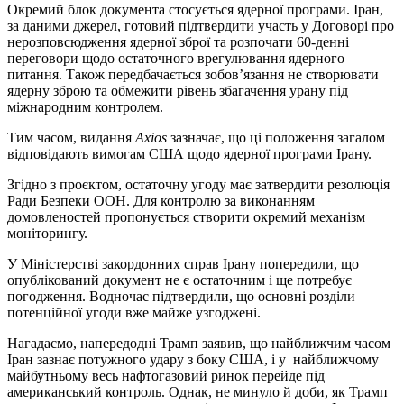
Окремий блок документа стосується ядерної програми. Іран,
за даними джерел, готовий підтвердити участь у Договорі про
нерозповсюдження ядерної зброї та розпочати 60-денні
переговори щодо остаточного врегулювання ядерного
питання. Також передбачається зобов’язання не створювати
ядерну зброю та обмежити рівень збагачення урану під
міжнародним контролем.
Тим часом, видання
Axios
зазначає, що ці положення загалом
відповідають вимогам США щодо ядерної програми Ірану.
Згідно з проєктом, остаточну угоду має затвердити резолюція
Ради Безпеки ООН. Для контролю за виконанням
домовленостей пропонується створити окремий механізм
моніторингу.
У Міністерстві закордонних справ Ірану попередили, що
опублікований документ не є остаточним і ще потребує
погодження. Водночас підтвердили, що основні розділи
потенційної угоди вже майже узгоджені.
Нагадаємо, напередодні Трамп заявив, що найближчим часом
Іран зазнає потужного удару з боку США, і у найближчому
майбутньому весь нафтогазовий ринок перейде під
американський контроль. Однак, не минуло й доби, як Трамп