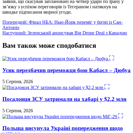
заявив, що скасував заплановані на четвер удари по Ірану у
зв’язку з успіхом переговорів із Тегераном і натякнув на
швидке підписання мирної угоди.
Навігація
Попередній:
Фінал НБА: Нью-Йорк переміг у битві із Сан-
Антоніо
записів
Наступний:
Зеленський анонсував Big Drone Deal з Канадою
Вам також може сподобатися
Усик передбачив переможця бою Кабаєл – Дюбуа
5 Серпня, 2026
Посадовця ЗСУ затримали на хабарі у $2,2 млн
5 Серпня, 2026
Польща висунула Україні попередження щодо