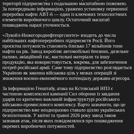
території підприємства з подальшою масштабною пожежею.
За попередньою інформацією, уражено установку первинної
переробки нафти АВТ-6 — один із ключових технологічних
елементів виробничого циклу. Остаточний масштаб
пошкоджень наразі уточнюється.
«Лукойл-Нижегороднефтеоргсинтез» входить до числа
найбільших нафтопереробних підприємств Росії. Його
проєктна потужність становить близько 17 мільйонів тонн
нафти на рік. Завод виробляє автомобільні бензини, дизельне
паливо, авіаційний гас, мастильні матеріали та іншу
продукцію, яка використовується, зокрема, для забезпечення
потреб російської армії. Саме тому підприємство розглядається
Україною як законна військова ціль у межах операцій зі
зниження воєнно-економічного потенціалу держави-агресора.
За інформацією Генштабу, атака на Кстовський НПЗ є
частиною комплексної кампанії Сил оборони із завдання
ударів по критично важливій інфраструктурі російського
військово-промислового комплексу. Варто зазначити, що це
підприємство вже неодноразово ставало ціллю українських
безпілотників. У квітні та травні 2026 року завод також
зазнавав атак, після яких повідомлялося про пошкодження
окремих виробничих потужностей.