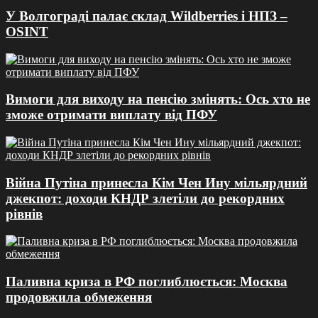
У Волгограді палає склад Wildberries і НПЗ –
OSINT
Вимоги для виходу на пенсію змінять: Ось хто не
зможе отримати виплату від ПФУ
Війна Путіна принесла Кім Чен Ину мільярдний
джекпот: доходи КНДР злетіли до рекордних
рівнів
Паливна криза в РФ поглиблюється: Москва
продовжила обмеження