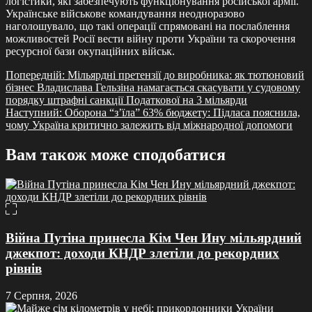
логістики, які забезпечують функціонування російської армії.
Українське військове командування неодноразово
наголошувало, що такі операції спрямовані на послаблення
можливостей Росії вести війну проти України та скорочення
ресурсної бази окупаційних військ.
Навігація
Попередній:
Мільярдні претензії до виробника: як тютюновий
бізнес Владислава Гельзіна намагається скасувати у судовому
записів
порядку штрафні санкції Податкової на 3 мільярди
Наступний:
Оборона “з’їла” 63% бюджету: Підласа пояснила,
чому Україна критично залежить від міжнародної допомоги
Вам також може сподобатися
Війна Путіна принесла Кім Чен Ину мільярдний
джекпот: доходи КНДР злетіли до рекордних
рівнів
7 Серпня, 2026