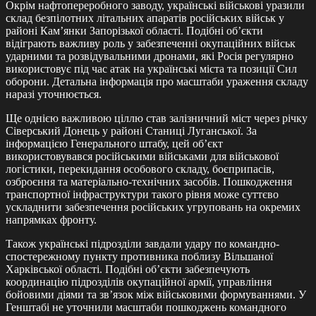
Окрім нафтопереробного заводу, українські військові уразили
склад безпілотних літальних апаратів російських військ у
районі Кам’янки Запорізької області. Подібні об’єкти
відіграють важливу роль у забезпеченні окупаційних військ
ударними та розвідувальними дронами, які Росія регулярно
використовує під час атак на українські міста та позиції Сил
оборони. Детальна інформація про масштаби ураження складу
наразі уточнюється.
Ще однією важливою ціллю став залізничний міст через річку
Сіверський Донець у районі Станиці Луганської. За
інформацією Генерального штабу, цей об’єкт
використовувався російськими військами для військової
логістики, перекидання особового складу, боєприпасів,
озброєння та матеріально-технічних засобів. Пошкодження
транспортної інфраструктури такого рівня може суттєво
ускладнити забезпечення російських угруповань на окремих
напрямках фронту.
Також українські підрозділи завдали удару по командно-
спостережному пункту противника поблизу Вільшаної
Харківської області. Подібні об’єкти забезпечують
координацію підрозділів окупаційної армії, управління
бойовими діями та зв’язок між військовими формуваннями. У
Генштабі не уточнили масштаби пошкоджень командного