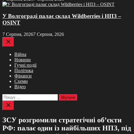
У Волгограді палає склад Wildberries і НПЗ –
OSINT
7 Серпня, 2026
7 Серпня, 2026
Закрити
Війна
Новини
Гучні події
Політика
Фінанси
Схеми
Відео
Пошук:
Закрити
пошук
ЗСУ розгромили стратегічні об’єкти
РФ: палає один із найбільших НПЗ, під