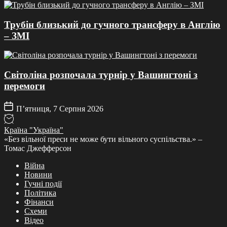
Трубін близький до гучного трансферу в Англію
– ЗМІ
Світоліна розпочала турнір у Вашингтоні з
перемоги
П’ятниця, 7 Серпня 2026
Країна "Україна"
«Без вільної преси не може бути вільного суспільства.» –
Томас Джефферсон
Війна
Новини
Гучні події
Політика
Фінанси
Схеми
Відео