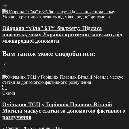
Оборона “з’їла” 63% бюджету: Підласа
пояснила, чому Україна критично залежить від
міжнародної допомоги
Вам також може сподобатися:
Схеми
Очільник ТСЦ у Горішніх Плавнях Віталій
Могила маскує статки за допомогою фіктивного
розлучення
7
7 Серпня, 2026
7 Серпня, 2026