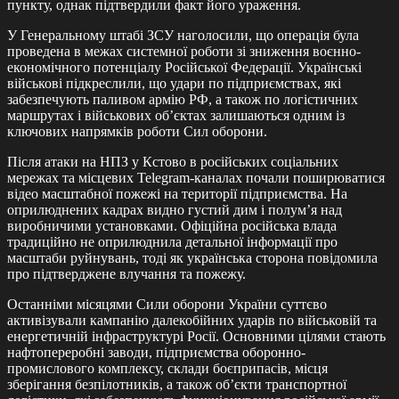
пункту, однак підтвердили факт його ураження.
У Генеральному штабі ЗСУ наголосили, що операція була
проведена в межах системної роботи зі зниження воєнно-
економічного потенціалу Російської Федерації. Українські
військові підкреслили, що удари по підприємствах, які
забезпечують паливом армію РФ, а також по логістичних
маршрутах і військових об’єктах залишаються одним із
ключових напрямків роботи Сил оборони.
Після атаки на НПЗ у Кстово в російських соціальних
мережах та місцевих Telegram-каналах почали поширюватися
відео масштабної пожежі на території підприємства. На
оприлюднених кадрах видно густий дим і полум’я над
виробничими установками. Офіційна російська влада
традиційно не оприлюднила детальної інформації про
масштаби руйнувань, тоді як українська сторона повідомила
про підтверджене влучання та пожежу.
Останніми місяцями Сили оборони України суттєво
активізували кампанію далекобійних ударів по військовій та
енергетичній інфраструктурі Росії. Основними цілями стають
нафтопереробні заводи, підприємства оборонно-
промислового комплексу, склади боєприпасів, місця
зберігання безпілотників, а також об’єкти транспортної