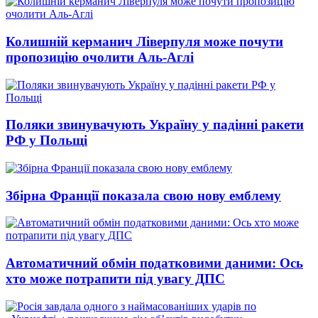
Колишній керманич Ліверпуля може почути
пропозицію очолити Аль-Аглі
Поляки звинувачують Україну у падінні ракети
РФ у Польщі
Збірна Франції показала свою нову емблему
Автоматичний обмін податковими даними: Ось
хто може потрапити під увагу ДПС