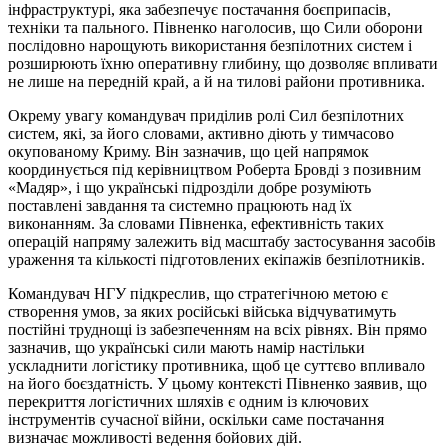
інфраструктурі, яка забезпечує постачання боєприпасів,
техніки та пального. Півненко наголосив, що Сили оборони
послідовно нарощують використання безпілотних систем і
розширюють їхню оперативну глибину, що дозволяє впливати
не лише на передній край, а й на тилові райони противника.
Окрему увагу командувач приділив ролі Сил безпілотних
систем, які, за його словами, активно діють у тимчасово
окупованому Криму. Він зазначив, що цей напрямок
координується під керівництвом Роберта Бровді з позивним
«Мадяр», і що українські підрозділи добре розуміють
поставлені завдання та системно працюють над їх
виконанням. За словами Півненка, ефективність таких
операцій напряму залежить від масштабу застосування засобів
ураження та кількості підготовлених екіпажів безпілотників.
Командувач НГУ підкреслив, що стратегічною метою є
створення умов, за яких російські війська відчуватимуть
постійні труднощі із забезпеченням на всіх рівнях. Він прямо
зазначив, що українські сили мають намір настільки
ускладнити логістику противника, щоб це суттєво впливало
на його боєздатність. У цьому контексті Півненко заявив, що
перекриття логістичних шляхів є одним із ключових
інструментів сучасної війни, оскільки саме постачання
визначає можливості ведення бойових дій.