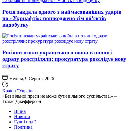
Росія завдала одного з наймасованіших ударів
по «Укрнафті»: пошкоджено сім об’єктів
видобутку
Росіяни взяли українського воїна в полон і
одразу розстріляли: прокуратура розслідує нову
страту
Неділя, 9 Серпня 2026
Країна "Україна"
«Без вільної преси не може бути вільного суспільства.» –
Томас Джефферсон
Війна
Новини
Гучні події
Політика