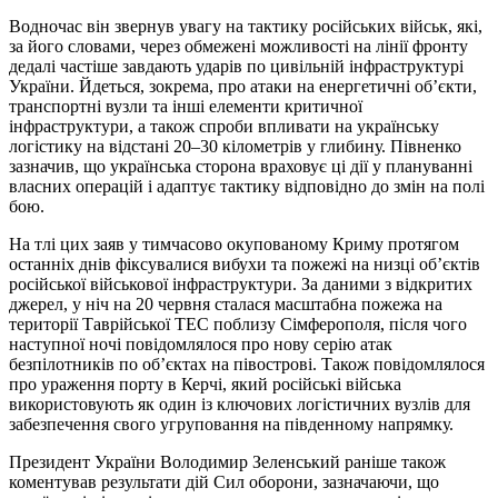
Водночас він звернув увагу на тактику російських військ, які,
за його словами, через обмежені можливості на лінії фронту
дедалі частіше завдають ударів по цивільній інфраструктурі
України. Йдеться, зокрема, про атаки на енергетичні об’єкти,
транспортні вузли та інші елементи критичної
інфраструктури, а також спроби впливати на українську
логістику на відстані 20–30 кілометрів у глибину. Півненко
зазначив, що українська сторона враховує ці дії у плануванні
власних операцій і адаптує тактику відповідно до змін на полі
бою.
На тлі цих заяв у тимчасово окупованому Криму протягом
останніх днів фіксувалися вибухи та пожежі на низці об’єктів
російської військової інфраструктури. За даними з відкритих
джерел, у ніч на 20 червня сталася масштабна пожежа на
території Таврійської ТЕС поблизу Сімферополя, після чого
наступної ночі повідомлялося про нову серію атак
безпілотників по об’єктах на півострові. Також повідомлялося
про ураження порту в Керчі, який російські війська
використовують як один із ключових логістичних вузлів для
забезпечення свого угруповання на південному напрямку.
Президент України Володимир Зеленський раніше також
коментував результати дій Сил оборони, зазначаючи, що