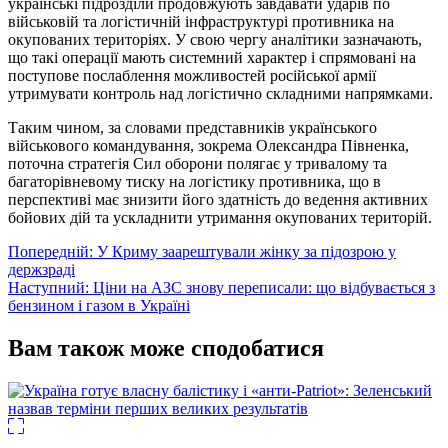
українські підрозділи продовжують завдавати ударів по
військовій та логістичній інфраструктурі противника на
окупованих територіях. У свою чергу аналітики зазначають,
що такі операції мають системний характер і спрямовані на
поступове послаблення можливостей російської армії
утримувати контроль над логістично складними напрямками.
Таким чином, за словами представників українського
військового командування, зокрема Олександра Півненка,
поточна стратегія Сил оборони полягає у тривалому та
багаторівневому тиску на логістику противника, що в
перспективі має знизити його здатність до ведення активних
бойових дій та ускладнити утримання окупованих територій.
Навігація
Попередній:
У Криму заарештували жінку за підозрою у
держзраді
записів
Наступний:
Ціни на АЗС знову переписали: що відбувається з
бензином і газом в Україні
Вам також може сподобатися