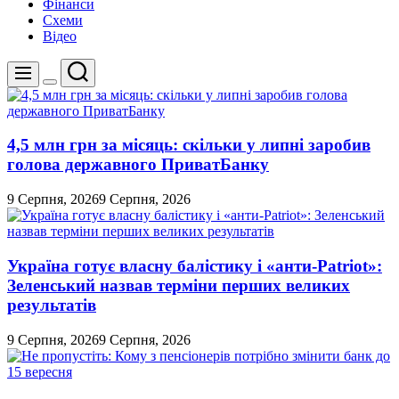
Фінанси
Схеми
Відео
Пошук
Меню
Перемикач
кольорового
режиму
4,5 млн грн за місяць: скільки у липні заробив
голова державного ПриватБанку
9 Серпня, 2026
9 Серпня, 2026
Україна готує власну балістику і «анти-Pаtriot»:
Зеленський назвав терміни перших великих
результатів
9 Серпня, 2026
9 Серпня, 2026