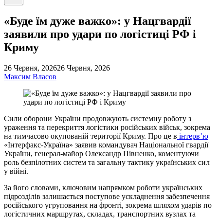
пошук
«Буде їм дуже важко»: у Нацгвардії
заявили про удари по логістиці РФ і
Криму
26 Червня, 2026
26 Червня, 2026
Максим Власов
Сили оборони України продовжують системну роботу з
ураження та перекриття логістики російських військ, зокрема
на тимчасово окупованій території Криму. Про це в
інтерв’ю
«Інтерфакс-Україна» заявив командувач Національної гвардії
України, генерал-майор Олександр Півненко, коментуючи
роль безпілотних систем та загальну тактику українських сил
у війні.
За його словами, ключовим напрямком роботи українських
підрозділів залишається поступове ускладнення забезпечення
російського угруповання на фронті, зокрема шляхом ударів по
логістичних маршрутах, складах, транспортних вузлах та