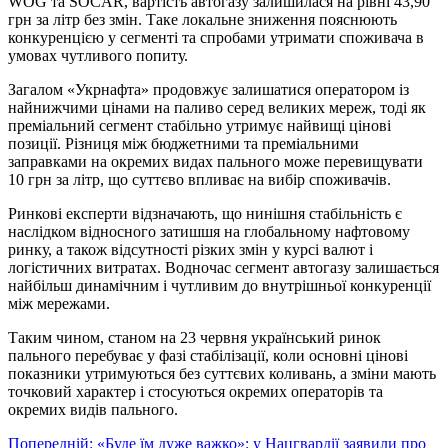
WOG та SOCAR, вартість автогазу залишилася на рівні 43,90
грн за літр без змін. Таке локальне зниження пояснюють
конкуренцією у сегменті та спробами утримати споживача в
умовах чутливого попиту.
Загалом «Укрнафта» продовжує залишатися оператором із
найнижчими цінами на паливо серед великих мереж, тоді як
преміальний сегмент стабільно утримує найвищі цінові
позиції. Різниця між бюджетними та преміальними
заправками на окремих видах пального може перевищувати
10 грн за літр, що суттєво впливає на вибір споживачів.
Ринкові експерти відзначають, що нинішня стабільність є
наслідком відносного затишшя на глобальному нафтовому
ринку, а також відсутності різких змін у курсі валют і
логістичних витратах. Водночас сегмент автогазу залишається
найбільш динамічним і чутливим до внутрішньої конкуренції
між мережами.
Таким чином, станом на 23 червня український ринок
пального перебуває у фазі стабілізації, коли основні цінові
показники утримуються без суттєвих коливань, а зміни мають
точковий характер і стосуються окремих операторів та
окремих видів пального.
Навігація
Попередній:
«Буде їм дуже важко»: у Нацгвардії заявили про