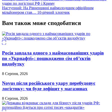
удари по логістиці РФ і Криму
записів
Наступний:
На Рівненщині наймолодшим офіційним
мільйонером став… 10-річний хлопчик
Вам також може сподобатися
Росія завдала одного з наймасованіших ударів
по «Укрнафті»: пошкоджено сім об’єктів
видобутку
8 Серпня, 2026
Novus після російського удару перебудовує
логістику: чи буде дефіцит у магазинах
8 Серпня, 2026