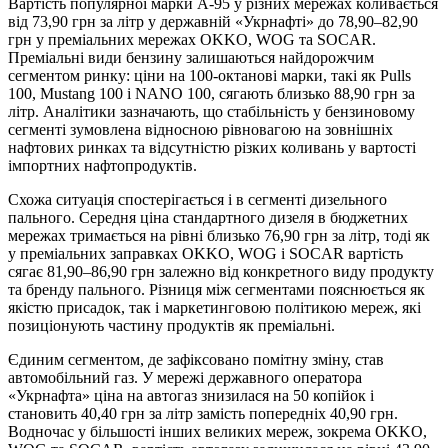
Вартість популярної марки А-95 у різних мережах коливається
від 73,90 грн за літр у державній «Укрнафті» до 78,90–82,90
грн у преміальних мережах OKKO, WOG та SOCAR.
Преміальні види бензину залишаються найдорожчим
сегментом ринку: ціни на 100-октанові марки, такі як Pulls
100, Mustang 100 і NANO 100, сягають близько 88,90 грн за
літр. Аналітики зазначають, що стабільність у бензиновому
сегменті зумовлена відносною рівновагою на зовнішніх
нафтових ринках та відсутністю різких коливань у вартості
імпортних нафтопродуктів.
Схожа ситуація спостерігається і в сегменті дизельного
пального. Середня ціна стандартного дизеля в бюджетних
мережах тримається на рівні близько 76,90 грн за літр, тоді як
у преміальних заправках OKKO, WOG і SOCAR вартість
сягає 81,90–86,90 грн залежно від конкретного виду продукту
та бренду пального. Різниця між сегментами пояснюється як
якістю присадок, так і маркетинговою політикою мереж, які
позиціонують частину продуктів як преміальні.
Єдиним сегментом, де зафіксовано помітну зміну, став
автомобільний газ. У мережі державного оператора
«Укрнафта» ціна на автогаз знизилася на 50 копійок і
становить 40,40 грн за літр замість попередніх 40,90 грн.
Водночас у більшості інших великих мереж, зокрема OKKO,