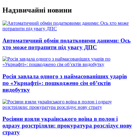
Перейти
Надзвичайні новини
до
вмісту
Автоматичний обмін податковими даними: Ось
хто може потрапити під увагу ДПС
Росія завдала одного з наймасованіших ударів
по «Укрнафті»: пошкоджено сім об’єктів
видобутку
Росіяни взяли українського воїна в полон і
одразу розстріляли: прокуратура розслідує нову
страту