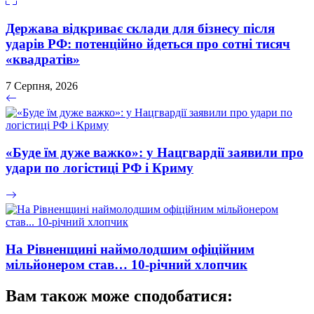
Держава відкриває склади для бізнесу після
ударів РФ: потенційно йдеться про сотні тисяч
«квадратів»
7 Серпня, 2026
«Буде їм дуже важко»: у Нацгвардії заявили про
удари по логістиці РФ і Криму
На Рівненщині наймолодшим офіційним
мільйонером став… 10-річний хлопчик
Вам також може сподобатися: