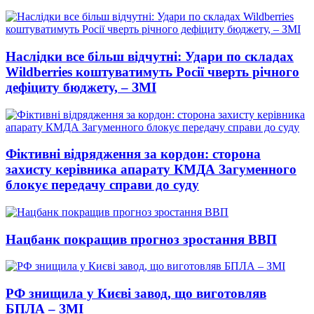
Наслідки все більш відчутні: Удари по складах
Wildberries коштуватимуть Росії чверть річного
дефіциту бюджету, – ЗМІ
Фіктивні відрядження за кордон: сторона
захисту керівника апарату КМДА Загуменного
блокує передачу справи до суду
Нацбанк покращив прогноз зростання ВВП
РФ знищила у Києві завод, що виготовляв
БПЛА – ЗМІ