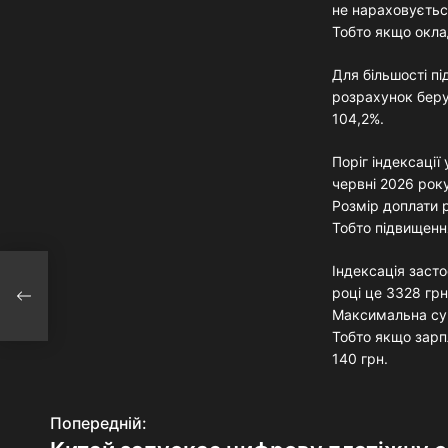
не нараховуєтьс
Тобто якщо окла
Для більшості пі
розрахунок беру
104,2%.
Поріг індексаці
червні 2026 року
Розмір доплати 
Тобто підвищенн
Індексація заст
році це 3328 грн
Максимальна сум
Тобто якщо зарп
140 грн.
Попередній:
Н