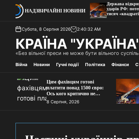
П
отові платити понад 1500
Держава відкриває склад
критично не вистачає на ринку
ударів РФ: потенційно й
е
НАДЗВИЧАЙНІ НОВИНИ
тисяч «квадратів»
р
е
Субота, 8 Серпня 2026
2
:
40
:
33
AM
й
т
КРАЇНА "УКРАЇНА
и
д
«Без вільної преси не може бути вільного суспі
о
в
Війна
Новини
Гучні події
Політика
Фінанси
С
м
і
Цим фахівцям готові
с
платити понад 1500 євро:
т
Ось кого критично не
у
вистачає на ринку праці
8 Серпня, 2026