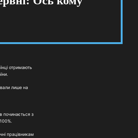
ервні: Ось кому
аїнці отримають
їни.
ували лише на
в починається з
 100%.
ічні працівникам