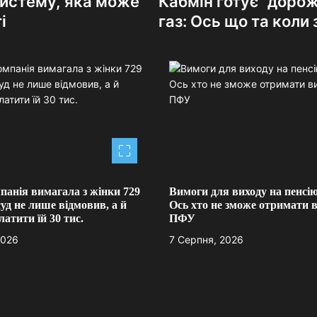
систему, яка може
Кабмін готує “доро
і
газ: Ось що та коли
панія вимагала з жінки 729
Вимоги для виходу на пенсію
суд не лише відмовив, а й
Ось хто не зможе отримати в
латити їй 30 тис.
ПФУ
2026
7 Серпня, 2026