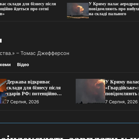
и для бізнесу після
У Криму палає аеродром «Гварді
деться про сотні
повідомляють про вибухи, детона
на складі пального
"
льства.» – Томас Джефферсон
хеми
Відео
Держава відкриває
У Криму палає
склади для бізнесу після
«Гвардійське»:
ударів РФ: потенційно
повідомляють 
йдеться про сотні тисяч
вибухи, детона
7 Серпня, 2026
7 Серпня, 2026
«квадратів»
пожежу на скл
пального