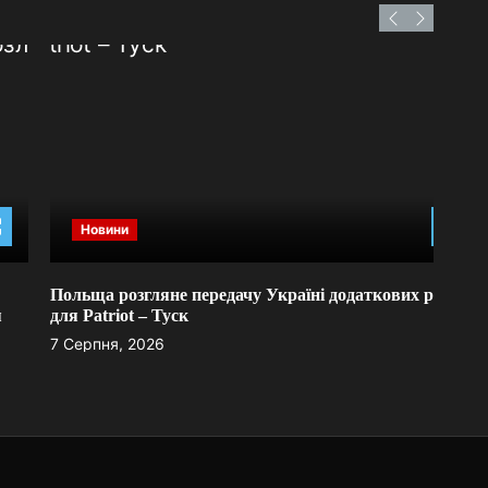
Новини
Польща розгляне передачу Україні додаткових ракет
Стал
для Patriot – Туск
7 Се
7 Серпня, 2026