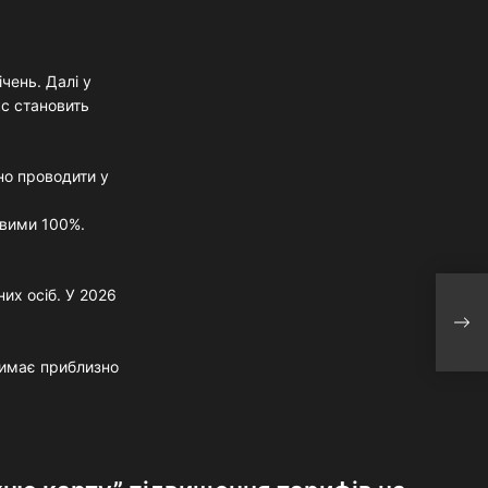
чень. Далі у
кс становить
но проводити у
овими 100%.
их осіб. У 2026
Кабм
підв
коли
римає приблизно