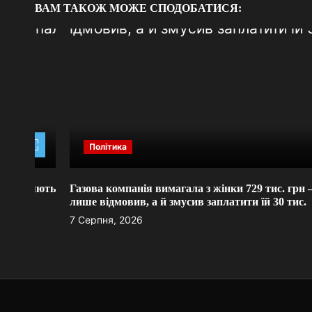
ВАМ ТАКОЖ МОЖЕ СПОДОБАТИСЯ:
с
і
в
Політика
яють
Газова компанія вимагала з жінки 729 тис. грн – суд не
лише відмовив, а й змусив заплатити їй 30 тис.
7 Серпня, 2026