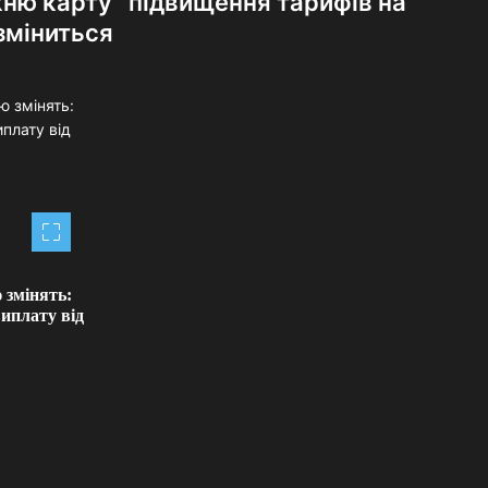
жню карту” підвищення тарифів на
 зміниться
 змінять:
иплату від