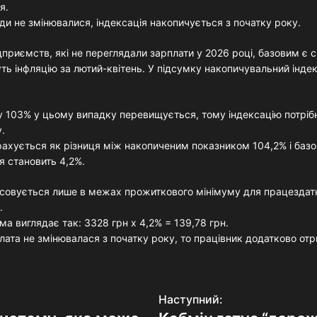
я.
ди не змінювалися, індексація накопичується з початку року.
дприємств, які не переглядали зарплати у 2026 році, базовим є сі
ть інфляцію за лютий-квітень. У підсумку накопичувальний інде
ї у 103% у цьому випадку перевищується, тому індексацію потріб
.
рахується як різниця між накопиченим показником 104,2% і баз
я становить 4,2%.
осовується лише в межах прожиткового мінімуму для працездатн
.
а виглядає так: 3328 грн x 4,2% = 139,78 грн.
лата не змінювалася з початку року, то працівник додатково от
Наступний: