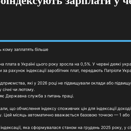
роіндексують зарплати у ч
а плата в Україні цього року зросла на 0,5%. У червні деякі укр
и за рахунок індексації заробітних плат, передають Патріоти Укра
підприємства, які у 2026 році не підвищували оклади або підвищ
 січні чи лютому.
яє Державна служба з питань праці.
али, що обчислення індексу споживчих цін для індексації доході
ку. Цей місяць автоматично вважається базовою точкою — 1 або
індексації, яка сформувалася станом на грудень 2025 року, у с