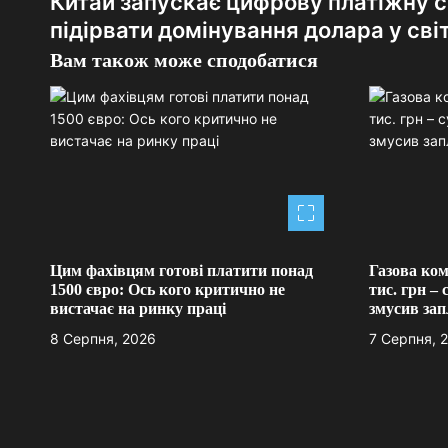
Китай запускає цифрову платіжну 
а
підірвати домінування долара у світ
в
Вам також може сподобатися
і
г
а
ц
і
Цим фахівцям готові платити понад
Газова ком
я
1500 євро: Ось кого критично не
тис. грн – 
вистачає на ринку праці
змусив зап
з
8 Серпня, 2026
7 Серпня, 
а
п
и