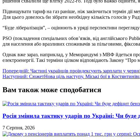
рішення схвалили ще влітку 2022-го. Тоді було важко оцінити, 
Підвищувати тариф на газ раніше, ніж закінчиться термін дії м
Для цього довелось би зібрати необхідну кількість голосів у Раді
“Буде лібералізація”, – оцінюють в уряді перспективи перегля
PSO (покладення спеціальних обов’язків, від англійського Public
для населення або вразливих споживачів за пільговими, фіксов
Однак вже зараз, наприклад, у Меморандумі з МВФ йдеться про 
електроенергії. Такі терміни цілком відповідають Закону “Пр
Навігація
Попередній:
Частині українців проіндексують зарплати у червні
Наступний:
СюжетНова ціль наступу. Міські бої в Костянтинівц
записів
Вам також може сподобатися
Росія змінила тактику ударів по Україні: Чи буде 
7 Серпня, 2026