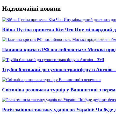
Перейти
Надзвичайні новини
до
вмісту
Війна Путіна принесла Кім Чен Ину мільярдний д
Паливна криза в РФ поглиблюється: Москва про
Трубін близький до гучного трансферу в Англію 
Світоліна розпочала турнір у Вашингтоні з перем
Росія змінила тактику ударів по Україні: Чи буде 