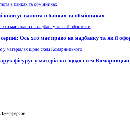
ні коштує валюта в банках та обмінниках
 серпні: Ось хто має право на надбавку та як її оф
нчарук фігурує у матеріалах щодо схем Комарницьк
ас Джефферсон