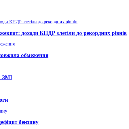
жекпот: доходи КНДР злетіли до рекордних рівнів
довжила обмеження
– ЗМІ
оги
дефіцит бензину