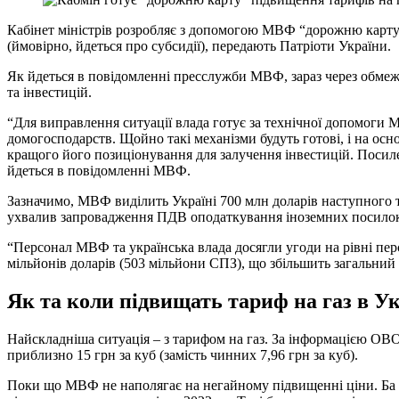
Кабінет міністрів розробляє з допомогою МВФ “дорожню карту”
(ймовірно, йдеться про субсидії), передають Патріоти України.
Як йдеться в повідомленні пресслужби МВФ, зараз через обмеж
та інвестицій.
“Для виправлення ситуації влада готує за технічної допомоги 
домогосподарств. Щойно такі механізми будуть готові, і на ос
кращого його позиціонування для залучення інвестицій. Посиле
йдеться в повідомленні МВФ.
Зазначимо, МВФ виділить Україні 700 млн доларів наступного т
ухвалив запровадження ПДВ оподаткування іноземних посило
“Персонал МВФ та українська влада досягли угоди на рівні п
мільйонів доларів (503 мільйони СПЗ), що збільшить загальний 
Як та коли підвищать тариф на газ в Ук
Найскладніша ситуація – з тарифом на газ. За інформацією OBO
приблизно 15 грн за куб (замість чинних 7,96 грн за куб).
Поки що МВФ не наполягає на негайному підвищенні ціни. Ба бі