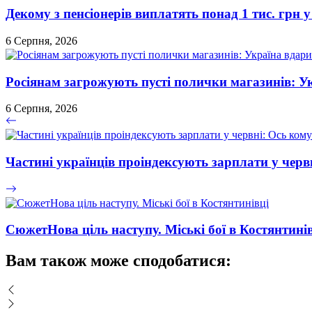
Декому з пенсіонерів виплатять понад 1 тис. грн у
6 Серпня, 2026
Росіянам загрожують пусті полички магазинів: У
6 Серпня, 2026
Частині українців проіндексують зарплати у черв
СюжетНова ціль наступу. Міські бої в Костянтині
Вам також може сподобатися: