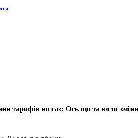
оги
ня тарифів на газ: Ось що та коли змін