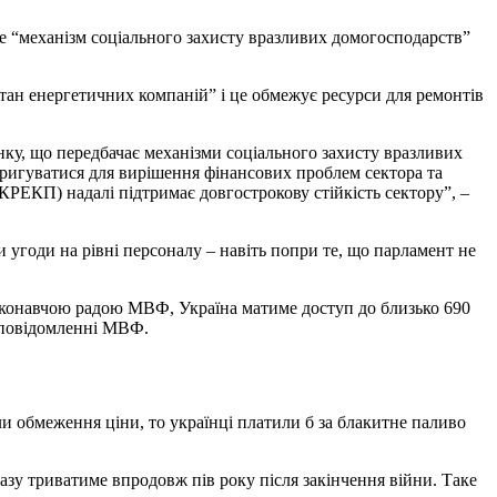
е “механізм соціального захисту вразливих домогосподарств”
тан енергетичних компаній” і це обмежує ресурси для ремонтів
нку, що передбачає механізми соціального захисту вразливих
оригуватися для вирішення фінансових проблем сектора та
КРЕКП) надалі підтримає довгострокову стійкість сектору”, –
угоди на рівні персоналу – навіть попри те, що парламент не
иконавчою радою МВФ, Україна матиме доступ до близько 690
в повідомленні МВФ.
ли обмеження ціни, то українці платили б за блакитне паливо
азу триватиме впродовж пів року після закінчення війни. Таке