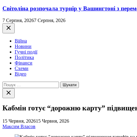
Світоліна розпочала турнір у Вашингтоні з перем
7 Серпня, 2026
7 Серпня, 2026
Закрити
Війна
Новини
Гучні події
Політика
Фінанси
Схеми
Відео
Пошук:
Закрити
пошук
Кабмін готує “дорожню карту” підвищен
15 Червня, 2026
15 Червня, 2026
Максим Власов