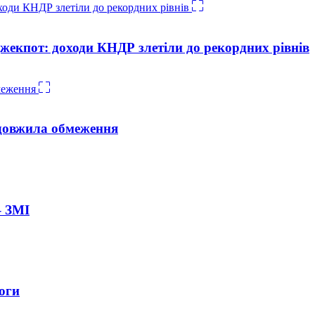
жекпот: доходи КНДР злетіли до рекордних рівнів
довжила обмеження
– ЗМІ
оги