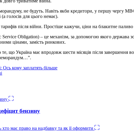
як довго триватиме війна.
еморандуму, не будуть. Навіть якби кредитори, у першу чергу МВФ
 (а голосів для цього немає).
ду тарифів після війни. Простіше кажучи, ціни на блакитне палив
 Service Obligation) – це механізм, за допомогою якого держава з
аними цінами, замість ринкових.
те, що Україна має впродовж шести місяців після завершення воє
о меморандум…”.
: Ось кому заплатять більше
і
дефіцит бензину