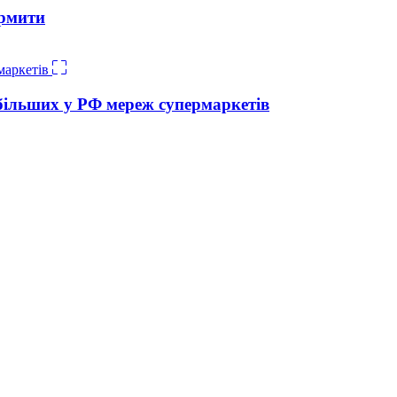
ормити
йбільших у РФ мереж супермаркетів