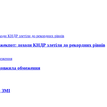
жекпот: доходи КНДР злетіли до рекордних рівнів
довжила обмеження
– ЗМІ