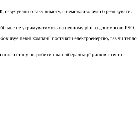
, озвучували б таку вимогу, її неможливо було б реалізувати.
о більше не утримуватимуть на певному ріні за допомогою PSO.
обов’язує певні компанії постачати електроенергію, газ чи тепло
нного стану розробити план лібералізації ринків газу та