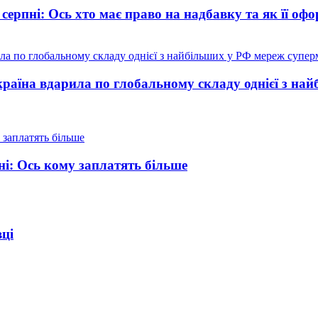
 серпні: Ось хто має право на надбавку та як її оф
країна вдарила по глобальному складу однієї з на
ні: Ось кому заплатять більше
вці