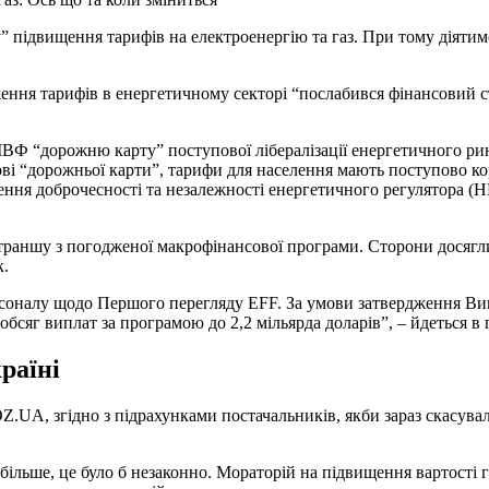
 підвищення тарифів на електроенергію та газ. При тому діятим
ення тарифів в енергетичному секторі “послабився фінансовий с
МВФ “дорожню карту” поступової лібералізації енергетичного ри
нові “дорожньої карти”, тарифи для населення мають поступово к
ння доброчесності та незалежності енергетичного регулятора (Н
раншу з погодженої макрофінансової програми. Сторони досягли 
к.
ерсоналу щодо Першого перегляду EFF. За умови затвердження В
обсяг виплат за програмою до 2,2 мільярда доларів”, – йдеться 
раїні
Z.UA, згідно з підрахунками постачальників, якби зараз скасува
льше, це було б незаконно. Мораторій на підвищення вартості г