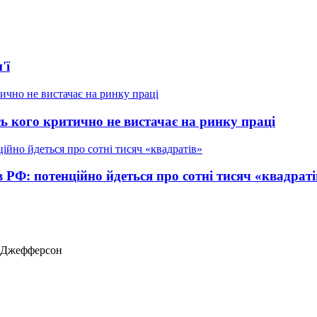
'ї
ь кого критично не вистачає на ринку праці
в РФ: потенційно йдеться про сотні тисяч «квадраті
ас Джефферсон