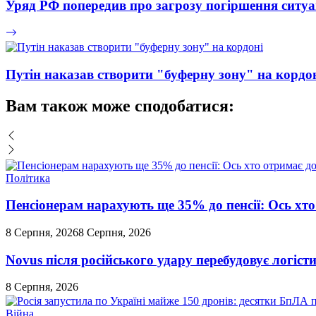
Уряд РФ попередив про загрозу погіршення ситуац
Путін наказав створити "буферну зону" на кордо
Вам також може сподобатися:
Політика
Пенсіонерам нарахують ще 35% до пенсії: Ось хто 
8 Серпня, 2026
8 Серпня, 2026
Novus після російського удару перебудовує логіст
8 Серпня, 2026
Війна