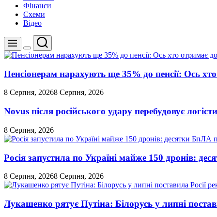
Фінанси
Схеми
Відео
Пошук
Меню
Перемикач
кольорового
режиму
Пенсіонерам нарахують ще 35% до пенсії: Ось хто 
8 Серпня, 2026
8 Серпня, 2026
Novus після російського удару перебудовує логіст
8 Серпня, 2026
Росія запустила по Україні майже 150 дронів: де
8 Серпня, 2026
8 Серпня, 2026
Лукашенко рятує Путіна: Білорусь у липні постави