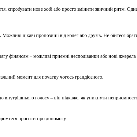
иття, спробувати нове хобі або просто змінити звичний ритм. Од
 Можливі цікаві пропозиції від колег або друзів. Не бійтеся брати
увагу фінансам – можливі приємні несподіванки або нові джерела 
еальний момент для початку чогось грандіозного.
до внутрішнього голосу – він підкаже, як уникнути неприємност
соромтеся просити про допомогу.