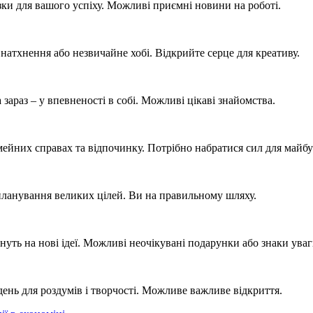
зки для вашого успіху. Можливі приємні новини на роботі.
натхнення або незвичайне хобі. Відкрийте серце для креативу.
зараз – у впевненості в собі. Можливі цікаві знайомства.
мейних справах та відпочинку. Потрібно набратися сил для майбу
 планування великих цілей. Ви на правильному шляху.
хнуть на нові ідеї. Можливі неочікувані подарунки або знаки уваг
день для роздумів і творчості. Можливе важливе відкриття.