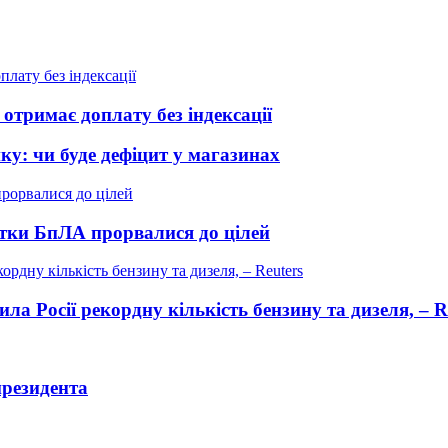
отримає доплату без індексації
ику: чи буде дефіцит у магазинах
сятки БпЛА прорвалися до цілей
ла Росії рекордну кількість бензину та дизеля, – R
президента