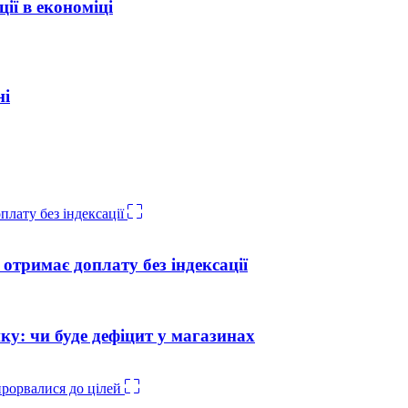
ії в економіці
ні
отримає доплату без індексації
ику: чи буде дефіцит у магазинах