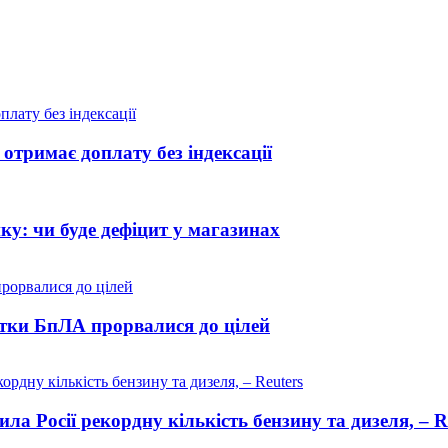
отримає доплату без індексації
ику: чи буде дефіцит у магазинах
сятки БпЛА прорвалися до цілей
ла Росії рекордну кількість бензину та дизеля, – R