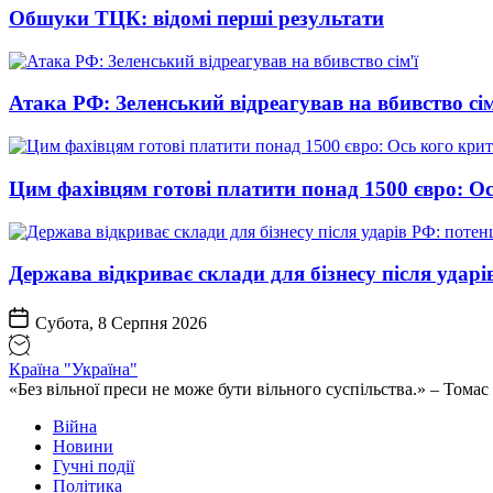
Обшуки ТЦК: відомі перші результати
Атака РФ: Зеленський відреагував на вбивство сім
Цим фахівцям готові платити понад 1500 євро: Ос
Держава відкриває склади для бізнесу після ударі
Субота, 8 Серпня 2026
Країна "Україна"
«Без вільної преси не може бути вільного суспільства.» – Том
Війна
Новини
Гучні події
Політика