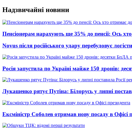
Перейти
Надзвичайні новини
до
вмісту
Пенсіонерам нарахують ще 35% до пенсії: Ось хто 
Novus після російського удару перебудовує логіст
Росія запустила по Україні майже 150 дронів: де
Лукашенко рятує Путіна: Білорусь у липні постави
Ексміністр Соболев отримав нову посаду в Офісі 