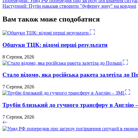
Навігація
Попередній:
Уряд РФ попередив про загрозу погіршення ситуаці
Наступний:
Путін наказав створити "буферну зону" на кордоні
записів
Вам також може сподобатися
Обшуки ТЦК: відомі перші результати
8 Серпня, 2026
Стало відомо, яка російська ракета залетіла до П
7 Серпня, 2026
Трубін близький до гучного трансферу в Англію 
7 Серпня, 2026