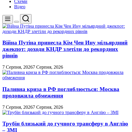
Схеми
Відео
Пошук
Меню
Перемикач
кольорового
режиму
Війна Путіна принесла Кім Чен Ину мільярдний
джекпот: доходи КНДР злетіли до рекордних
рівнів
7 Серпня, 2026
7 Серпня, 2026
Паливна криза в РФ поглиблюється: Москва
продовжила обмеження
7 Серпня, 2026
7 Серпня, 2026
Трубін близький до гучного трансферу в Англію
– ЗМІ