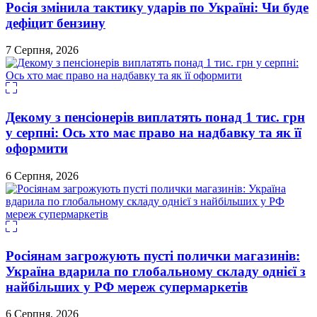
Росія змінила тактику ударів по Україні: Чи буде
дефіцит бензину
7 Серпня, 2026
Декому з пенсіонерів виплатять понад 1 тис. грн
у серпні: Ось хто має право на надбавку та як її
оформити
6 Серпня, 2026
Росіянам загрожують пусті полички магазинів:
Україна вдарила по глобальному складу однієї з
найбільших у РФ мереж супермаркетів
6 Серпня, 2026