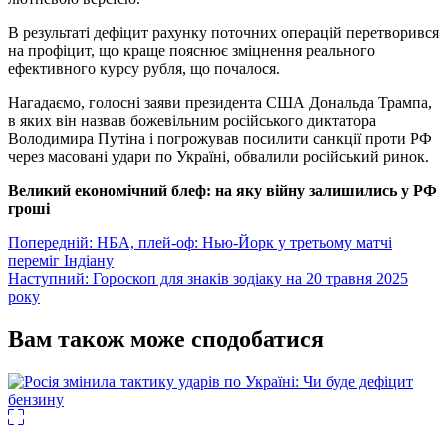
В результаті дефіцит рахунку поточних операцій перетворився
на профіцит, що краще пояснює зміцнення реального
ефективного курсу рубля, що почалося.
Нагадаємо, голосні заяви президента США Дональда Трампа,
в яких він назвав божевільним російського диктатора
Володимира Путіна і погрожував посилити санкції проти РФ
через масовані удари по Україні, обвалили російський ринок.
Великий економічний блеф: на яку війну залишились у РФ
гроші
Навігація
Попередній:
НБА, плей-оф: Нью-Йорк у третьому матчі
переміг Індіану
записів
Наступний:
Гороскоп для знаків зодіаку на 20 травня 2025
року
Вам також може сподобатися