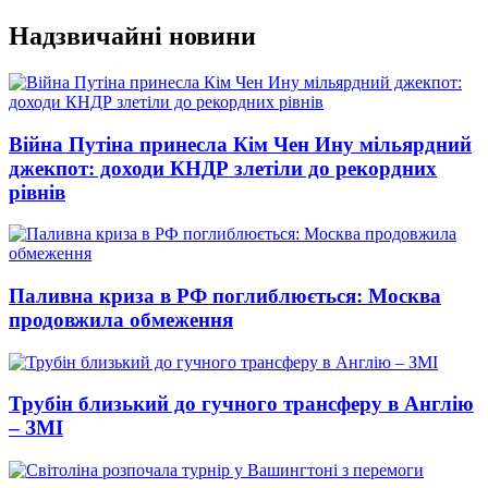
Перейти
Надзвичайні новини
до
вмісту
Війна Путіна принесла Кім Чен Ину мільярдний
джекпот: доходи КНДР злетіли до рекордних
рівнів
Паливна криза в РФ поглиблюється: Москва
продовжила обмеження
Трубін близький до гучного трансферу в Англію
– ЗМІ