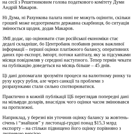
на сесії з Решетниковим голова податкового комітету Думи
Андрій Макаров.
Ні Дума, ні Рахункова палата нині не можуть оцінити, скільки
грошей може недоотримати державна скарбниця, бо ситуація
змінюється щодня, додав Макаров.
ЗМІ додає, що оцінювати стан російської економіки стає
дедалі складніше, бо Центробанк позбавив ринок важливої ​​
інформації – першої оцінки платіжного балансу, оперативних
даних про експорт, імпорт, потоки капіталу, яку за підсумками
місяця повідомляв у середині наступного. Тепер термін чекати
на публікацію доведеться на місяць більше – 45 днів.
Ці дані допомагали зрозуміти процеси на валютному ринку та
руху курсу рубля, але через санкції та проблеми з
розрахунками стали сильно спотворюватися.
Практично в кожній публікації ЦБ переглядав попередні дані
на мільярди доларів, внаслідок чого оцінки часом змінювався
на протилежні.
Наприклад, у березні він уточнив оцінку балансу за жовтень-
січень і “знайшов” у листопаді-грудні понад $15,3 млрд
експорту – на стільки підвищено його оцінку порівняно з
лютневою версією.