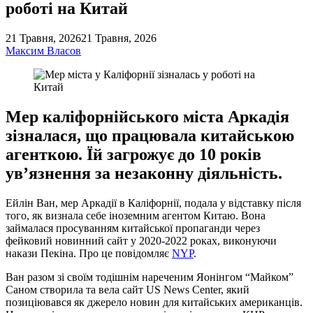
роботі на Китай
21 Травня, 2026
21 Травня, 2026
Максим Власов
Мер каліфорнійського міста Аркадія
зізналася, що працювала китайською
агенткою. Їй загрожує до 10 років
ув’язнення за незаконну діяльність.
Ейлін Ван, мер Аркадії в Каліфорнії, подала у відставку після
того, як визнала себе іноземним агентом Китаю. Вона
займалася просуванням китайської пропаганди через
фейковий новинний сайт у 2020-2022 роках, виконуючи
накази Пекіна. Про це повідомляє
NYP
.
Ван разом зі своїм тодішнім нареченим Яонінгом “Майком”
Саном створила та вела сайт US News Center, який
позиціювався як джерело новин для китайських американців.