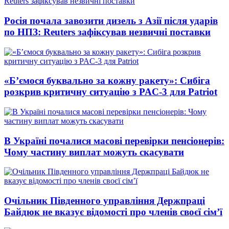
Росія почала завозити дизель з Азії після ударів
по НПЗ: Reuters зафіксував незвичні поставки
«Б’ємося буквально за кожну ракету»: Сибіга
розкрив критичну ситуацію з PAC-3 для Patriot
В Україні почалися масові перевірки пенсіонерів:
Чому частину виплат можуть скасувати
Очільник Південного управління Держпраці
Байдюк не вказує відомості про членів своєї сім’ї