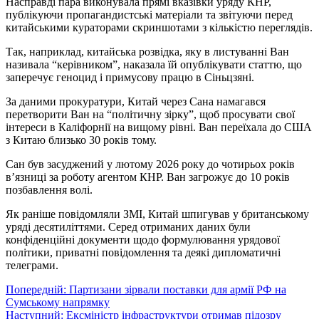
Насправді пара виконувала прямі вказівки уряду КНР,
публікуючи пропагандистські матеріали та звітуючи перед
китайськими кураторами скриншотами з кількістю переглядів.
Так, наприклад, китайська розвідка, яку в листуванні Ван
називала “керівником”, наказала їй опублікувати статтю, що
заперечує геноцид і примусову працю в Сіньцзяні.
За даними прокуратури, Китай через Сана намагався
перетворити Ван на “політичну зірку”, щоб просувати свої
інтереси в Каліфорнії на вищому рівні. Ван переїхала до США
з Китаю близько 30 років тому.
Сан був засуджений у лютому 2026 року до чотирьох років
в’язниці за роботу агентом КНР. Ван загрожує до 10 років
позбавлення волі.
Як раніше повідомляли ЗМІ, Китай шпигував у британському
уряді десятиліттями. Серед отриманих даних були
конфіденційні документи щодо формулювання урядової
політики, приватні повідомлення та деякі дипломатичні
телеграми.
Навігація
Попередній:
Партизани зірвали поставки для армії РФ на
Сумському напрямку
записів
Наступний:
Ексміністр інфраструктури отримав підозру