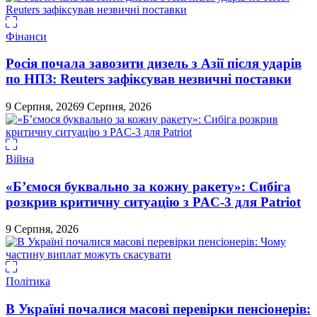
Фінанси
Росія почала завозити дизель з Азії після ударів
по НПЗ: Reuters зафіксував незвичні поставки
9 Серпня, 2026
9 Серпня, 2026
Війна
«Б’ємося буквально за кожну ракету»: Сибіга
розкрив критичну ситуацію з PAC-3 для Patriot
9 Серпня, 2026
Політика
В Україні почалися масові перевірки пенсіонерів: