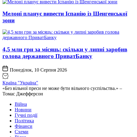
Мелоні планує вивести Іспанію із Шенгенської
зони
4,5 млн грн за місяць: скільки у липні заробив
голова державного ПриватБанку
Понеділок, 10 Серпня 2026
Країна "Україна"
«Без вільної преси не може бути вільного суспільства.» –
Томас Джефферсон
Війна
Новини
Гучні події
Політика
Фінанси
Схеми