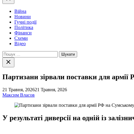
Війна
Новини
Гучні події
Політика
Фінанси
Схеми
Відео
Пошук:
Закрити
пошук
Партизани зірвали поставки для армії
21 Травня, 2026
21 Травня, 2026
Максим Власов
У результаті диверсії на одній із залі