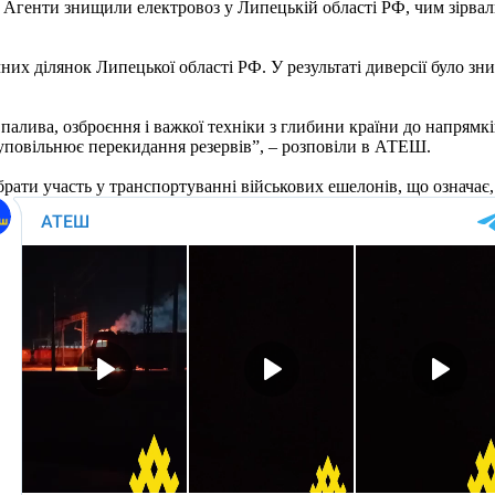
 Агенти знищили електровоз у Липецькій області РФ, чим зірва
них ділянок Липецької області РФ. У результаті диверсії було з
алива, озброєння і важкої техніки з глибини країни до напрямкі
 уповільнює перекидання резервів”, – розповіли в АТЕШ.
брати участь у транспортуванні військових ешелонів, що означає