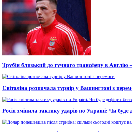
Трубін близький до гучного трансферу в Англію 
Світоліна розпочала турнір у Вашингтоні з перем
Росія змінила тактику ударів по Україні: Чи буде 