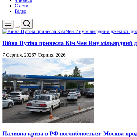
Фінанси
Схеми
Відео
Пошук
Меню
Перемикач
кольорового
режиму
Війна Путіна принесла Кім Чен Ину мільярдний д
7 Серпня, 2026
7 Серпня, 2026
Паливна криза в РФ поглиблюється: Москва про