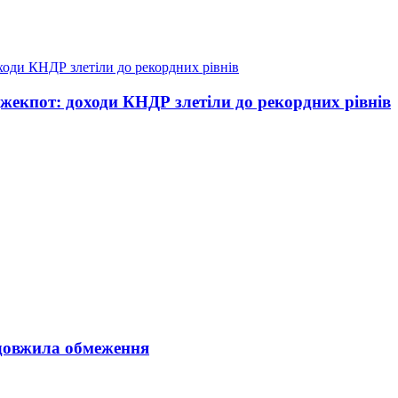
жекпот: доходи КНДР злетіли до рекордних рівнів
довжила обмеження