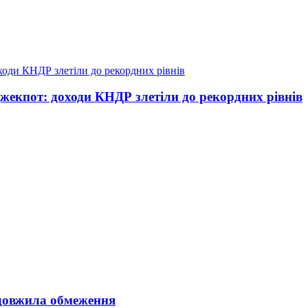
жекпот: доходи КНДР злетіли до рекордних рівнів
довжила обмеження