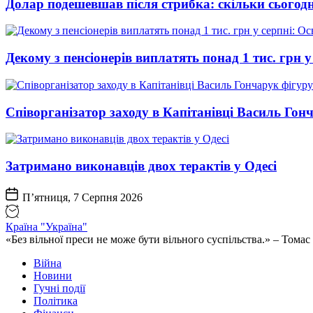
Долар подешевшав після стрибка: скільки сьогод
Декому з пенсіонерів виплатять понад 1 тис. грн у
Співорганізатор заходу в Капітанівці Василь Го
Затримано виконавців двох терактів у Одесі
П’ятниця, 7 Серпня 2026
Країна "Україна"
«Без вільної преси не може бути вільного суспільства.» – Том
Війна
Новини
Гучні події
Політика