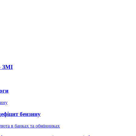
– ЗМІ
оги
дефіцит бензину