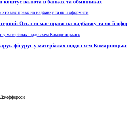
ні коштує валюта в банках та обмінниках
 серпні: Ось хто має право на надбавку та як її оф
нчарук фігурує у матеріалах щодо схем Комарницьк
ас Джефферсон