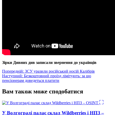
Зірки Дивних див записали звернення до українців
Навігація
Попередній:
ЗСУ уразили російський носій Калібрів
Наступний:
Безкоштовний проїзд лімітують: за що
записів
пенсіонерам доведеться платити
Вам також може сподобатися
У Волгограді палає склад Wildberries і НПЗ –