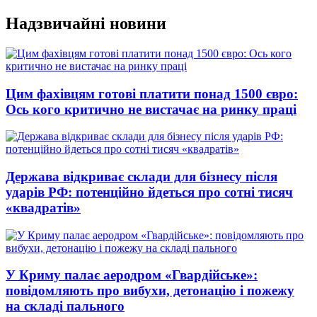
Перейти
Надзвичайні новини
до
вмісту
Цим фахівцям готові платити понад 1500 євро:
Ось кого критично не вистачає на ринку праці
Держава відкриває склади для бізнесу після
ударів РФ: потенційно йдеться про сотні тисяч
«квадратів»
У Криму палає аеродром «Гвардійське»:
повідомляють про вибухи, детонацію і пожежу
на складі пального