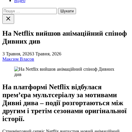
Відео
Пошук:
Закрити
пошук
На Netflix вийшов анімаційний спіноф
Дивних див
3 Травня, 2026
3 Травня, 2026
Максим Власов
На платформі Netflix відбулася
прем’єра мультсеріалу за мотивами
Дивні дива – події розгортаються між
другим і третім сезонами оригінальної
історії.
Стримінговий сервіс Netflix випустив новий анімаційний