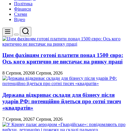
Політика
Фінанси
Схеми
Відео
Пошук
Меню
Перемикач
кольорового
режиму
Цим фахівцям готові платити понад 1500 євро:
Ось кого критично не вистачає на ринку праці
8 Серпня, 2026
8 Серпня, 2026
Держава відкриває склади для бізнесу після
ударів РФ: потенційно йдеться про сотні тисяч
«квадратів»
7 Серпня, 2026
7 Серпня, 2026