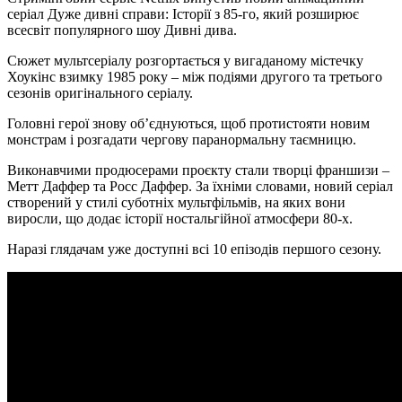
серіал Дуже дивні справи: Історії з 85-го, який розширює
всесвіт популярного шоу Дивні дива.
Сюжет мультсеріалу розгортається у вигаданому містечку
Хоукінс взимку 1985 року – між подіями другого та третього
сезонів оригінального серіалу.
Головні герої знову об’єднуються, щоб протистояти новим
монстрам і розгадати чергову паранормальну таємницю.
Виконавчими продюсерами проєкту стали творці франшизи –
Метт Даффер та Росс Даффер. За їхніми словами, новий серіал
створений у стилі суботніх мультфільмів, на яких вони
виросли, що додає історії ностальгійної атмосфери 80-х.
Наразі глядачам уже доступні всі 10 епізодів першого сезону.