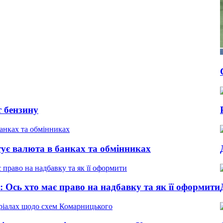
Світоліна р
Росія змінил
в банках та обмінниках
Долар подеш
ає право на надбавку та як її оформити
Декому з пен