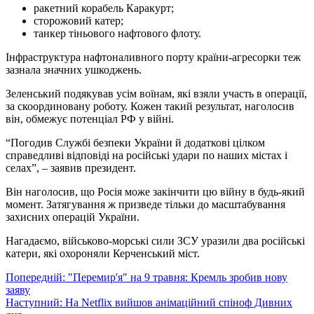
ракетний корабель Каракурт;
сторожовий катер;
танкер тіньового нафтового флоту.
Інфраструктура нафтоналивного порту країни-агресорки теж
зазнала значних ушкоджень.
Зеленський подякував усім воїнам, які взяли участь в операції,
за скоординовану роботу. Кожен такий результат, наголосив
він, обмежує потенціал РФ у війні.
“Погодив Службі безпеки України й додаткові цілком
справедливі відповіді на російські удари по наших містах і
селах”, – заявив президент.
Він наголосив, що Росія може закінчити цю війну в будь-який
момент. Затягування ж призведе тільки до масштабування
захисних операцій України.
Нагадаємо, військово-морські сили ЗСУ уразили два російські
катери, які охороняли Керченський міст.
Навігація
Попередній:
"Перемир'я" на 9 травня: Кремль зробив нову
заяву
записів
Наступний:
На Netflix вийшов анімаційний спіноф Дивних