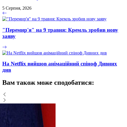
5 Серпня, 2026
"Перемир'я" на 9 травня: Кремль зробив нову
заяву
На Netflix вийшов анімаційний спіноф Дивних
див
Вам також може сподобатися: