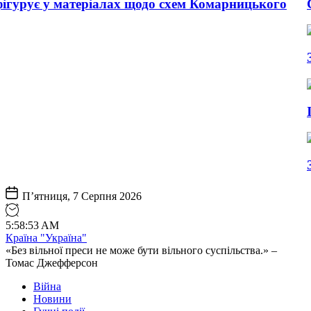
матеріалах щодо схем Комарницького
Співорганіз
Затримано в
Іран готує 
Зеленський 
П’ятниця, 7 Серпня 2026
5
:
58
:
54
AM
Країна "Україна"
«Без вільної преси не може бути вільного суспільства.» –
Томас Джефферсон
Війна
Новини