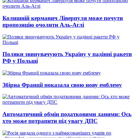
Колишній керманич Ліверпуля може почути
пропозицію очолити Аль-Аглі
Поляки звинувачують Україну у падінні ракети
РФ у Польщі
Збірна Франції показала свою нову емблему
Автоматичний обмін податковими даними: Ось
хто може потрапити під увагу ДПС