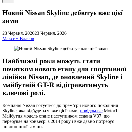
пошук
Новий Nissan Skyline дебютує вже цієї
зими
23 Червня, 2026
23 Червня, 2026
Максим Власов
Найближчі роки можуть стати
початком нового етапу для спортивної
лінійки Nissan, де оновлений Skyline і
майбутній GT-R відіграватимуть
ключові ролі.
Компанія Nissan готується до прем’єри нового покоління
Skyline, яка відбудеться вже цієї зими,
повідомляє
Motor1.
Майбутня модель стане наступником седана V37, що
перебуває на конвеєрі з 2014 року і вже давно потребує
повноцінної заміни.