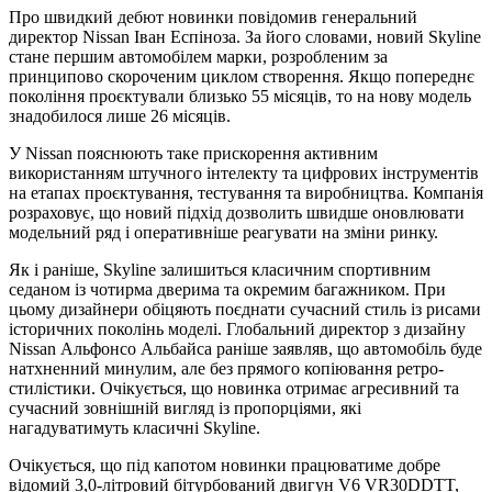
Про швидкий дебют новинки повідомив генеральний
директор Nissan Іван Еспіноза. За його словами, новий Skyline
стане першим автомобілем марки, розробленим за
принципово скороченим циклом створення. Якщо попереднє
покоління проєктували близько 55 місяців, то на нову модель
знадобилося лише 26 місяців.
У Nissan пояснюють таке прискорення активним
використанням штучного інтелекту та цифрових інструментів
на етапах проєктування, тестування та виробництва. Компанія
розраховує, що новий підхід дозволить швидше оновлювати
модельний ряд і оперативніше реагувати на зміни ринку.
Як і раніше, Skyline залишиться класичним спортивним
седаном із чотирма дверима та окремим багажником. При
цьому дизайнери обіцяють поєднати сучасний стиль із рисами
історичних поколінь моделі. Глобальний директор з дизайну
Nissan Альфонсо Альбайса раніше заявляв, що автомобіль буде
натхненний минулим, але без прямого копіювання ретро-
стилістики. Очікується, що новинка отримає агресивний та
сучасний зовнішній вигляд із пропорціями, які
нагадуватимуть класичні Skyline.
Очікується, що під капотом новинки працюватиме добре
відомий 3,0-літровий бітурбований двигун V6 VR30DDTT,