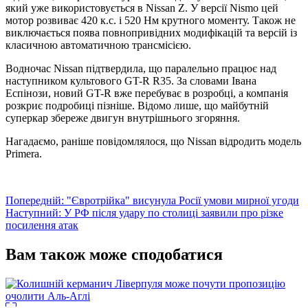
який уже використовується в Nissan Z. У версії Nismo цей
мотор розвиває 420 к.с. і 520 Нм крутного моменту. Також не
виключається поява повнопривідних модифікацій та версій із
класичною автоматичною трансмісією.
Водночас Nissan підтвердила, що паралельно працює над
наступником культового GT-R R35. За словами Івана
Еспінози, новий GT-R вже перебуває в розробці, а компанія
розкриє подробиці пізніше. Відомо лише, що майбутній
суперкар збереже двигун внутрішнього згоряння.
Нагадаємо, раніше повідомлялося, що Nissan відродить модель
Primera.
Навігація
Попередній:
"Євротрійка" висунула Росії умови мирної угоди
Наступний:
У РФ після удару по столиці заявили про різке
записів
посилення атак
Вам також може сподобатися