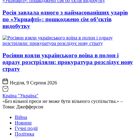
Росія завдала одного з наймасованіших ударів
по «Укрнафті»: пошкоджено сім об’єктів
видобутку
Росіяни взяли українського воїна в полон і
одразу розстріляли: прокуратура розслідує нову
страту
Неділя, 9 Серпня 2026
Країна "Україна"
«Без вільної преси не може бути вільного суспільства.» –
Томас Джефферсон
Війна
Новини
Гучні події
Політика