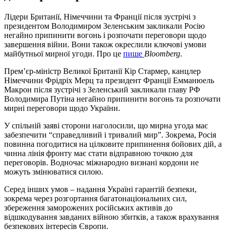
Лідери Британії, Німеччини та Франції після зустрічі з
президентом Володимиром Зеленським закликали Росію
негайно припинити вогонь і розпочати переговори щодо
завершення війни. Вони також окреслили ключові умови
майбутньої мирної угоди. Про це
пише
Bloomberg
.
Прем’єр-міністр Великої Британії Кір Стармер, канцлер
Німеччини Фрідріх Мерц та президент Франції Емманюель
Макрон після зустрічі з Зеленський закликали главу РФ
Володимира Путіна негайно припинити вогонь та розпочати
мирні переговори щодо України.
У спільній заяві сторони наголосили, що мирна угода має
забезпечити “справедливий і тривалий мир”. Зокрема, Росія
повинна погодитися на цілковите припинення бойових дій, а
чинна лінія фронту має стати відправною точкою для
переговорів. Водночас міжнародно визнані кордони не
можуть змінюватися силою.
Серед інших умов – надання Україні гарантій безпеки,
зокрема через розгортання багатонаціональних сил,
збереження заморожених російських активів до
відшкодування завданих війною збитків, а також врахування
безпекових інтересів Європи.