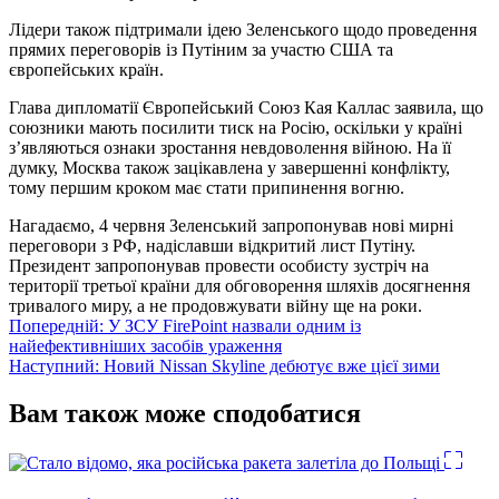
Лідери також підтримали ідею Зеленського щодо проведення
прямих переговорів із Путіним за участю США та
європейських країн.
Глава дипломатії Європейський Союз Кая Каллас заявила, що
союзники мають посилити тиск на Росію, оскільки у країні
з’являються ознаки зростання невдоволення війною. На її
думку, Москва також зацікавлена у завершенні конфлікту,
тому першим кроком має стати припинення вогню.
Нагадаємо, 4 червня Зеленський запропонував нові мирні
переговори з РФ, надіславши відкритий лист Путіну.
Президент запропонував провести особисту зустріч на
території третьої країни для обговорення шляхів досягнення
тривалого миру, а не продовжувати війну ще на роки.
Навігація
Попередній:
У ЗСУ FirePoint назвали одним із
найефективніших засобів ураження
записів
Наступний:
Новий Nissan Skyline дебютує вже цієї зими
Вам також може сподобатися