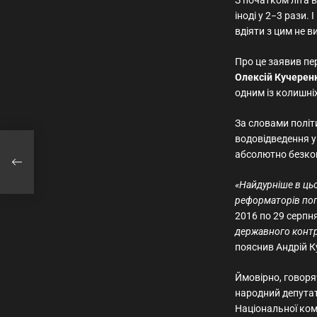
З початком літа 
іноді у 2−3 рази. 
вдіяти з цим не в
Про це заявив п
Олексій Кучерен
одним із колишніх
За словами політи
водовідведення у
:
абсолютно безко
ти
«Найдурніше в цьо
реформаторів попе
2016 по 29 серпн
державного контр
пояснив Андрій К
Ймовірно, говоря
народний депутат
Національної ком