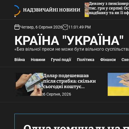
П
в після стрибка:
Декому з пенсіонерів вип
і коштує валюта в банках
тис. грн у серпні: Ось хто
е
НАДЗВИЧАЙНІ НОВИНИ
надбавку та як її оформи
р
е
Четвер, 6 Серпня 2026
11
:
01
:
50
PM
й
т
КРАЇНА "УКРАЇНА"
и
д
«Без вільної преси не може бути вільного суспільс
о
Війна
Новини
Гучні події
Політика
Фінанси
Схе
в
м
і
Долар подешевшав
с
після стрибка: скільки
т
сьогодні коштує
у
валюта в банках та
6 Серпня, 2026
обмінниках