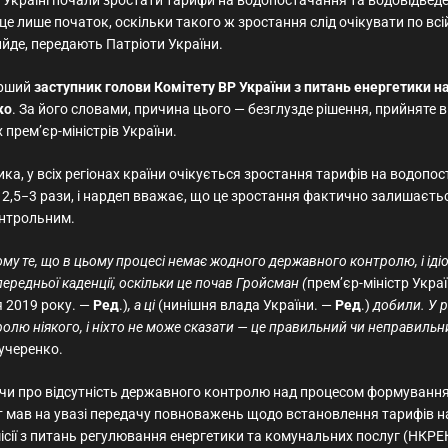
в Україні почали зростати тарифи на водопостачання та водовідвед
І це лише початок, оскільки такого ж зростання слід очікувати по всій
ийде, передають Патріоти України.
ерший
заступник голови Комітету ВР України з питань енергетики 
ко
. За його словами, причина цього — безглузде рішення, прийняте 
 прем’єр-міністрів України.
ка, у всіх регіонах країни очікується зростання тарифів на водопо
 2,5−3 рази, і нардеп вважає, що це зростання фактично залишаєт
нтрольним.
му те, що в цьому процесі немає жодного державного контролю, і ідіо
редньої каденції, оскільки це почав Гройсман (
прем’єр-міністр Украї
я 2019 року. —
Ред
.)
, а ці
(нинішня влада України. —
Ред
.)
добили. У р
олю ніякого, і ніхто не може сказати — це правильний чи неправильн
учеренко.
чи про відсутність державного контролю над процесом формування 
 мав на увазі передачу повноважень щодо встановлення тарифів на
ісії з питань регулювання енергетики та комунальних послуг (НКРЕ