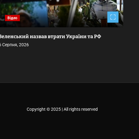
Відео
Зеленський назвав втрати України та РФ
Рос
Укр
6 Серпня, 2026
най
6 Се
Copyright © 2025 | All rights reserved