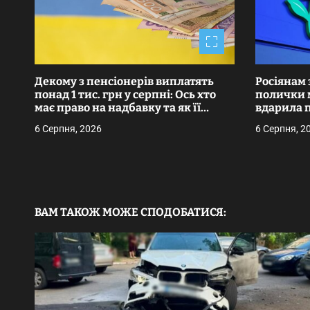
а
ц
і
Декому з пенсіонерів виплатять
Росіянам 
я
понад 1 тис. грн у серпні: Ось хто
полички м
має право на надбавку та як її
вдарила 
з
оформити
однієї з 
6 Серпня, 2026
6 Серпня, 2
супермар
а
п
и
ВАМ ТАКОЖ МОЖЕ СПОДОБАТИСЯ:
с
і
в