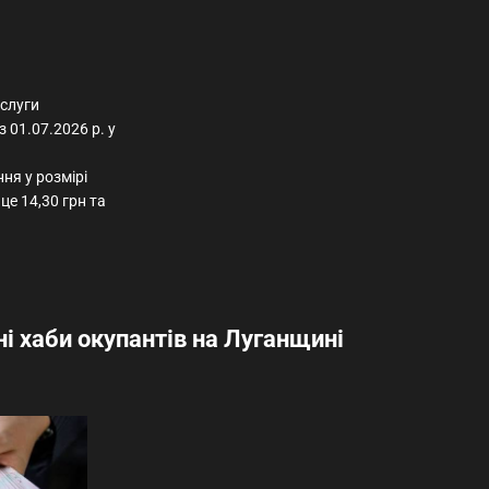
слуги
з 01.07.2026
р. у
я у розмірі
це 14,30 грн та
ні хаби окупантів на Луганщині