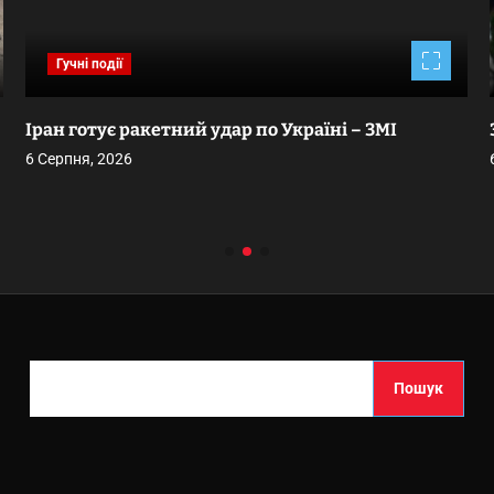
Гучні події
Іран готує ракетний удар по Україні – ЗМІ
6 Серпня, 2026
П
Пошук
о
ш
у
к