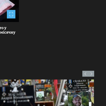
то у
омісячну