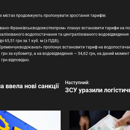
их містах продовжують пропонувати зростання тарифів:
Івано-Франківськводоекотехпром» планує встановити тарифи на по
ралізованого водопостачання та централізованого водовідведення
рі 65,51 грн за 1 куб. м (з ПДВ);
Кременчукводоканал» пропонує встановити тариф на водопостачанн
 грн за кубометр, а на водовідведення — 34,62 грн, на даний момент 
 грн відповідно.
Наступний:
а ввела нові санкції
ЗСУ уразили логістич