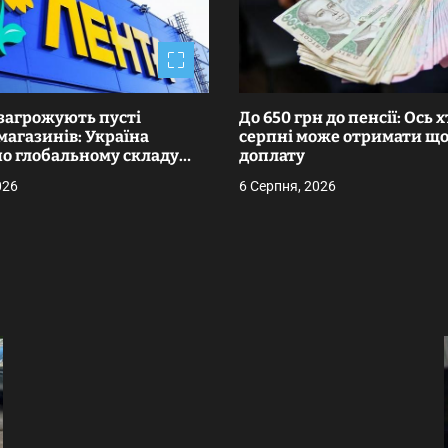
загрожують пусті
До 650 грн до пенсії: Ось х
агазинів: Україна
серпні може отримати щ
по глобальному складу
доплату
найбільших у РФ мереж
026
6 Серпня, 2026
кетів