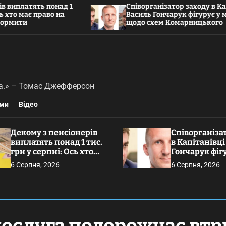
латять понад 1
Співорганізатор заходу в Капітан
 має право на
Василь Гончарук фігурує у матер
ти
щодо схем Комарницького
тва.» – Томас Джефферсон
ми
Відео
Декому з пенсіонерів
Співорганіза
виплатять понад 1 тис.
в Капітанівці
грн у серпні: Ось хто
Гончарук фіг
має право на надбавку
матеріалах щ
6 Серпня, 2026
6 Серпня, 2026
та як її оформити
Комарницько