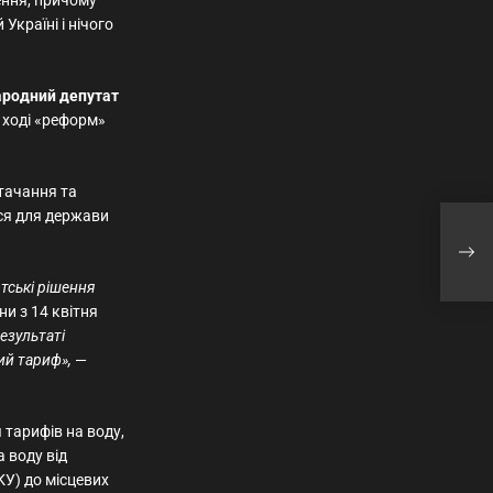
ення, причому
 Україні і нічого
народний депутат
в ході «реформ»
стачання та
ься для держави
ЗСУ
оку
тські рішення
ни з 14 квітня
езультаті
ий тариф»,
—
тарифів на воду,
 воду від
КУ) до місцевих