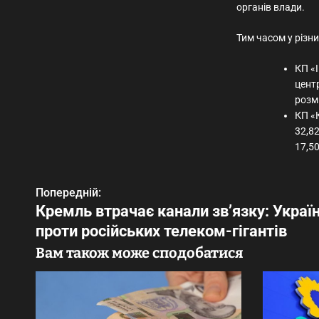
органів влади.
Тим часом у різн
КП «
цент
розмі
КП «
32,82
17,50
Попередній:
Н
Кремль втрачає канали зв’язку: Україн
а
проти російських телеком-гігантів
в
Вам також може сподобатися
і
г