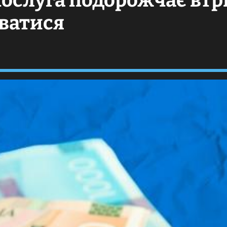
ослуга подорожчає втр
уватися