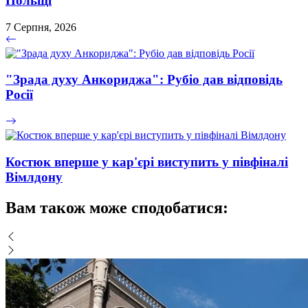
Польщі
7 Серпня, 2026
"Зрада духу Анкориджа": Рубіо дав відповідь
Росії
Костюк вперше у кар'єрі виступить у півфіналі
Вімлдону
Вам також може сподобатися: