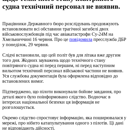
судна технічний персонал не виявив.
Працівники Державного бюро розслідувань продовжують
встановлювати всі обставини трагічної загибелі двох
військовослужбовців під час авіакатастрофи Су-24М на
Хмельниччині 16 червня. Про це
повідомила
пресслужба ДБР
у понеділок, 29 червня.
Слідчі встановили, що цей політ був для літака вже другим
того дня. Жодних зауважень щодо технічного стану
повітряного судна ні перед першим, ні перед наступним
вильотом технічний персонал військової частини не виявив.
Уся службова документація була оформлена відповідно до
встановлених вимог.
Підтверджено, що пілоти виконували бойове завдання, про
деталі якого було поінформовано слідство. Водночас в
інтересах національної безпеки ця інформація не
розголошується.
Окремо слідство спростовує інформацію, яка поширювалася у
мережі, про нібито катапультування одного з пілотів. Ці дані
не відповідають дійсності.