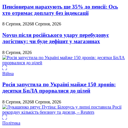
Пенсіонерам нарахують ще 35% до пенсії: Ось
хто отримає доплату без індексації
8 Серпня, 2026
8 Серпня, 2026
Novus після російського удару перебудовує
логістику: чи буде дефіцит у магазинах
8 Серпня, 2026
Війна
Росія запустила по Україні майже 150 дронів:
десятки БпЛА прорвалися до цілей
8 Серпня, 2026
8 Серпня, 2026
Політика