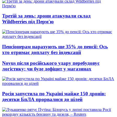
Третій за день: дрони атакували склад
Wildberries під Перм'ю
Пенсіонерам нарахують ще 35% до пенсії: Ось
хто отримає доплату без індексації
Novus після російського удару перебудовує
логістику: чи буде дефіцит у магазинах
Росія запустила по Україні майже 150 дронів:
десятки БпЛА прорвалися до цілей