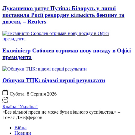
Лукашенко рятує Путіна: Білорусь у липні
поставила Росії рекордну кількість бензину та
дизеля, – Reuters
Ексміністр Соболев отримав нову посаду в Офісі
президента
Обшуки ТЦК: відомі перші результати
Субота, 8 Серпня 2026
Країна "Україна"
«Без вільної преси не може бути вільного суспільства.» –
Томас Джефферсон
Війна
Новини