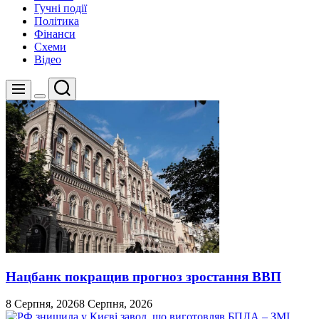
Гучні події
Політика
Фінанси
Схеми
Відео
Пошук
Меню
Перемикач
кольорового
режиму
Нацбанк покращив прогноз зростання ВВП
8 Серпня, 2026
8 Серпня, 2026