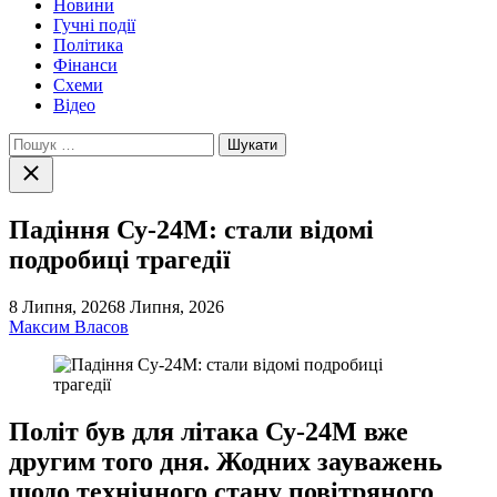
Новини
Гучні події
Політика
Фінанси
Схеми
Відео
Пошук:
Закрити
пошук
Падіння Су-24М: стали відомі
подробиці трагедії
8 Липня, 2026
8 Липня, 2026
Максим Власов
Політ був для літака Су-24М вже
другим того дня. Жодних зауважень
щодо технічного стану повітряного