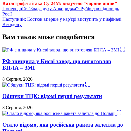
Катастрофа літака Су-24М: вилучено “чорний ящик”
Навігація
Попередній:
"Зрада духу Анкориджа": Рубіо дав відповідь
Росії
записів
Наступний:
Костюк вперше у кар'єрі виступить у півфіналі
Вімлдону
Вам також може сподобатися
РФ знищила у Києві завод, що виготовляв
БПЛА – ЗМІ
8 Серпня, 2026
Обшуки ТЦК: відомі перші результати
8 Серпня, 2026
Стало відомо, яка російська ракета залетіла до