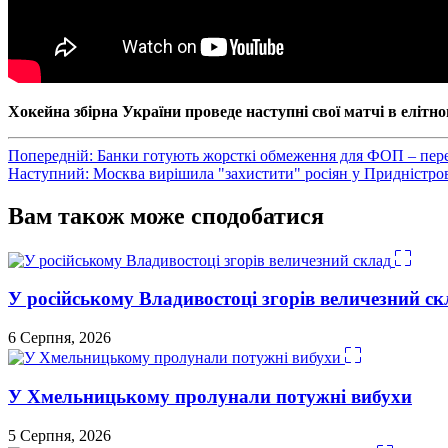
Хокейна збірна України проведе наступні свої матчі в елітно
Навігація
Попередній:
Банки готують жорсткі обмеження для ФОП – перек
Наступний:
Москва вирішила "захистити" росіян у Придністров
записів
Вам також може сподобатися
У російському Владивостоці згорів величезний ск
6 Серпня, 2026
У Хмельницькому пролунали потужні вибухи
5 Серпня, 2026