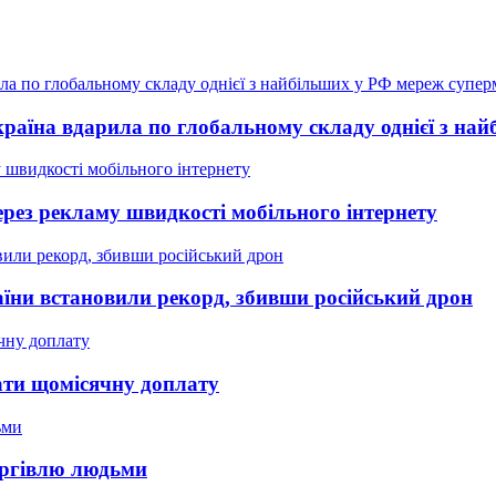
країна вдарила по глобальному складу однієї з на
рез рекламу швидкості мобільного інтернету
аїни встановили рекорд, збивши російський дрон
мати щомісячну доплату
оргівлю людьми