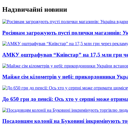
Перейти
Надзвичайні новини
до
вмісту
Росіянам загрожують пусті полички магазинів: У
АМКУ оштрафував “Київстар” на 17,5 млн грн че
Майже сім кілометрів у небі: прикордонники Укр
До 650 грн до пенсії: Ось хто у серпні може отри
Посадовцям колонії на Буковині інкримінують т