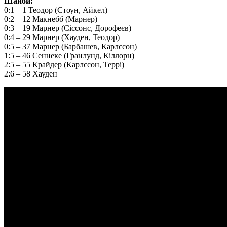
Шайби:
0:1 – 1 Теодор (Стоун, Айкел)
0:2 – 12 Макнебб (Марнер)
0:3 – 19 Марнер (Сіссонс, Дорофеєв)
0:4 – 29 Марнер (Хауден, Теодор)
0:5 – 37 Марнер (Барбашев, Карлссон)
1:5 – 46 Сеннеке (Гранлунд, Кіллорн)
2:5 – 55 Крайдер (Карлссон, Террі)
2:6 – 58 Хауден