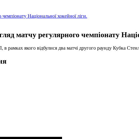
о чемпіонату Національної хокейної ліги.
гляд матчу регулярного чемпіонату Націо
Л, в рамках якого відбулися два матчі другого раунду Кубка Стенл
ня