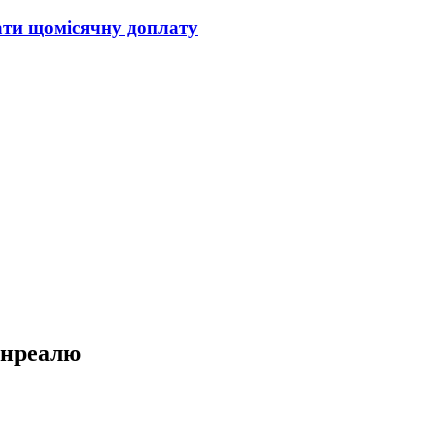
мати щомісячну доплату
онреалю