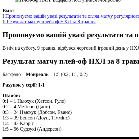
Вміст
I
Пропонуємо вашій увазі результати та огляд матчу регулярног
II
Результат матчу плей-оф НХЛ за 8 травня
Пропонуємо вашій увазі результати та о
В ніч на суботу, 9 травня, відбувся черговий ігровий день у НХ
Результат матчу плей-оф НХЛ за 8 трав
Баффало –
Монреаль
– 1:5 (0:2, 1:1, 0:2)
Рахунок у серії: 1-1
Шайби:
0:1 – 1 Ньюхук (Хатсон, Гуле)
0:2 – 4 Метісон (Дано)
0:3 – 24 Ньюхук (Добсон, Еванс)
1:3 – 39 Бенсон (Доун, Тіммінс)
1:4 – 43 Карріє
1:5 – 56 Судзукі (Андерсон)