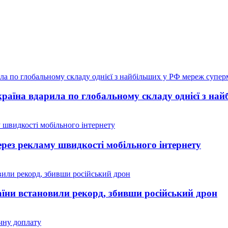
країна вдарила по глобальному складу однієї з на
рез рекламу швидкості мобільного інтернету
аїни встановили рекорд, збивши російський дрон