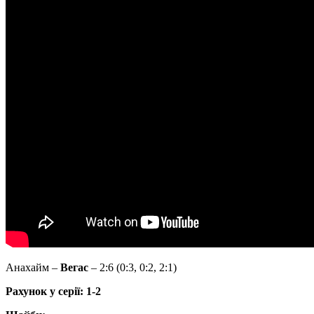
Анахайм –
Вегас
– 2:6 (0:3, 0:2, 2:1)
Рахунок у серії: 1-2