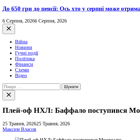
До 650 грн до пенсії: Ось хто у серпні може отри
6 Серпня, 2026
6 Серпня, 2026
Закрити
Війна
Новини
Гучні події
Політика
Фінанси
Схеми
Відео
Пошук:
Закрити
пошук
Плей-оф НХЛ: Баффало поступився М
25 Травня, 2026
25 Травня, 2026
Максим Власов