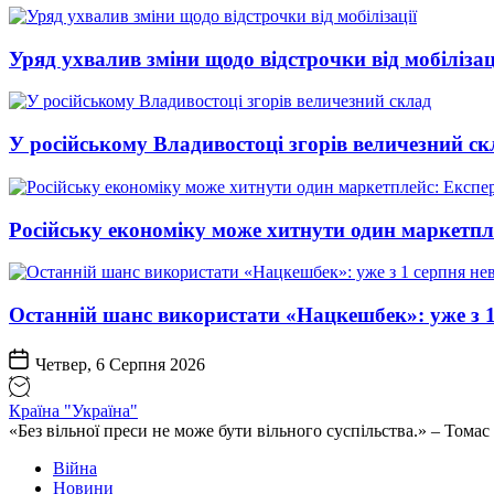
Уряд ухвалив зміни щодо відстрочки від мобілізац
У російському Владивостоці згорів величезний ск
Російську економіку може хитнути один маркетпл
Останній шанс використати «Нацкешбек»: уже з 1
Четвер, 6 Серпня 2026
Країна "Україна"
«Без вільної преси не може бути вільного суспільства.» – Том
Війна
Новини