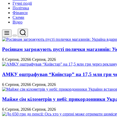
Гучні події
Політика
Фінанси
Схеми
Відео
Пошук
Меню
Перемикач
кольорового
режиму
Росіянам загрожують пусті полички магазинів: У
6 Серпня, 2026
6 Серпня, 2026
АМКУ оштрафував “Київстар” на 17,5 млн грн че
6 Серпня, 2026
6 Серпня, 2026
Майже сім кілометрів у небі: прикордонники Укр
6 Серпня, 2026
6 Серпня, 2026