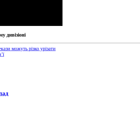
му дивізіоні
ази можуть різко урізати
’ї
лад