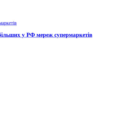
йбільших у РФ мереж супермаркетів