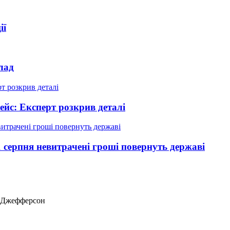
ії
лад
ейс: Експерт розкрив деталі
 серпня невитрачені гроші повернуть державі
ас Джефферсон