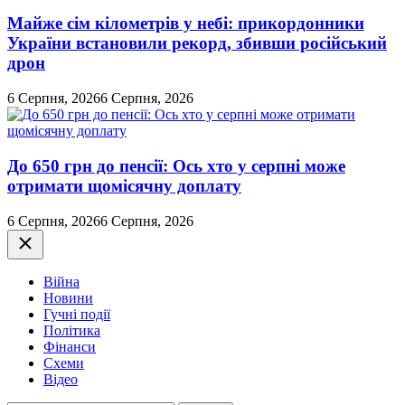
Майже сім кілометрів у небі: прикордонники
України встановили рекорд, збивши російський
дрон
6 Серпня, 2026
6 Серпня, 2026
До 650 грн до пенсії: Ось хто у серпні може
отримати щомісячну доплату
6 Серпня, 2026
6 Серпня, 2026
Закрити
Війна
Новини
Гучні події
Політика
Фінанси
Схеми
Відео