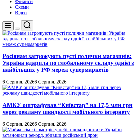
Фінанси
Схеми
Відео
Пошук
Меню
Перемикач
кольорового
режиму
Росіянам загрожують пусті полички магазинів:
Україна вдарила по глобальному складу однієї з
найбільших у РФ мереж супермаркетів
6 Серпня, 2026
6 Серпня, 2026
АМКУ оштрафував “Київстар” на 17,5 млн грн
через рекламу швидкості мобільного інтернету
6 Серпня, 2026
6 Серпня, 2026