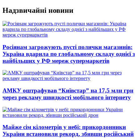
Перейти
Надзвичайні новини
до
вмісту
Росіянам загрожують пусті полички магазинів:
Україна вдарила по глобальному складу однієї з
найбільших у РФ мереж супермаркетів
АМКУ оштрафував “Київстар” на 17,5 млн грн
через рекламу швидкості мобільного інтернету
Майже сім кілометрів у небі: прикордонники
України встановили рекорд, збивши російський