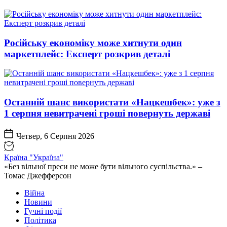
Російську економіку може хитнути один
маркетплейс: Експерт розкрив деталі
Останній шанс використати «Нацкешбек»: уже з
1 серпня невитрачені гроші повернуть державі
Четвер, 6 Серпня 2026
Країна "Україна"
«Без вільної преси не може бути вільного суспільства.» –
Томас Джефферсон
Війна
Новини
Гучні події
Політика