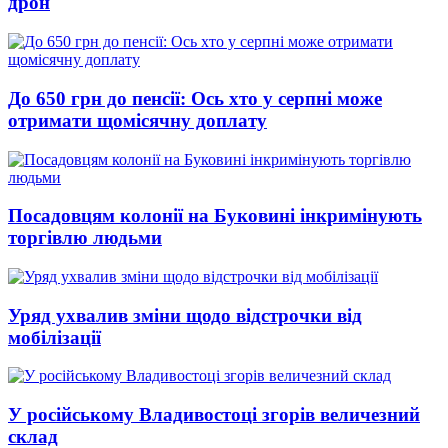
дрон
До 650 грн до пенсії: Ось хто у серпні може
отримати щомісячну доплату
Посадовцям колонії на Буковині інкримінують
торгівлю людьми
Уряд ухвалив зміни щодо відстрочки від
мобілізації
У російському Владивостоці згорів величезний
склад