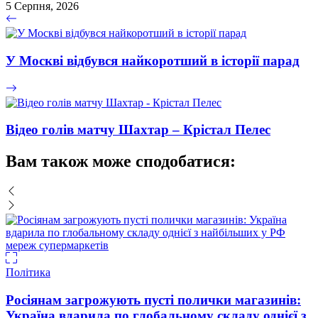
5 Серпня, 2026
У Москві відбувся найкоротший в історії парад
Відео голів матчу Шахтар – Крістал Пелес
Вам також може сподобатися:
Політика
Росіянам загрожують пусті полички магазинів:
Україна вдарила по глобальному складу однієї з