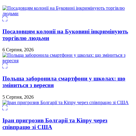
Посадовцям колонії на Буковині інкримінують
торгівлю людьми
6 Серпня, 2026
Польща заборонила смартфони у школах: що
зміниться з вересня
5 Серпня, 2026
Іран пригрозив Болгарії та Кіпру через
співпрацю зі США