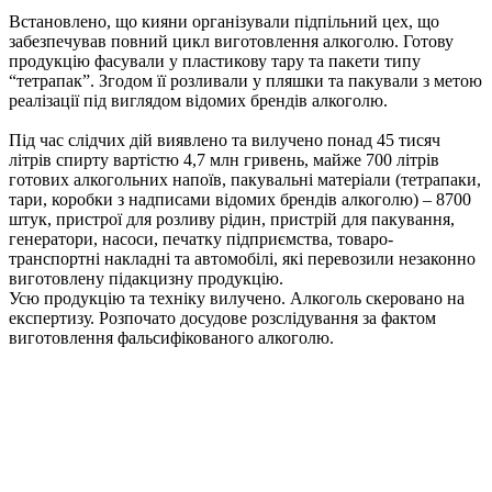
Встановлено, що кияни організували підпільний цех, що
забезпечував повний цикл виготовлення алкоголю. Готову
продукцію фасували у пластикову тару та пакети типу
“тетрапак”. Згодом її розливали у пляшки та пакували з метою
реалізації під виглядом відомих брендів алкоголю.
Під час слідчих дій виявлено та вилучено понад 45 тисяч
літрів спирту вартістю 4,7 млн гривень, майже 700 літрів
готових алкогольних напоїв, пакувальні матеріали (тетрапаки,
тари, коробки з надписами відомих брендів алкоголю) – 8700
штук, пристрої для розливу рідин, пристрій для пакування,
генератори, насоси, печатку підприємства, товаро-
транспортні накладні та автомобілі, які перевозили незаконно
виготовлену підакцизну продукцію.
Усю продукцію та техніку вилучено. Алкоголь скеровано на
експертизу. Розпочато досудове розслідування за фактом
виготовлення фальсифікованого алкоголю.