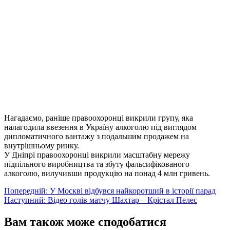
Нагадаємо, раніше правоохоронці викрили групу, яка
налагодила ввезення в Україну алкоголю під виглядом
дипломатичного вантажу з подальшим продажем на
внутрішньому ринку.
У Дніпрі правоохоронці викрили масштабну мережу
підпільного виробництва та збуту фальсифікованого
алкоголю, вилучивши продукцію на понад 4 млн гривень.
Навігація
Попередній:
У Москві відбувся найкоротший в історії парад
Наступний:
Відео голів матчу Шахтар – Крістал Пелес
записів
Вам також може сподобатися