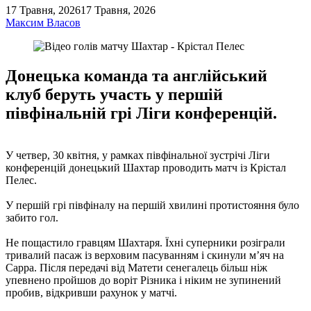
17 Травня, 2026
17 Травня, 2026
Максим Власов
Донецька команда та англійський
клуб беруть участь у першій
півфінальній грі Ліги конференцій.
У четвер, 30 квітня, у рамках півфінальної зустрічі Ліги
конференцій донецький Шахтар проводить матч із Крістал
Пелес.
У першій грі півфіналу на першій хвилині протистояння було
забито гол.
Не пощастило гравцям Шахтаря. Їхні суперники розіграли
тривалий пасаж із верховим пасуванням і скинули м’яч на
Сарра. Після передачі від Матети сенегалець більш ніж
упевнено пройшов до воріт Різника і ніким не зупинений
пробив, відкривши рахунок у матчі.