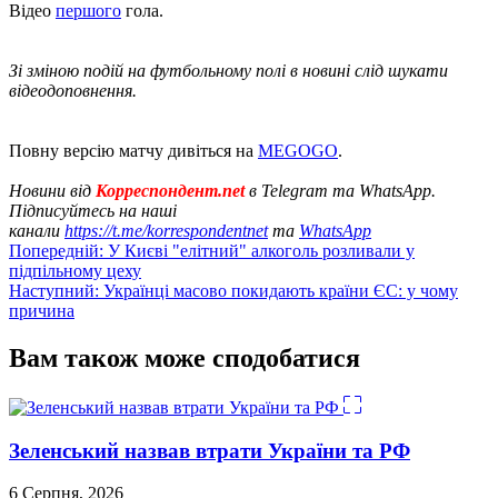
Відео
першого
гола.
Зі зміною подій на футбольному полі в новині слід шукати
відеодоповнення.
Повну версію матчу дивіться на
MEGOGO
.
Новини від
Корреспондент.net
в Telegram та WhatsApp.
Підписуйтесь на наші
канали
https://t.me/korrespondentnet
та
WhatsApp
Навігація
Попередній:
У Києві "елітний" алкоголь розливали у
підпільному цеху
записів
Наступний:
Українці масово покидають країни ЄС: у чому
причина
Вам також може сподобатися
Зеленський назвав втрати України та РФ
6 Серпня, 2026