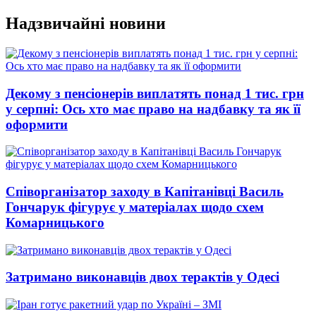
Перейти
Надзвичайні новини
до
вмісту
Декому з пенсіонерів виплатять понад 1 тис. грн
у серпні: Ось хто має право на надбавку та як її
оформити
Співорганізатор заходу в Капітанівці Василь
Гончарук фігурує у матеріалах щодо схем
Комарницького
Затримано виконавців двох терактів у Одесі