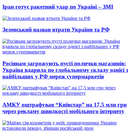
Іран готує ракетний удар по Україні – ЗМІ
Зеленський назвав втрати України та РФ
Росіянам загрожують пусті полички магазинів:
Україна вдарила по глобальному складу однієї з
найбільших у РФ мереж супермаркетів
АМКУ оштрафував “Київстар” на 17,5 млн грн
через рекламу швидкості мобільного інтернету