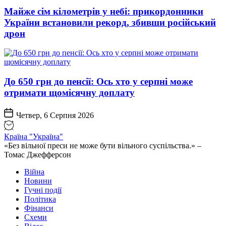
Майже сім кілометрів у небі: прикордонники
України встановили рекорд, збивши російський
дрон
До 650 грн до пенсії: Ось хто у серпні може
отримати щомісячну доплату
Четвер, 6 Серпня 2026
Країна "Україна"
«Без вільної преси не може бути вільного суспільства.» –
Томас Джефферсон
Війна
Новини
Гучні події
Політика
Фінанси
Схеми