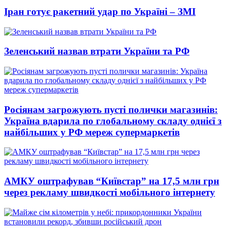
Іран готує ракетний удар по Україні – ЗМІ
Зеленський назвав втрати України та РФ
Росіянам загрожують пусті полички магазинів:
Україна вдарила по глобальному складу однієї з
найбільших у РФ мереж супермаркетів
АМКУ оштрафував “Київстар” на 17,5 млн грн
через рекламу швидкості мобільного інтернету