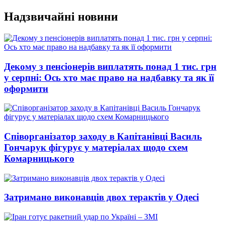
Перейти
Надзвичайні новини
до
вмісту
Декому з пенсіонерів виплатять понад 1 тис. грн
у серпні: Ось хто має право на надбавку та як її
оформити
Співорганізатор заходу в Капітанівці Василь
Гончарук фігурує у матеріалах щодо схем
Комарницького
Затримано виконавців двох терактів у Одесі