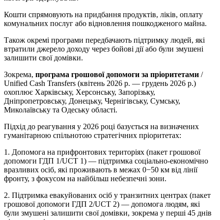
Кошти спрямовують на придбання продуктів, ліків, оплату
комунальних послуг або відновлення пошкодженого майна.
Також окремі програми передбачають підтримку людей, які
втратили джерело доходу через бойові дії або були змушені
залишити свої домівки.
Зокрема,
програма грошової допомоги за пріоритетами
/
Unified Cash Transfers (квітень 2026 р. — грудень 2026 р.)
охоплює Харківську, Херсонську, Запорізьку,
Дніпропетровську, Донецьку, Чернігівську, Сумську,
Миколаївську та Одеську області.
Підхід до реагування у 2026 році базується на визначених
гуманітарною спільнотою стратегічних пріоритетах:
1. Допомога на прифронтових територіях (пакет грошової
допомоги ГДП 1/UCT 1) — підтримка соціально-економічно
вразливих осіб, які проживають в межах 0−50 км від лінії
фронту, з фокусом на найбільш небезпечні зони.
2. Підтримка евакуйованих осіб у транзитних центрах (пакет
грошової допомоги ГДП 2/UCT 2) — допомога людям, які
були змушені залишити свої домівки, зокрема у перші 45 днів