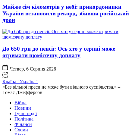
Майже сім кілометрів у небі: прикордонники
України встановили рекорд, збивши російський
дрон
До 650 грн до пенсії: Ось хто у серпні може
отримати щомісячну доплату
Четвер, 6 Серпня 2026
Країна "Україна"
«Без вільної преси не може бути вільного суспільства.» –
Томас Джефферсон
Війна
Новини
Гучні події
Політика
Фінанси
Схеми