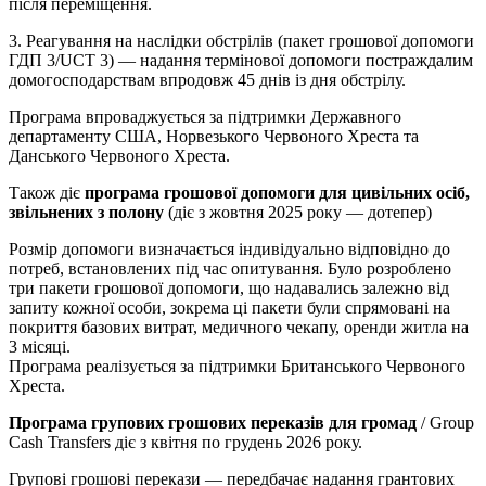
після переміщення.
3. Реагування на наслідки обстрілів (пакет грошової допомоги
ГДП 3/UCT 3) — надання термінової допомоги постраждалим
домогосподарствам впродовж 45 днів із дня обстрілу.
Програма впроваджується за підтримки Державного
департаменту США, Норвезького Червоного Хреста та
Данського Червоного Хреста.
Також діє
програма грошової допомоги для цивільних осіб,
звільнених з полону
(діє з жовтня 2025 року — дотепер)
Розмір допомоги визначається індивідуально відповідно до
потреб, встановлених під час опитування. Було розроблено
три пакети грошової допомоги, що надавались залежно від
запиту кожної особи, зокрема ці пакети були спрямовані на
покриття базових витрат, медичного чекапу, оренди житла на
3 місяці.
Програма реалізується за підтримки Британського Червоного
Хреста.
Програма групових грошових переказів для громад
/ Group
Cash Transfers діє з квітня по грудень 2026 року.
Групові грошові перекази — передбачає надання грантових