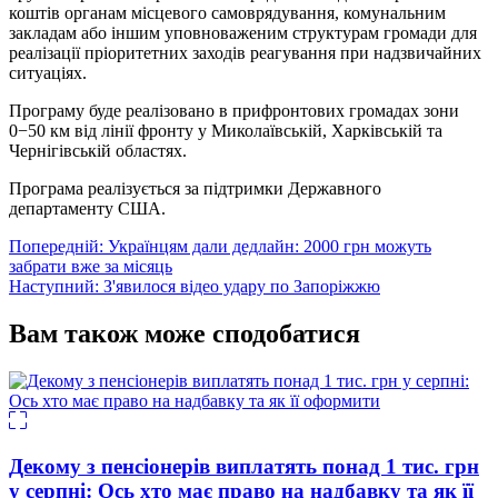
коштів органам місцевого самоврядування, комунальним
закладам або іншим уповноваженим структурам громади для
реалізації пріоритетних заходів реагування при надзвичайних
ситуаціях.
Програму буде реалізовано в прифронтових громадах зони
0−50 км від лінії фронту у Миколаївській, Харківській та
Чернігівській областях.
Програма реалізується за підтримки Державного
департаменту США.
Навігація
Попередній:
Українцям дали дедлайн: 2000 грн можуть
забрати вже за місяць
записів
Наступний:
З'явилося відео удару по Запоріжжю
Вам також може сподобатися
Декому з пенсіонерів виплатять понад 1 тис. грн
у серпні: Ось хто має право на надбавку та як її