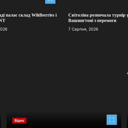
ді палає склад Wildberries і
Світоліна розпочала турнір 
INT
Вашингтоні з перемоги
2026
7 Серпня, 2026
Відео