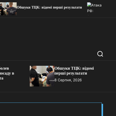
Атака РФ: Зелен
Обшуки ТЦК: відомі перші результати
вбивство сім'ї
П
о
ш
болев
Обшуки ТЦК: відомі
у
посаду в
перші результати
к
та
8 Серпня, 2026