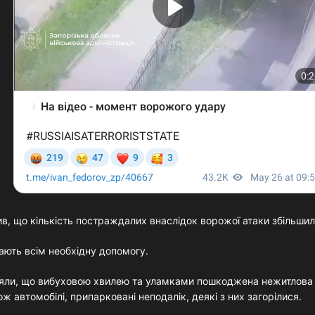
в, що кількість постраждалих внаслідок ворожої атаки збільшила
ають всім необхідну допомогу.
яли, що вибуховою хвилею та уламками пошкоджена нежитлова 
 автомобілі, припарковані неподалік, деякі з них загорілися.