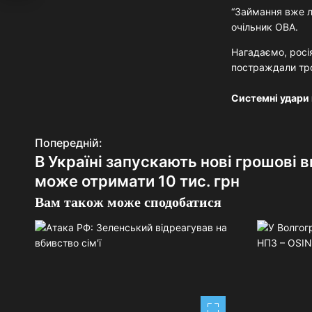
“Займання вже л
очільник ОВА.
Нагадаємо, росі
постраждали тр
Системні удари 
Попередній:
Н
В Україні запускають нові грошові в
а
може отримати 10 тис. грн
в
Вам також може сподобатися
і
г
а
ц