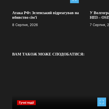
і
Атака РФ: Зеленський відреагував на
У Волгогра
я
вбивство сім'ї
НПЗ – OS
з
8 Серпня, 2026
7 Серпня, 
а
п
и
ВАМ ТАКОЖ МОЖЕ СПОДОБАТИСЯ:
с
і
в
Гучні події