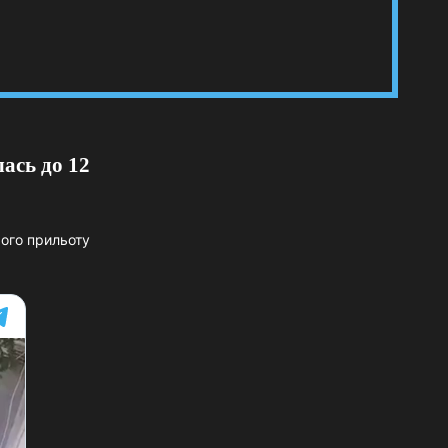
ась до 12
жого прильоту