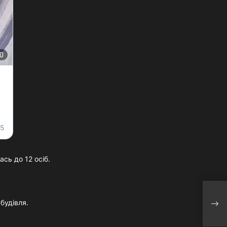
сь до 12 осіб.
Ліон
будівля.
Яре