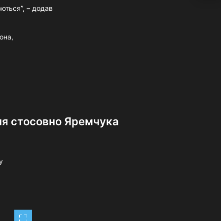
ються”, – додав
она,
ня стосовно Яремчука