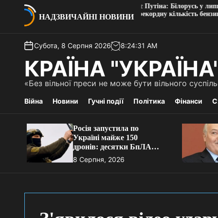
П
Лукашенко рятує Путіна: Білорусь у липні
нів:
поставила Росії рекордну кількість бензину та
е
НАДЗВИЧАЙНІ НОВИНИ
дизеля, – Reuters
р
е
Субота, 8 Серпня 2026
8
:
24
:
31
AM
й
т
КРАЇНА "УКРАЇНА
и
д
«Без вільної преси не може бути вільного суспі
о
в
Війна
Новини
Гучні події
Політика
Фінанси
С
м
і
Росія запустила по
с
Україні майже 150
т
дронів: десятки БпЛА
у
прорвалися до цілей
8 Серпня, 2026