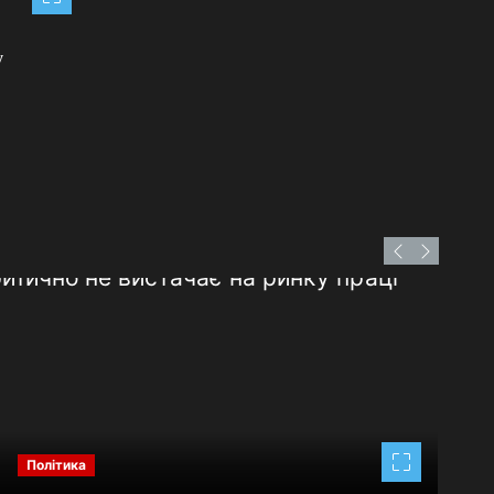
у
Політика