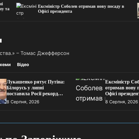
Ексміністр Соболев отримав нову посаду в
Офісі президента
"
льства.» – Томас Джефферсон
хеми
Відео
Лукашенко рятує Путіна:
Ексміністр Со
Білорусь у липні
отримав нову 
поставила Росії рекордну
Офісі президен
кількість бензину та
8 Серпня, 2026
8 Серпня, 2026
дизеля, – Reuters