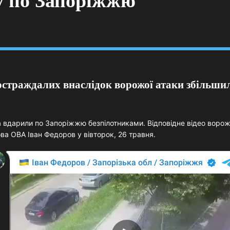
ру по Запоріжжю
остраждалих внаслідок ворожої атаки збільшил
ка вдарили по Запоріжжю безпілотниками. Відповідне відео воро
ва ОВА Іван Федоров у вівторок, 26 травня.