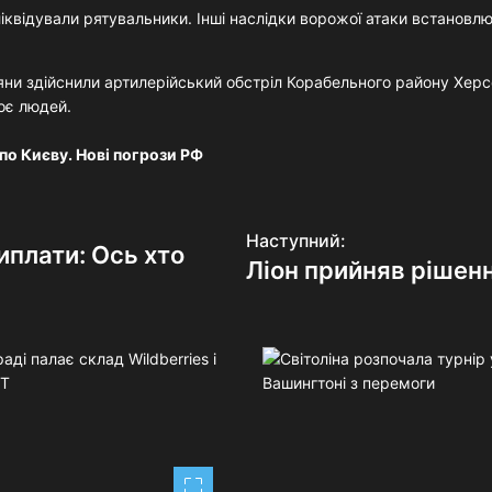
іквідували рятувальники. Інші наслідки ворожої атаки встановлю
яни здійснили артилерійський обстріл Корабельного району Херс
оє людей.
по Києву. Нові погрози РФ
Наступний:
иплати: Ось хто
Ліон прийняв рішен