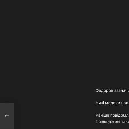
Федоров зазначи
Нині медики над
і
Раніше повідомл
10
Пошкоджені також